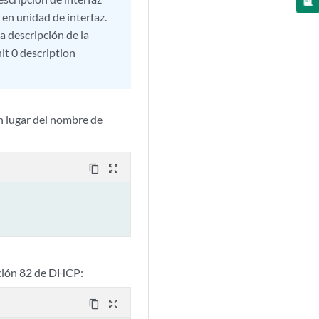
 en unidad de interfaz.
la descripción de la
nit 0 description
en lugar del nombre de
content_copy
zoom_out_map
pción 82 de DHCP:
content_copy
zoom_out_map