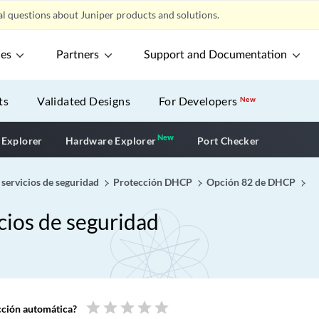
l questions about Juniper products and solutions.
ces
Partners
Support and Documentation
ts
Validated Designs
For Developers
New
New
New application
 Explorer
Hardware Explorer
Port Checker
 servicios de seguridad
Protección DHCP
Opción 82 de DHCP
cios de seguridad
star
star
star
star
star
ucción automática?