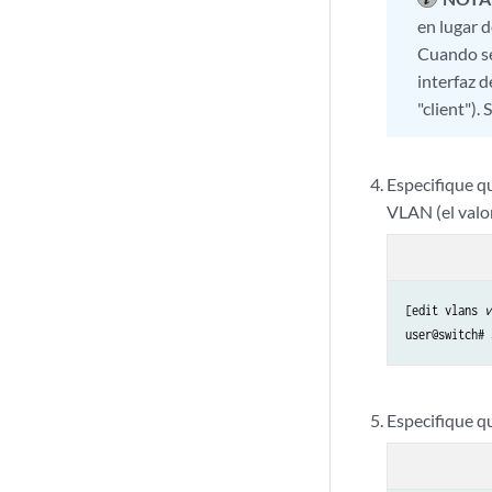
en lugar d
Cuando se 
interfaz d
"client"). 
Especifique qu
VLAN (el valo
[edit vlans 
v
user@switch# 
Especifique q