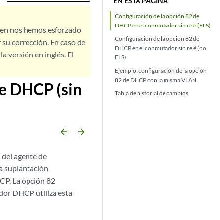
EN ESTA PÁGINA
Configuración de la opción 82 de
DHCP en el conmutador sin relé (ELS)
bien nos hemos esforzado
Configuración de la opción 82 de
 su corrección. En caso de
DHCP en el conmutador sin relé (no
a versión en inglés. El
ELS)
Ejemplo: configuración de la opción
82 de DHCP con la misma VLAN
de DHCP (sin
Tabla de historial de cambios
arrow_backward
arrow_forward
 del agente de
a suplantación
DHCP. La opción 82
idor DHCP utiliza esta