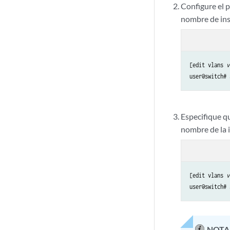
Configure el p
nombre de ins
[edit vlans 
v
user@switch# 
Especifique qu
nombre de la 
[edit vlans 
v
user@switch# 
NOTA