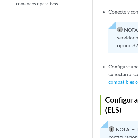
comandos operativos
Conecte y con
NOTA
servidor n
opción 82
Configure una 
conectan al 
compatibles c
Configura
(ELS)
NOTA:
Est
configuración