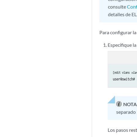
consulte
Conf
detalles de E
Para configurar l
Especifique l
[edit vlans 
vla
user@switch# 
NOTA
separado 
Los pasos res