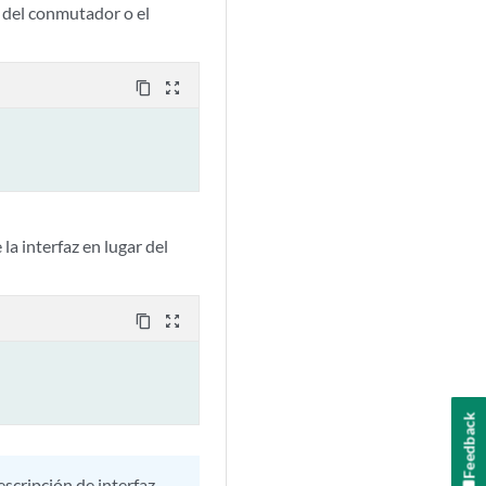
t del conmutador o el
content_copy
zoom_out_map
la interfaz en lugar del
content_copy
zoom_out_map
Feedback
escripción de interfaz