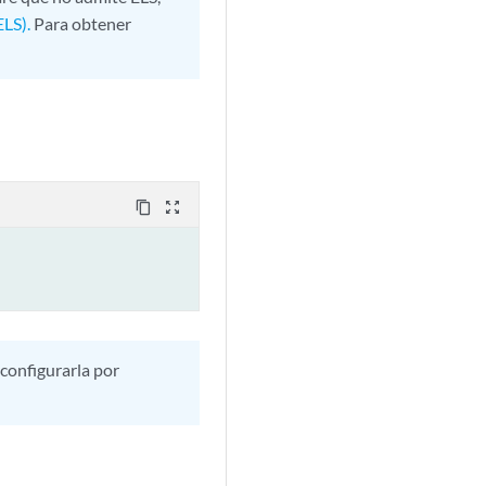
ELS).
Para obtener
content_copy
zoom_out_map
 configurarla por