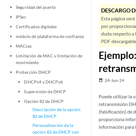
Seguridad del puerto
play_arrow
DESCARGO D
IPSec
play_arrow
Esta página será
por proporcionar
Certificados digitales
play_arrow
duda respecto a l
módulo de plataforma de confianza
play_arrow
PDF descargable 
MACsec
play_arrow
Ejemplo:
Limitación de MAC y limitación de
play_arrow
movimiento
retransm
Protección DHCP
play_arrow
24-Jun-24
date_range
DHCPv4 y DHCPv6
play_arrow
Supervisión de DHCP
play_arrow
Puede utilizar la
Opción 82 de DHCP
play_arrow
retransmisión DHC
Descripción de la opción
(falsificación) de
82 de DHCP
proporciona infor
Personalización de la
información para 
opción 82 de DHCP con