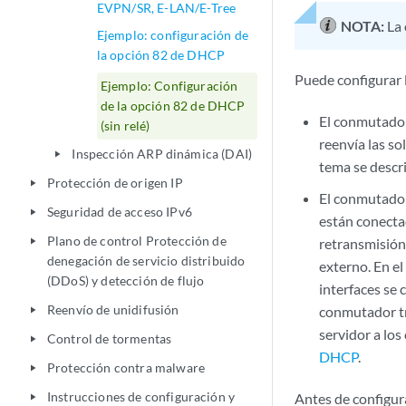
EVPN/SR, E-LAN/E-Tree
NOTA:
La
Ejemplo: configuración de
la opción 82 de DHCP
Puede configurar l
Ejemplo: Configuración
de la opción 82 de DHCP
El conmutador
(sin relé)
reenvía las sol
Inspección ARP dinámica (DAI)
play_arrow
tema se descr
Protección de origen IP
play_arrow
El conmutador
Seguridad de acceso IPv6
play_arrow
están conectad
Plano de control Protección de
retransmisión 
play_arrow
denegación de servicio distribuido
externo. En e
(DDoS) y detección de flujo
interfaces se 
Reenvío de unidifusión
conmutador tra
play_arrow
servidor a los
Control de tormentas
play_arrow
DHCP
.
Protección contra malware
play_arrow
Instrucciones de configuración y
Antes de configur
play_arrow