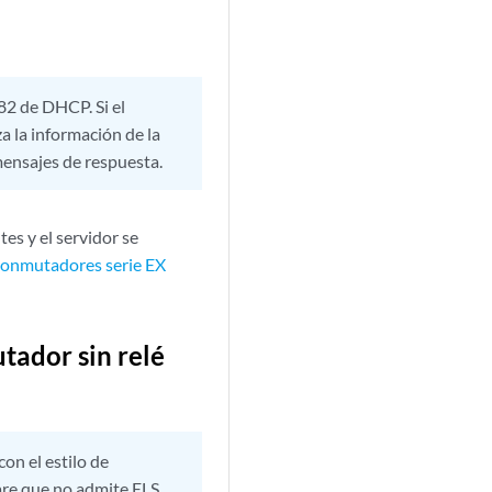
82 de DHCP. Si el
a la información de la
mensajes de respuesta.
es y el servidor se
conmutadores serie EX
tador sin relé
on el estilo de
are que no admite ELS,