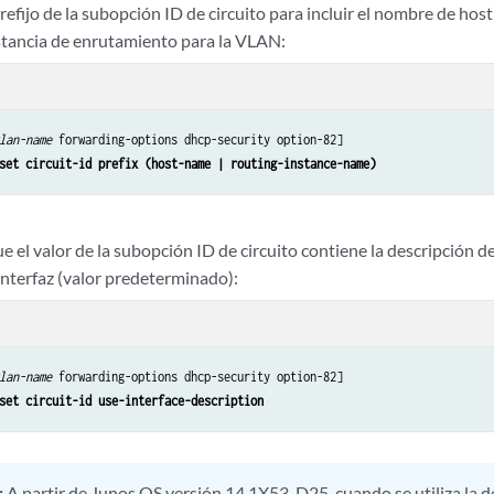
refijo de la subopción ID de circuito para incluir el nombre de hos
tancia de enrutamiento para la VLAN:
lan-name
 forwarding-options dhcp-security option-82]

set circuit-id prefix (host-name | routing-instance-name)
e el valor de la subopción ID de circuito contiene la descripción de 
interfaz (valor predeterminado):
lan-name
 forwarding-options dhcp-security option-82]

set circuit-id use-interface-description 
:
A partir de Junos OS versión 14.1X53-D25, cuando se utiliza la d