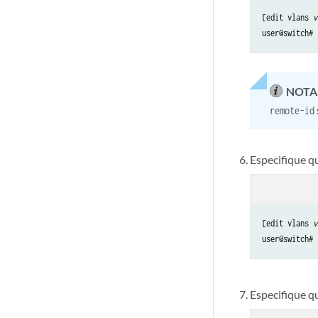
[edit vlans 
v
user@switch# 
NOTA
remote-id
Especifique q
[edit vlans 
v
user@switch# 
Especifique qu