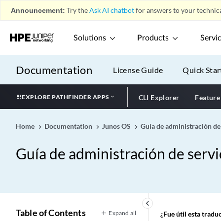
Announcement:
Try the
Ask AI chatbot
for answers to your technica
Solutions
Products
Servi
Documentation
License Guide
Quick Star
EXPLORE PATHFINDER APPS
CLI Explorer
Feature
Home
Documentation
Junos OS
Guía de administración de
Guía de administración de servi
keyboard_arrow_left
Table of Contents
Expand all
¿Fue útil esta trad