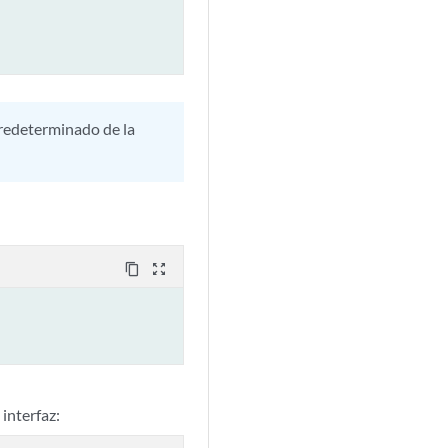
 predeterminado de la
content_copy
zoom_out_map
 interfaz: