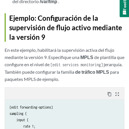
Feedback
del directorio
/var/tmp
.
Ejemplo: Configuración de la
supervisión de flujo activo mediante
la versión 9
En este ejemplo, habilitará la supervisión activa del flujo
mediante la versión 9. Especifique una
MPLS
de plantilla que
configure en el nivel de
jerarquía.
[edit services monitoring]
También puede configurar la familia
de tráfico MPLS
para
paquetes MPLS de ejemplo.
content_copy
zoom_out_map
[edit forwarding-options]

sampling {

    input {

        rate 1;
