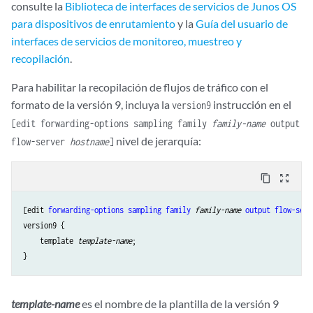
consulte la
Biblioteca de interfaces de servicios de Junos OS
para dispositivos de enrutamiento
y la
Guía del usuario de
interfaces de servicios de monitoreo, muestreo y
recopilación
.
Para habilitar la recopilación de flujos de tráfico con el
formato de la versión 9, incluya la
instrucción en el
version9
[edit forwarding-options sampling family
family-name
output
nivel de jerarquía:
flow-server
hostname
]
content_copy
zoom_out_map
[edit 
forwarding-options
sampling
family
family-name
output
flow-serv
version9
 {

    template 
template-name
;

template-name
es el nombre de la plantilla de la versión 9