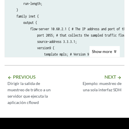
        run-length;

    }

    family inet {

        output {

            flow-server 10.60.2.1 { # The IP address and port of the h
                port 2055; # that collects the sampled traffic flows.

                source-address 3.3.3.1;

                version9 {

Show
more
                    template mpls; # Version 9 records are sent

                } # using the template named mpls

            }

        }

PREVIOUS
NEXT
arrow_backward
arrow_forward
    }

Dirigir la salida de
Ejemplo: muestreo de
muestreo de tráfico a un
una sola interfaz SDH
servidor que ejecuta la
aplicación cflowd