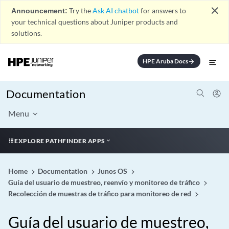
close
Announcement:
Try the
Ask AI chatbot
for answers to
your technical questions about Juniper products and
solutions.
HPE Aruba Docs
arrow_forward
Documentation
Menu
EXPLORE PATHFINDER APPS
Home
Documentation
Junos OS
Guía del usuario de muestreo, reenvío y monitoreo de tráfico
Recolección de muestras de tráfico para monitoreo de red
Guía del usuario de muestreo,