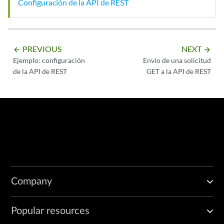
Configuración de la API de REST
PREVIOUS
NEXT
arrow_backward
arrow_forward
Ejemplo: configuración
Envío de una solicitud
de la API de REST
GET a la API de REST
Company
Popular resources