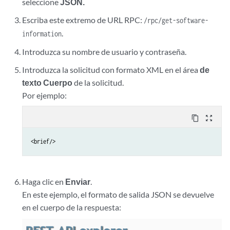
seleccione
JSON.
Escriba este extremo de URL RPC:
/rpc/get-software-
.
information
Introduzca su nombre de usuario y contraseña.
Introduzca la solicitud con formato XML en el área
de
texto Cuerpo
de la solicitud.
Por ejemplo:
content_copy
zoom_out_map
<brief/>
Haga clic en
Enviar
.
En este ejemplo, el formato de salida JSON se devuelve
en el cuerpo de la respuesta: