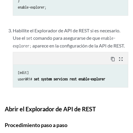
}

enable-explorer;
Habilite el Explorador de API de REST si es necesario.
Use el
comando para asegurarse de que
set
enable-
aparece en la configuración de la API de REST.
explorer;
content_copy
zoom_out_map
[edit]

user@R1# 
set system services rest enable-explorer
Abrir el Explorador de API de REST
Procedimiento paso a paso