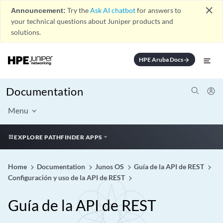
close
Announcement:
Try the
Ask AI chatbot
for answers to
your technical questions about Juniper products and
solutions.
HPE Aruba Docs
arrow_forward
Documentation
Menu
EXPLORE PATHFINDER APPS
Home
Documentation
Junos OS
Guía de la API de REST
Configuración y uso de la API de REST
Guía de la API de REST