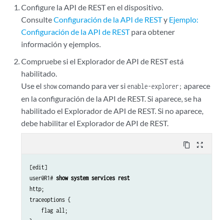
Configure la API de REST en el dispositivo.
Consulte
Configuración de la API de REST
y
Ejemplo:
Configuración de la API de REST
para obtener
información y ejemplos.
Compruebe si el Explorador de API de REST está
habilitado.
Use el
comando para ver si
aparece
show
enable-explorer;
en la configuración de la API de REST. Si aparece, se ha
habilitado el Explorador de API de REST. Si no aparece,
debe habilitar el Explorador de API de REST.
content_copy
zoom_out_map
[edit]

user@R1# 
show system services rest
http;

traceoptions {

    flag all;
