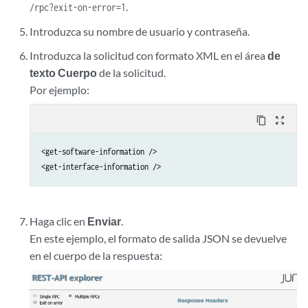
.
/rpc?exit-on-error=1
Introduzca su nombre de usuario y contraseña.
Introduzca la solicitud con formato XML en el área
de
texto Cuerpo
de la solicitud.
Por ejemplo:
content_copy
zoom_out_map
<get-software-information />

<get-interface-information />
Haga clic en
Enviar
.
En este ejemplo, el formato de salida JSON se devuelve
en el cuerpo de la respuesta: