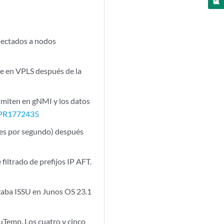
nectados a nodos
pe en VPLS después de la
nsmiten en gNMI y los datos
PR1772435
tes por segundo) después
iltrado de prefijos IP AFT.
izaba ISSU en Junos OS 23.1
uTemp. Los cuatro y cinco