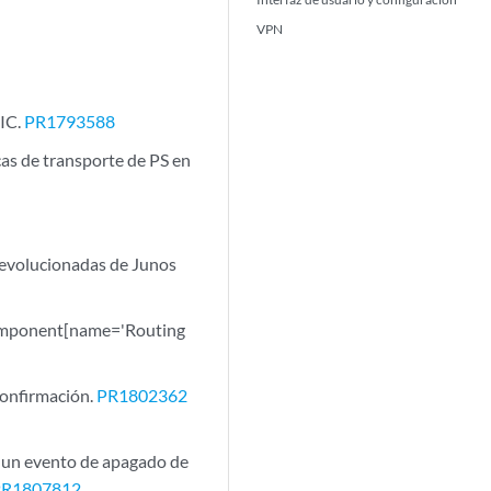
VPN
PIC.
PR1793588
icas de transporte de PS en
 evolucionadas de Junos
/component[name='Routing
 confirmación.
PR1802362
evento de apagado de
PR1807812