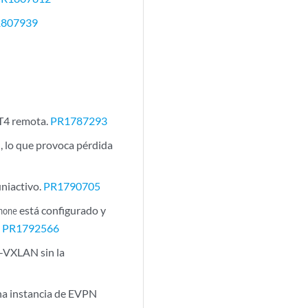
1807939
 T4 remota.
PR1787293
, lo que provoca pérdida
niactivo.
PR1790705
está configurado y
none
.
PR1792566
-VXLAN sin la
una instancia de EVPN