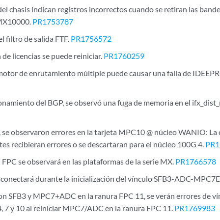
del chasis indican registros incorrectos cuando se retiran las bande
 MX10000.
PR1753787
l filtro de salida FTF.
PR1756572
n de licencias se puede reiniciar.
PR1760259
motor de enrutamiento múltiple puede causar una falla de IDEE
ionamiento del BGP, se observó una fuga de memoria en el ifx_dist
 se observaron errores en la tarjeta MPC10 @ núcleo WANIO: La
tes recibieran errores o se descartaran para el núcleo 100G 4.
PR1
l FPC se observará en las plataformas de la serie MX.
PR1766578
sconectará durante la inicialización del vínculo SFB3-ADC-MPC7E
 SFB3 y MPC7+ADC en la ranura FPC 11, se verán errores de vín
 4, 7 y 10 al reiniciar MPC7/ADC en la ranura FPC 11.
PR1769983