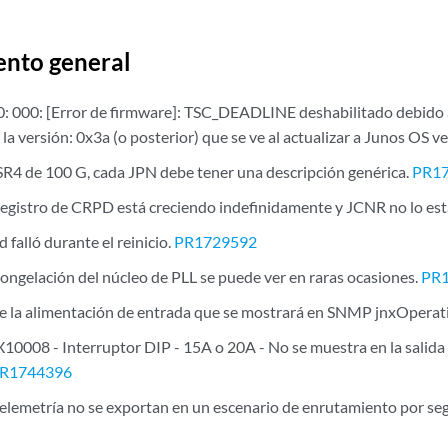
ento general
 000: [Error de firmware]: TSC_DEADLINE deshabilitado debido a 
la versión: 0x3a (o posterior) que se ve al actualizar a Junos OS v
SR4 de 100 G, cada JPN debe tener una descripción genérica.
PR1
 registro de CRPD está creciendo indefinidamente y JCNR no lo es
d falló durante el reinicio.
PR1729592
congelación del núcleo de PLL se puede ver en raras ocasiones.
PR
e la alimentación de entrada que se mostrará en SNMP jnxOperat
08 - Interruptor DIP - 15A o 20A - No se muestra en la salida C
R1744396
telemetría no se exportan en un escenario de enrutamiento por se