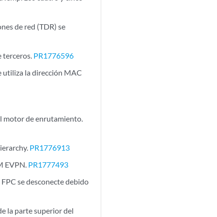
iones de red (TDR) se
e terceros.
PR1776596
e utiliza la dirección MAC
l motor de enrutamiento.
ierarchy.
PR1776913
PIM EVPN.
PR1777493
ue FPC se desconecte debido
e la parte superior del