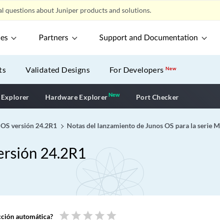
l questions about Juniper products and solutions.
ces
Partners
Support and Documentation
ts
Validated Designs
For Developers
New
New
New application
 Explorer
Hardware Explorer
Port Checker
s OS versión 24.2R1
Notas del lanzamiento de Junos OS para la serie 
versión 24.2R1
star
star
star
star
star
ucción automática?