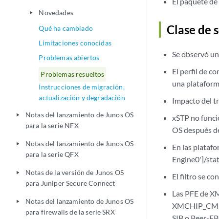
El paquete de
Novedades
play_arrow
Clase de s
Qué ha cambiado
Limitaciones conocidas
Se observó un e
Problemas abiertos
El perfil de c
Problemas resueltos
una plataform
Instrucciones de migración,
actualización y degradación
Impacto del t
Notas del lanzamiento de Junos OS
play_arrow
xSTP no funci
para la serie NFX
OS después d
Notas del lanzamiento de Junos OS
play_arrow
En las plataf
para la serie QFX
Engine0']/sta
Notas de la versión de Junos OS
play_arrow
El filtro se c
para Juniper Secure Connect
Las PFE de X
Notas del lanzamiento de Junos OS
play_arrow
XMCHIP_CME
para firewalls de la serie SRX
SIB o Peer-FP