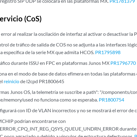
 registro SIP UDP se colocará en las plataformas MX.
PR1781379
ervicio (CoS)
rror al realizar la oscilación de interfaz al activar o desactivar la 
ontrol de tráfico de salida de COS no se adjunta a las interfaces lóg
a específica de la serie MX que admita HCOS.
PR1795898
ráfico durante ISSU en FPC en plataformas Junos MX
PR1796770
ona en el modo de base de datos efímera en todas las plataformas
el
reinicio
de l2cpd PR1800645
ormas Junos OS, la telemetría se suscribe a path": "/components
te/memory/used no funciona como se esperaba.
PR1800754
onfigurará con ID de VLAN incorrectos y no se mostrará el error de
MCHIP podrían encontrarse con
RROR_CPQ_INT_REG_QSYS_QUEUE_UNDRN_ERROR durante un 
C poco agraciado o debido a vínculos de estructura defectuosos.