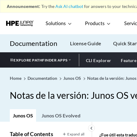
Announcement:
Try the
Ask AI chatbot
for answers to your technica
Solutions
Products
Servi
Documentation
License Guide
Quick Star
EXPLORE PATHFINDER APPS
CLI Explorer
Feature
Home
Documentation
Junos OS
Notas de la versión: Juno
Notas de la versión: Junos OS 
Junos OS
Junos OS Evolved
keyboard_arrow_left
Table of Contents
Expand all
¿Fue útil esta trad