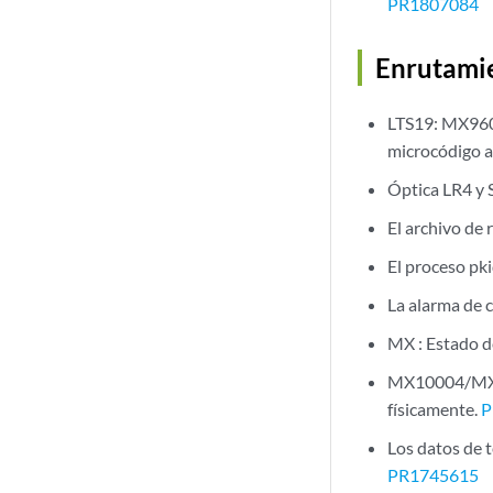
PR1807084
Enrutami
LTS19: MX960:
microcódigo a 
Óptica LR4 y 
El archivo de
El proceso pki
La alarma de 
MX : Estado d
MX10004/MX100
físicamente.
P
Los datos de 
PR1745615