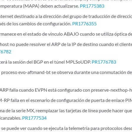
emperatura (MAPA) deben actualizarse.
PR1775383
Internet destinado a la dirección del grupo de traducción de direcc
ués de los cambios de configuración.
PR1776355
ermanece en el estado de vínculo ABAJO cuando se utiliza óptica d
 host no puede resolver el ARP de la IP de destino cuando el client
76782
cerá la sesión del BGP en el túnel MPLSoUDP.
PR1776783
l proceso evo-aftmand-bt se observa durante una conmutación de
 ARP falla cuando EVPN está configurado con preserve-nexthop-h
IM-RP falla en el escenario de configuración de puerta de enlace 
rma de la serie MX, reemplazar las tarjetas de línea puede hacer q
alcanzables.
PR1777534
se puede ver cuando se ejecuta la telemetría para protocolos desd