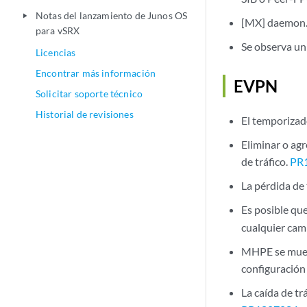
Notas del lanzamiento de Junos OS
play_arrow
[MX] daemon.e
para vSRX
Se observa un
Licencias
Encontrar más información
EVPN
Solicitar soporte técnico
Historial de revisiones
El temporizado
Eliminar o ag
de tráfico.
PR
La pérdida de
Es posible qu
cualquier camb
MHPE se muest
configuración
La caída de t