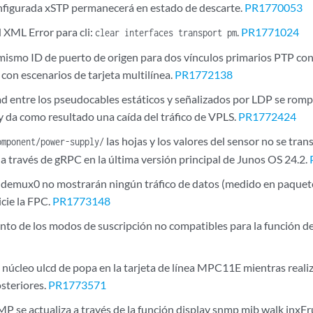
onfigurada xSTP permanecerá en estado de descarte.
PR1770053
ML Error para cli:
.
PR1771024
clear interfaces transport pm
mismo ID de puerto de origen para dos vínculos primarios PTP co
con escenarios de tarjeta multilínea.
PR1772138
ad entre los pseudocables estáticos y señalizados por LDP se rom
 y da como resultado una caída del tráfico de VPLS.
PR1772424
las hojas y los valores del sensor no se tra
omponent/power-supply/
a través de gRPC en la última versión principal de Junos OS 24.2.
s demux0 no mostrarán ningún tráfico de datos (medido en paque
icie la FPC.
PR1773148
o de los modos de suscripción no compatibles para la función de f
 núcleo ulcd de popa en la tarjeta de línea MPC11E mientras real
osteriores.
PR1773571
P se actualiza a través de la función display snmp mib walk jnxFr