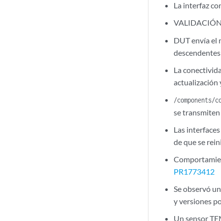
La interfaz c
VALIDACIÓN X
DUT envía el 
descendentes 
La conectivid
actualización
/components/c
se transmiten 
Las interface
de que se rein
Comportamient
PR1773412
Se observó un
y versiones p
Un sensor TEM