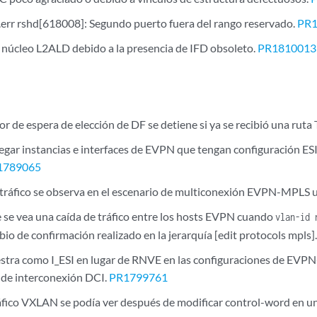
rr rshd[618008]: Segundo puerto fuera del rango reservado.
PR
 núcleo L2ALD debido a la presencia de IFD obsoleto.
PR1810013
r de espera de elección de DF se detiene si ya se recibió una ruta
regar instancias e interfaces de EVPN que tengan configuración ESI
1789065
 tráfico se observa en el escenario de multiconexión EVPN-MPLS u
e se vea una caída de tráfico entre los hosts EVPN cuando
vlan-id 
io de confirmación realizado en la jerarquía [edit protocols mpls]
ra como I_ESI en lugar de RNVE en las configuraciones de EVPN
 de interconexión DCI.
PR1799761
ráfico VXLAN se podía ver después de modificar control-word en 