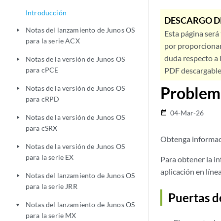
Introducción
DESCARGO D
Notas del lanzamiento de Junos OS
play_arrow
Esta página será
para la serie ACX
por proporcionar
duda respecto a l
Notas de la versión de Junos OS
play_arrow
para cPCE
PDF descargable 
Problema
Notas de la versión de Junos OS
play_arrow
para cRPD
04-Mar-26
date_range
Notas de la versión de Junos OS
play_arrow
para cSRX
Obtenga informaci
Notas de la versión de Junos OS
play_arrow
para la serie EX
Para obtener la i
aplicación en líne
Notas del lanzamiento de Junos OS
play_arrow
para la serie JRR
Puertas d
Notas del lanzamiento de Junos OS
play_arrow
para la serie MX