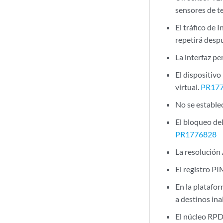
sensores de t
El tráfico de 
repetirá desp
La interfaz p
El dispositivo
virtual.
PR17
No se estable
El bloqueo de
PR1776828
La resolución
El registro P
En la platafo
a destinos in
El núcleo RPD 