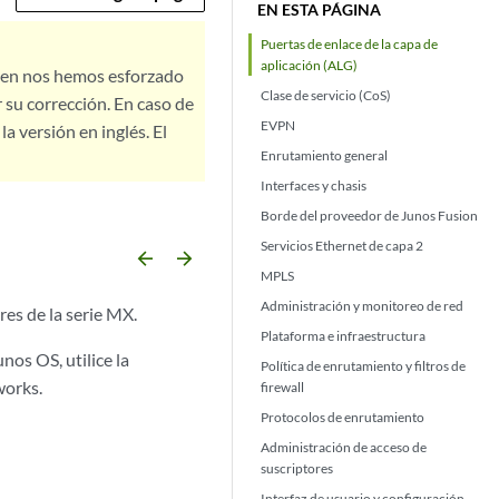
EN ESTA PÁGINA
Puertas de enlace de la capa de
aplicación (ALG)
bien nos hemos esforzado
Clase de servicio (CoS)
 su corrección. En caso de
EVPN
a versión en inglés. El
Enrutamiento general
Interfaces y chasis
Borde del proveedor de Junos Fusion
Servicios Ethernet de capa 2
arrow_backward
arrow_forward
MPLS
Administración y monitoreo de red
es de la serie MX.
Plataforma e infraestructura
os OS, utilice la
Política de enrutamiento y filtros de
works.
firewall
Protocolos de enrutamiento
Administración de acceso de
suscriptores
Interfaz de usuario y configuración