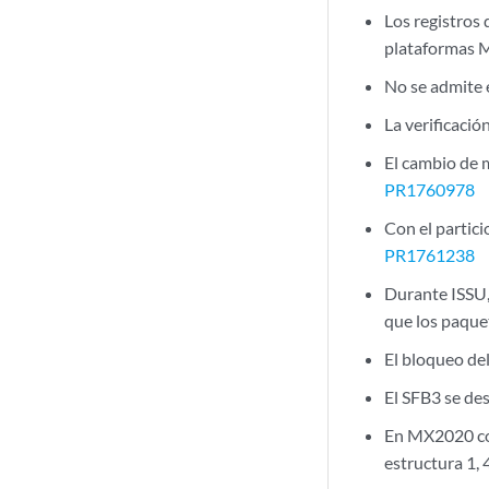
Los registros 
plataformas
No se admite e
La verificació
El cambio de 
PR1760978
Con el partic
PR1761238
Durante ISSU,
que los paque
El bloqueo de
El SFB3 se de
En MX2020 con
estructura 1,