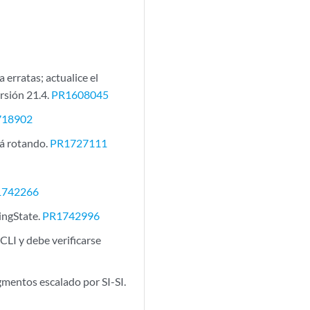
erratas; actualice el
ersión 21.4.
PR1608045
718902
tá rotando.
PR1727111
1742266
ingState.
PR1742996
LI y debe verificarse
gmentos escalado por SI-SI.