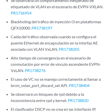
Se observaría un comportamiento inesperado de
etiquetado de VLAN en el escenario de EVPN-VXLAN.
PR1736954
Blackholing del tráfico de inyección l3 en plataformas
QFX10000.
PR1738197
Caída del tráfico observada cuando se configura el
puente Ethernet de encapsulación en la interfaz AE
asociada con VLAN VxLAN.
PR1738205
Alto tiempo de convergencia en el escenario de
conmutación por error de vínculo ascendente EVPN-
VxLAN.
PR1738276
El caso de VC no se maneja correctamente al llamar a
brcm_vxlan_port_discard_set API.
PR1738404
Se observará un bloqueo de rpd debido a la
inconsistencia entre rpd y kernel.
PR1738820
El clasificador DSCP no se crea en las interfaces IP.