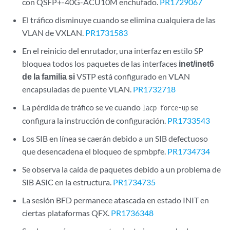
con QSFP+-40G-ACU10M enchufado.
PR1729067
El tráfico disminuye cuando se elimina cualquiera de las
VLAN de VXLAN.
PR1731583
En el reinicio del enrutador, una interfaz en estilo SP
bloquea todos los paquetes de las interfaces
inet/inet6
de la familia si
VSTP está configurado en VLAN
encapsuladas de puente VLAN.
PR1732718
La pérdida de tráfico se ve cuando
se
lacp force-up
configura la instrucción de configuración.
PR1733543
Los SIB en línea se caerán debido a un SIB defectuoso
que desencadena el bloqueo de spmbpfe.
PR1734734
Se observa la caída de paquetes debido a un problema de
SIB ASIC en la estructura.
PR1734735
La sesión BFD permanece atascada en estado INIT en
ciertas plataformas QFX.
PR1736348