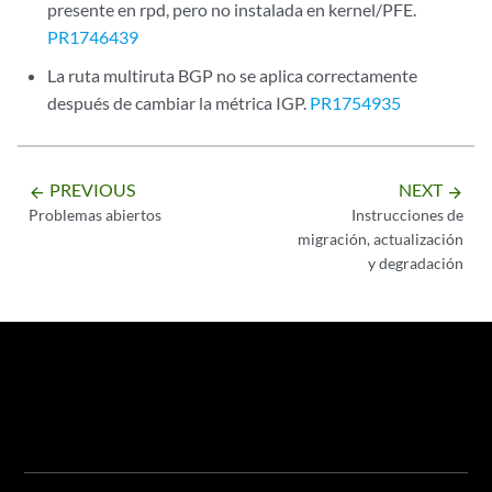
presente en rpd, pero no instalada en kernel/PFE.
PR1746439
La ruta multiruta BGP no se aplica correctamente
después de cambiar la métrica IGP.
PR1754935
PREVIOUS
NEXT
arrow_backward
arrow_forward
Problemas abiertos
Instrucciones de
migración, actualización
y degradación