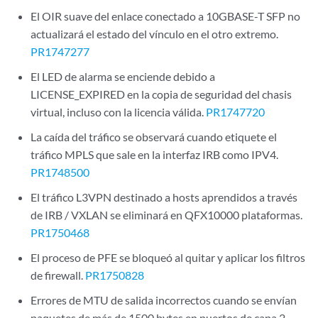
El OIR suave del enlace conectado a 10GBASE-T SFP no
actualizará el estado del vínculo en el otro extremo.
PR1747277
El LED de alarma se enciende debido a
LICENSE_EXPIRED en la copia de seguridad del chasis
virtual, incluso con la licencia válida.
PR1747720
La caída del tráfico se observará cuando etiquete el
tráfico MPLS que sale en la interfaz IRB como IPV4.
PR1748500
El tráfico L3VPN destinado a hosts aprendidos a través
de IRB / VXLAN se eliminará en QFX10000 plataformas.
PR1750468
El proceso de PFE se bloqueó al quitar y aplicar los filtros
de firewall.
PR1750828
Errores de MTU de salida incorrectos cuando se envían
paquetes de más de 1500 bytes en puertos de capa 2.