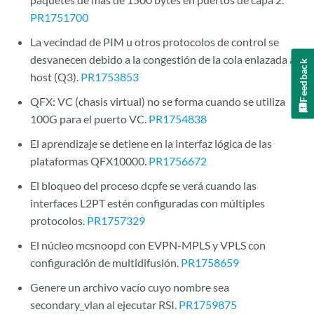
PR1751700
La vecindad de PIM u otros protocolos de control se
desvanecen debido a la congestión de la cola enlazada al
Feedback
host (Q3).
PR1753853
QFX: VC (chasis virtual) no se forma cuando se utiliza
100G para el puerto VC.
PR1754838
El aprendizaje se detiene en la interfaz lógica de las
plataformas QFX10000.
PR1756672
El bloqueo del proceso dcpfe se verá cuando las
interfaces L2PT estén configuradas con múltiples
protocolos.
PR1757329
El núcleo mcsnoopd con EVPN-MPLS y VPLS con
configuración de multidifusión.
PR1758659
Genere un archivo vacío cuyo nombre sea
secondary_vlan al ejecutar RSI.
PR1759875