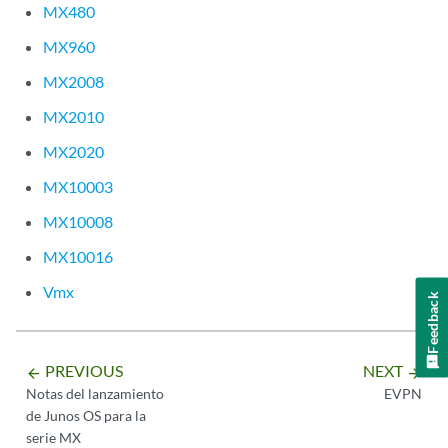
MX480
MX960
MX2008
MX2010
MX2020
MX10003
MX10008
MX10016
Vmx
Feedback
PREVIOUS
NEXT
arrow_backward
arrow_forward
Notas del lanzamiento
EVPN
de Junos OS para la
serie MX