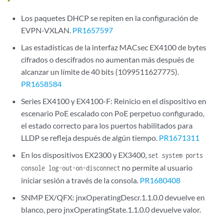
Los paquetes DHCP se repiten en la configuración de
EVPN-VXLAN.
PR1657597
Las estadísticas de la interfaz MACsec EX4100 de bytes
cifrados o descifrados no aumentan más después de
alcanzar un límite de 40 bits (1099511627775).
PR1658584
Series EX4100 y EX4100-F: Reinicio en el dispositivo en
escenario PoE escalado con PoE perpetuo configurado,
el estado correcto para los puertos habilitados para
LLDP se refleja después de algún tiempo.
PR1671311
En los dispositivos EX2300 y EX3400,
set system ports
no permite al usuario
console log-out-on-disconnect
iniciar sesión a través de la consola.
PR1680408
SNMP EX/QFX: jnxOperatingDescr.1.1.0.0 devuelve en
blanco, pero jnxOperatingState.1.1.0.0 devuelve valor.