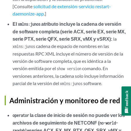
[Consulte
solicitud de extensión-servicio restart-
daemonize-app
.]
El
atributo incluye la cadena de versión
xmlns:junos
de software completa (serie ACX, serie EX, serie MX,
serie PTX, serie QFX, serie SRX, vMX y vSRX):
la
cadena de espacio de nombres en las
xmlns:junos
respuestas RPC XML incluye el número de versión de la
versión de software completa, que es idéntica a la
versión emitida por el
comando. En
show version
versiones anteriores, la cadena solo incluye información
parcial de la versión del
software.
xmlns:junos
Feedback
Administración y monitoreo de red
la clase de inicio de sesión no puede ver los
operator
archivos de seguimiento de NETCONF (
no-world-
series ACX, EX, MX, PTX, QFX, SRX, vMX y
readable