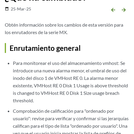
25-Mar-25
date_range
arrow_backward
arrow_forward
Obtén información sobre los cambios de esta versión para
los enrutadores de la serie MX.
Enrutamiento general
Para monitorear el uso del almacenamiento vmhost: Se
introduce una nueva alarma menor, el umbral de uso del
inodo del disco 1 de VMHost RE 0. La alarma menor
existente, VMHost RE 0 Disk 1 Usage is above threshold
is changed to VMHost RE 0 Disk 1 Size usage breach
threshold.
Comprobación de calificación para "ordenado por
usuario": revise para verificar y confirmar si las jerarquías
califican para el tipo de lista "ordenado por usuario". Una
vez que el usuario inicia mostrar la lista de prefijos de