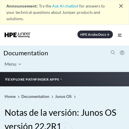
close
Announcement:
Try the
Ask AI chatbot
for answers to
your technical questions about Juniper products and
solutions.
HPE Aruba Docs
arrow_forward
Documentation
Menu
EXPLORE PATHFINDER APPS
Home
Documentation
Junos OS
Notas de la versión: Junos OS
versión 22.2R1