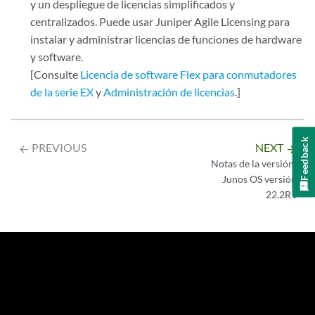
y un despliegue de licencias simplificados y
centralizados. Puede usar Juniper Agile Licensing para
instalar y administrar licencias de funciones de hardware
y software.
[Consulte
Licencia de software Flex para conmutadores
de la serie EX
y
Administración de licencias
.]
Feedback
PREVIOUS
NEXT
arrow_backward
arrow_forward
Notas de la versión:
Junos OS versión
22.2R1