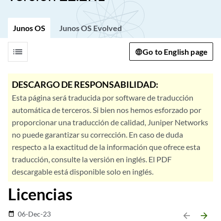
Junos OS
Junos OS Evolved
list
Go to English page
DESCARGO DE RESPONSABILIDAD:
Esta página será traducida por software de traducción
automática de terceros. Si bien nos hemos esforzado por
proporcionar una traducción de calidad, Juniper Networks
no puede garantizar su corrección. En caso de duda
respecto a la exactitud de la información que ofrece esta
traducción, consulte la versión en inglés. El PDF
descargable está disponible solo en inglés.
Licencias
06-Dec-23
date_range
arrow_backward
arrow_forward