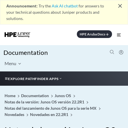
close
Announcement:
Try the
Ask AI chatbot
for answers to
your technical questions about Juniper products and
solutions.
HPE Aruba Docs
arrow_forward
Documentation
Menu
EXPLORE PATHFINDER APPS
Home
Documentation
Junos OS
Notas de la versión: Junos OS versión 22.2R1
Notas del lanzamiento de Junos OS para la serie MX
Novedades
Novedades en 22.2R1