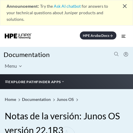
close
Announcement:
Try the
Ask AI chatbot
for answers to
your technical questions about Juniper products and
solutions.
HPE Aruba Docs
arrow_forward
Documentation
Menu
EXPLORE PATHFINDER APPS
Home
Documentation
Junos OS
Notas de la versión: Junos OS
versión 22.1R3