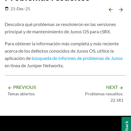
21-Dec-21
date_range
arrow_backward
arrow_forward
Descubra qué problemas se resolvieron en las versiones
principal y de mantenimiento de Junos OS para cSRX.
Para obtener la información más completa y más reciente
acerca de los defectos conocidos de Junos OS, utilice la
aplicación de
búsqueda de informes de problemas de Junos
en línea de Juniper Networks.
PREVIOUS
NEXT
arrow_backward
arrow_forward
Temas abiertos
Problemas resueltos:
22.1R1
Feedback