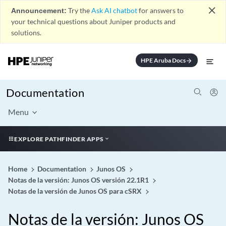
close
Announcement:
Try the
Ask AI chatbot
for answers to
your technical questions about Juniper products and
solutions.
HPE Aruba Docs
arrow_forward
Documentation
Menu
EXPLORE PATHFINDER APPS
Home
Documentation
Junos OS
Notas de la versión: Junos OS versión 22.1R1
Notas de la versión de Junos OS para cSRX
Notas de la versión: Junos OS