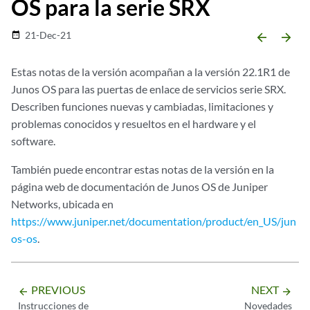
OS para la serie SRX
21-Dec-21
date_range
arrow_backward
arrow_forward
Estas notas de la versión acompañan a la versión 22.1R1 de
Junos OS para las puertas de enlace de servicios serie SRX.
Describen funciones nuevas y cambiadas, limitaciones y
problemas conocidos y resueltos en el hardware y el
software.
También puede encontrar estas notas de la versión en la
página web de documentación de Junos OS de Juniper
Networks, ubicada en
https://www.juniper.net/documentation/product/en_US/jun
os-os
.
PREVIOUS
NEXT
arrow_backward
arrow_forward
Instrucciones de
Novedades