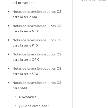
del proveedor
Notas de la versión de Junos OS
play_arrow
para la serie MX
Notas de la versión de Junos OS
play_arrow
para la serie NFX
Notas de la versión de Junos OS
play_arrow
para la serie PTX
Notas de la versión de Junos OS
play_arrow
para la serie QFX
Notas de la versión de Junos OS
play_arrow
para la serie SRX
Notas de la versión de Junos OS
play_arrow
para vMX
Novedades
play_arrow
¿Qué ha cambiado?
play_arrow