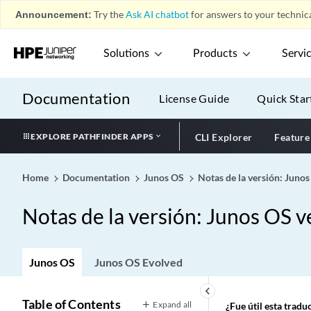
Announcement:
Try the
Ask AI chatbot
for answers to your technica
Solutions
Products
Servi
Documentation
License Guide
Quick Star
EXPLORE PATHFINDER APPS
CLI Explorer
Feature
Home
Documentation
Junos OS
Notas de la versión: Juno
Notas de la versión: Junos OS 
Junos OS
Junos OS Evolved
keyboard_arrow_left
Table of Contents
Expand all
¿Fue útil esta trad