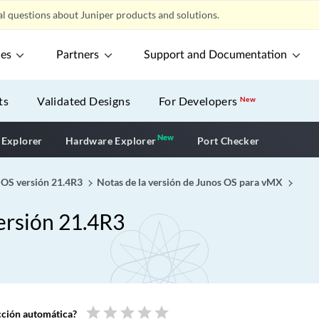
l questions about Juniper products and solutions.
ces
Partners
Support and Documentation
ts
Validated Designs
For Developers
New
New
New application
 Explorer
Hardware Explorer
Port Checker
s OS versión 21.4R3
Notas de la versión de Junos OS para vMX
versión 21.4R3
star
star
star
star
star
ucción automática?