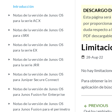
Introducción
DESCARGO D
Notas de la versión de Junos OS
play_arrow
Esta página será
para la serie ACX
por proporcionar
duda respecto a l
Notas de la versión de Junos OS
play_arrow
para cSRX
PDF descargable 
Limitaci
Notas de la versión de Junos OS
play_arrow
para la serie EX
28-Aug-22
date_range
Notas de la versión de Junos OS
play_arrow
para la serie JRR
No hay limitacion
Notas de la versión de Junos OS
play_arrow
para Juniper Secure Connect
Para obtener la in
aplicación de bú
Notas de la versión de Junos OS
play_arrow
para Junos Fusion for Enterprise
Notas de la versión de Junos OS
play_arrow
PREVIOUS
arrow_backward
para Junos Fusion para el perímetro
Qué ha cambiado e