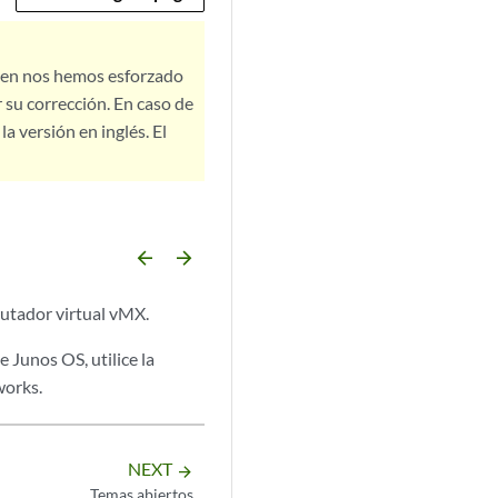
bien nos hemos esforzado
 su corrección. En caso de
a versión en inglés. El
arrow_backward
arrow_forward
utador virtual vMX.
 Junos OS, utilice la
works.
NEXT
arrow_forward
Temas abiertos