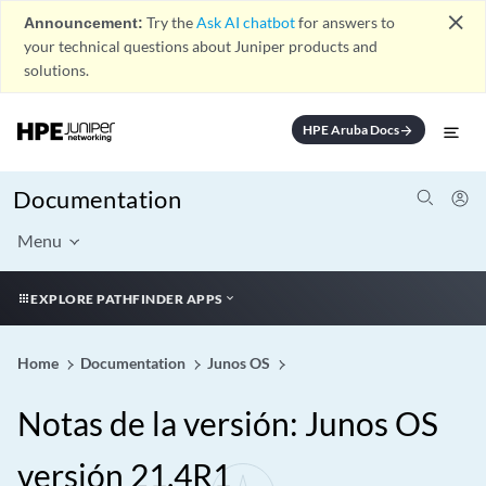
close
Announcement:
Try the
Ask AI chatbot
for answers to
your technical questions about Juniper products and
solutions.
HPE Aruba Docs
arrow_forward
Documentation
Menu
EXPLORE PATHFINDER APPS
Home
Documentation
Junos OS
Notas de la versión: Junos OS
versión 21.4R1