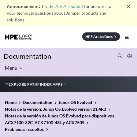
close
Announcement:
Try the
Ask AI chatbot
for answers to
your technical questions about Juniper products and
solutions.
HPE Aruba Docs
arrow_forward
Documentation
Menu
EXPLORE PATHFINDER APPS
Home
Documentation
Junos OS Evolved
Notas de la versión: Junos OS Evolved versión 21.4R3
Notas de la versión de Junos OS Evolved para dispositivos
ACX7100-32C, ACX7100-48L y ACX7509
Problemas resueltos