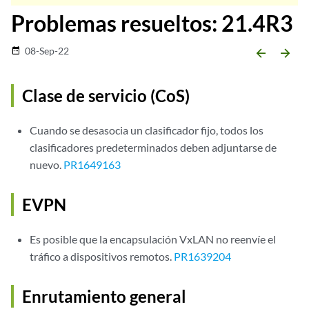
Problemas resueltos: 21.4R3
08-Sep-22
date_range
arrow_backward
arrow_forward
Clase de servicio (CoS)
Cuando se desasocia un clasificador fijo, todos los
clasificadores predeterminados deben adjuntarse de
nuevo.
PR1649163
EVPN
Es posible que la encapsulación VxLAN no reenvíe el
tráfico a dispositivos remotos.
PR1639204
Enrutamiento general