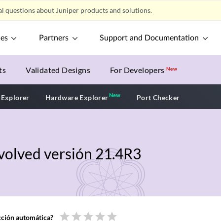
l questions about Juniper products and solutions.
ces
Partners
Support and Documentation
ts
Validated Designs
For Developers
New
New
New application
 Explorer
Hardware Explorer
Port Checker
Evolved versión 21.4R3
star
star
star
star
star
ucción automática?