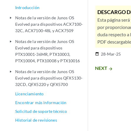
Introducción
DESCARGO D
Notas de la versión de Junos OS
play_arrow
Esta página será
Evolved para dispositivos ACX7100-
por proporcionar
32C, ACX7100-48L y ACX7509
duda respecto a l
Notas de la versión de Junos OS
PDF descargable 
play_arrow
Evolved para dispositivos
28-Mar-25
PTX10001-36MR, PTX10003,
date_range
PTX10004, PTX10008 y PTX10016
NEXT
arrow_forward
Notas de la versión de Junos OS
play_arrow
Evolved para dispositivos QFX5130-
32CD, QFX5220 y QFX5700
Licenciamiento
Encontrar más información
Solicitud de soporte técnico
Historial de revisiones