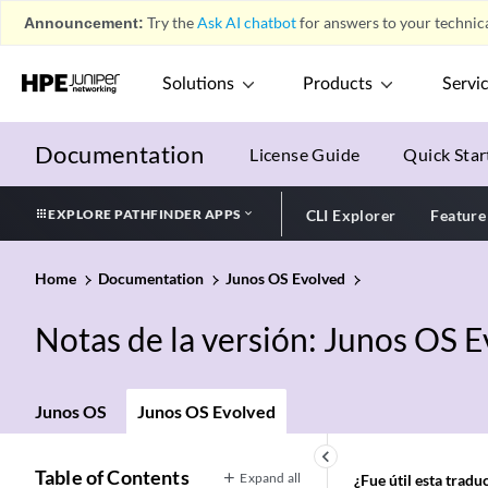
Announcement:
Try the
Ask AI chatbot
for answers to your technica
Solutions
Products
Servi
Documentation
License Guide
Quick Star
EXPLORE PATHFINDER APPS
CLI Explorer
Feature
Home
Documentation
Junos OS Evolved
Notas de la versión: Junos OS 
Junos OS
Junos OS Evolved
keyboard_arrow_left
Table of Contents
Expand all
¿Fue útil esta trad