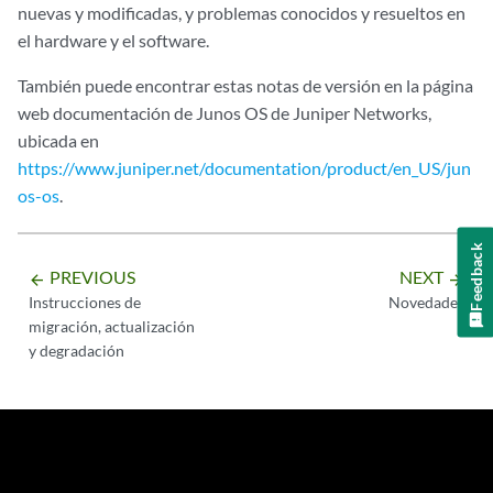
nuevas y modificadas, y problemas conocidos y resueltos en
el hardware y el software.
También puede encontrar estas notas de versión en la página
web documentación de Junos OS de Juniper Networks,
ubicada en
https://www.juniper.net/documentation/product/en_US/jun
os-os
.
Feedback
PREVIOUS
NEXT
arrow_backward
arrow_forward
Instrucciones de
Novedades
migración, actualización
y degradación