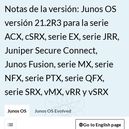
Notas de la versión: Junos OS
versión 21.2R3 para la serie
ACX, cSRX, serie EX, serie JRR,
Juniper Secure Connect,
Junos Fusion, serie MX, serie
NFX, serie PTX, serie QFX,
serie SRX, vMX, vRR y vSRX
Junos OS
Junos OS Evolved
list
Go to English page