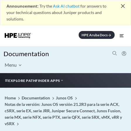
close
Announcement:
Try the
Ask AI chatbot
for answers to
your technical questions about Juniper products and
solutions.
HPE Aruba Docs
arrow_forward
Documentation
Menu
EXPLORE PATHFINDER APPS
Home
Documentation
Junos OS
Notas de la versión: Junos OS versión 21.2R3 para la serie ACX,
cSRX, serie EX, serie JRR, Juniper Secure Connect, Junos Fusion,
serie MX, serie NFX, serie PTX, serie QFX, serie SRX, vMX, vRR y
vSRX