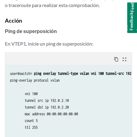
Feedback
o traceroute para realizar esta comprobación.
Acción
Ping de superposición
En VTEP1, inicie un ping de superposición:
content_copy
zoom_out_map
user@switch> 
ping overlay tunnel-type vxlan vni 100 tunnel-src 192.0.
ping-overlay protocol vxlan 

        vni 100

        tunnel src ip 192.0.2.10 

        tunnel dst ip 192.0.2.20

        mac address 00:00:00:00:00:00

        count 5 

        ttl 255
