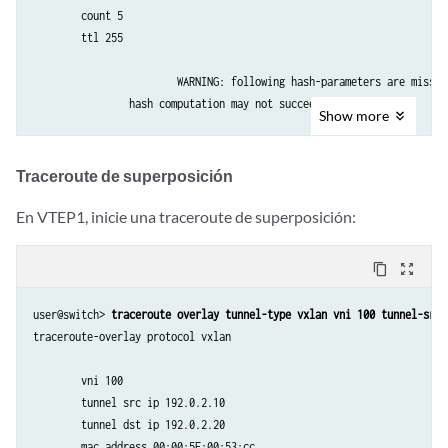
        count 5        

        ttl 255

			WARNING: following hash-parameters are missing -

                hash computation may not succeed

Show
more
                end-host smac

                end-host dmac

Traceroute de superposición
                end-host src ip

                end-host dst ip

En VTEP1, inicie una traceroute de superposición:
                end-host vlan 

                end-host input interface 

content_copy
zoom_out_map
                end-host protocol

                end-host l4-src-port

user@switch> 
traceroute overlay tunnel-type vxlan vni 100 tunnel-src 
                end-host l4-dst-port

traceroute-overlay protocol vxlan 

Request for seq 1, to 192.0.2.20, at 09-24 23:53:54 PDT.089 msecs

        vni 100

        tunnel src ip 192.0.2.10 

Response for seq 1, from 192.0.2.20, at 09-24 23:53:54 PDT.089 msecs, 
        tunnel dst ip 192.0.2.20

        mac address 00:00:5E:00:53:cc 
