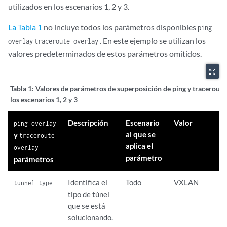
utilizados en los escenarios 1, 2 y 3.
La Tabla 1
no incluye todos los parámetros disponibles
ping
. En este ejemplo se utilizan los
overlay
traceroute overlay
valores predeterminados de estos parámetros omitidos.
zoom_out_map
Tabla 1:
Valores de parámetros de superposición de ping y traceroute
los escenarios 1, 2 y 3
Descripción
Escenario
Valor
ping overlay
al que se
y
traceroute
aplica el
overlay
parámetro
parámetros
Identifica el
Todo
VXLAN
tunnel-type
tipo de túnel
que se está
solucionando.