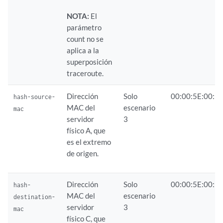
NOTA:
El
parámetro
count no se
aplica a la
superposición
traceroute.
Dirección
Solo
00:00:5E:00:53
hash-source-
MAC del
escenario
mac
servidor
3
físico A, que
es el extremo
de origen.
Dirección
Solo
00:00:5E:00:53
hash-
MAC del
escenario
destination-
servidor
3
mac
físico C, que