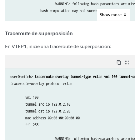
			WARNING: following hash-parameters are missing -

                hash computation may not succeed

Show
more
                end-host smac

                end-host dmac

Traceroute de superposición
                end-host src ip

                end-host dst ip

En VTEP1, inicie una traceroute de superposición:
                end-host vlan 

                end-host input interface 

content_copy
zoom_out_map
                end-host protocol

                end-host l4-src-port

user@switch> 
traceroute overlay tunnel-type vxlan vni 100 tunnel-src 
                end-host l4-dst-port

traceroute-overlay protocol vxlan 

Request for seq 1, to 192.0.2.20, at 09-24 22:03:16 PDT.033 msecs

        vni 100

        tunnel src ip 192.0.2.10  

Response for seq 1, from 192.0.2.20, at 09-24 22:03:16 PDT.036 msecs, 
        tunnel dst ip 192.0.2.20

        mac address 00:00:00:00:00:00

  Overlay-segment  not present at RVTEP 192.0.2.20

        ttl 255

			WARNING: following hash-parameters are missing -
