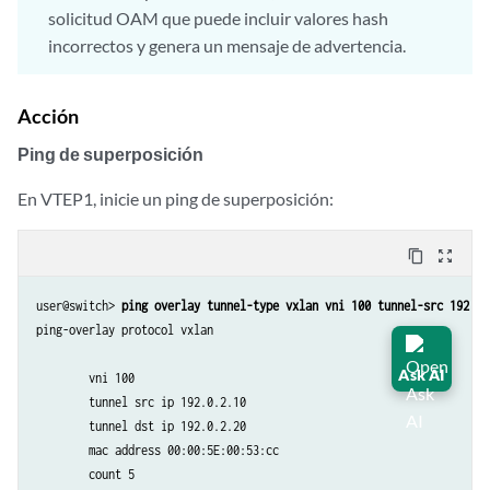
solicitud OAM que puede incluir valores hash
incorrectos y genera un mensaje de advertencia.
Acción
Ping de superposición
En VTEP1, inicie un ping de superposición:
content_copy
zoom_out_map
user@switch> 
ping overlay tunnel-type vxlan vni 100 tunnel-src 192.0.
ping-overlay protocol vxlan 

Ask AI
        vni 100

        tunnel src ip 192.0.2.10 

        tunnel dst ip 192.0.2.20

        mac address 00:00:5E:00:53:cc

        count 5 
