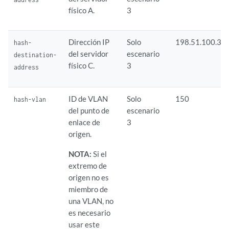
físico A.
3
Dirección IP
Solo
198.51.100.3
hash-
del servidor
escenario
destination-
físico C.
3
address
ID de VLAN
Solo
150
hash-vlan
del punto de
escenario
enlace de
3
origen.
NOTA:
Si el
extremo de
origen no es
miembro de
una VLAN, no
es necesario
usar este