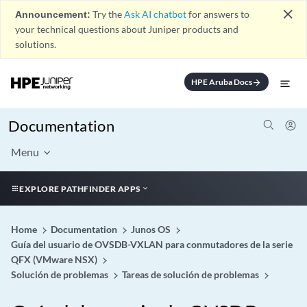
close
Announcement:
Try the
Ask AI chatbot
for answers to
your technical questions about Juniper products and
solutions.
HPE Aruba Docs
arrow_forward
Documentation
Menu
EXPLORE PATHFINDER APPS
Home
Documentation
Junos OS
Guía del usuario de OVSDB-VXLAN para conmutadores de la serie
QFX (VMware NSX)
Solución de problemas
Tareas de solución de problemas