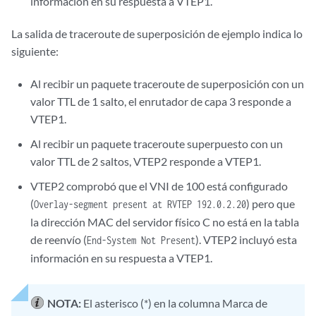
información en su respuesta a VTEP1.
  Overlay-segment present at RVTEP 192.0.2.20

Request for seq 4, to 192.0.2.20, at 09-24 23:53:54 PDT.118 msecs

La salida de traceroute de superposición de ejemplo indica lo
siguiente:
Response for seq 4, from 192.0.2.20, at 09-24 23:53:54 PDT.122 msecs, 
Al recibir un paquete traceroute de superposición con un
  Overlay-segment present at RVTEP 192.0.2.20

valor TTL de 1 salto, el enrutador de capa 3 responde a
VTEP1.
      End-System Not Present

Al recibir un paquete traceroute superpuesto con un
valor TTL de 2 saltos, VTEP2 responde a VTEP1.
Request for seq 5, to 192.0.2.20, at 09-24 23:53:54 PDT.129 msecs

VTEP2 comprobó que el VNI de 100 está configurado
Response for seq 5, from 192.0.2.20, at 09-24 23:53:54 PDT.133 msecs, 
(
) pero que
Overlay-segment present at RVTEP 192.0.2.20
la dirección MAC del servidor físico C no está en la tabla
  Overlay-segment present at RVTEP 192.0.2.20

de reenvío (
). VTEP2 incluyó esta
End-System Not Present
información en su respuesta a VTEP1.
NOTA:
El asterisco (*) en la columna Marca de