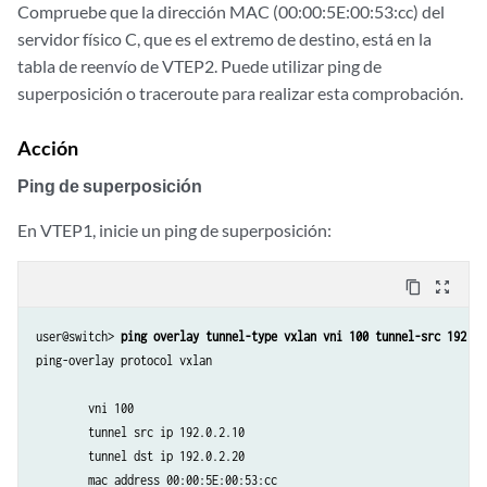
Compruebe que la dirección MAC (00:00:5E:00:53:cc) del
servidor físico C, que es el extremo de destino, está en la
tabla de reenvío de VTEP2. Puede utilizar ping de
superposición o traceroute para realizar esta comprobación.
Acción
Ping de superposición
En VTEP1, inicie un ping de superposición:
content_copy
zoom_out_map
user@switch> 
ping overlay tunnel-type vxlan vni 100 tunnel-src 192.0.
ping-overlay protocol vxlan 

        vni 100

        tunnel src ip 192.0.2.10 

        tunnel dst ip 192.0.2.20

        mac address 00:00:5E:00:53:cc 
