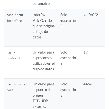
parámetro.
Interfaz
Solo
xe-0/0/2
hash-input-
VTEP1 en la
escenario
interface
que se origina
3
el flujo de
datos.
Un valor para
Solo
17
hash-
el protocolo
escenario
protocol
utilizado en el
3
flujo de datos.
Un valor para
Solo
4456
hash-source-
el puerto de
escenario
port
origen
3
TCP/UDP
externo.