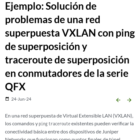
Ejemplo: Solución de
problemas de una red
superpuesta VXLAN con ping
de superposición y
traceroute de superposición
en conmutadores de la serie
QFX
24-Jun-24
date_range
arrow_backward
arrow_forward
En una red superpuesta de Virtual Extensible LAN (VXLAN),
los comandos y
existentes pueden verificar la
ping
traceroute
conectividad básica entre dos dispositivos de Juniper
Networks que funcionan como puntos finales de túnel