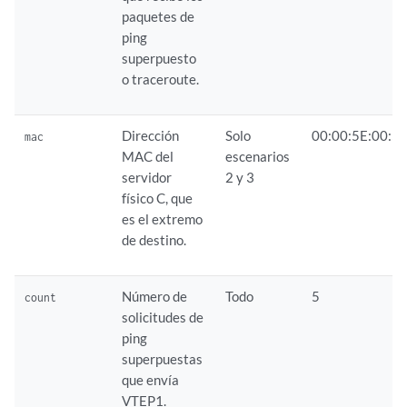
paquetes de
ping
superpuesto
o traceroute.
Dirección
Solo
00:00:5E:00:53
mac
MAC del
escenarios
servidor
2 y 3
físico C, que
es el extremo
de destino.
Número de
Todo
5
count
solicitudes de
ping
superpuestas
que envía
VTEP1.