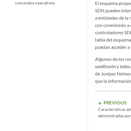
comandos operativos
El esquema propor
SDN pueden interc
a entidades de la 
con conexiones a 
controladores SDN
tabla del esquema
puedan acceder a 
Algunos de los n
unidifusión
y
tabla
de Juniper Netwo
que la información
PREVIOUS
arrow_backward
Características ad
administradas p