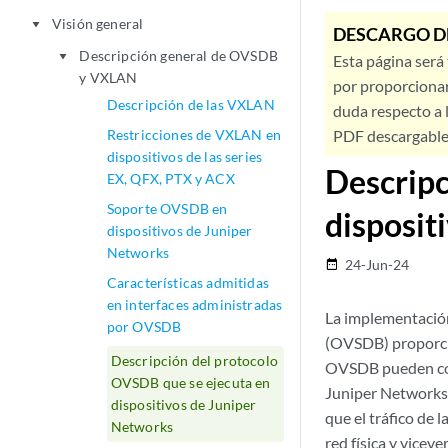
Visión general
play_arrow
DESCARGO D
Descripción general de OVSDB
play_arrow
Esta página será
y VXLAN
por proporcionar
Descripción de las VXLAN
duda respecto a l
Restricciones de VXLAN en
PDF descargable 
dispositivos de las series
Descripc
EX, QFX, PTX y ACX
Soporte OVSDB en
disposit
dispositivos de Juniper
Networks
24-Jun-24
date_range
Características admitidas
en interfaces administradas
La implementació
por OVSDB
(OVSDB) proporcio
Descripción del protocolo
OVSDB pueden comu
OVSDB que se ejecuta en
Juniper Networks 
dispositivos de Juniper
que el tráfico de
l
Networks
red física y viceve