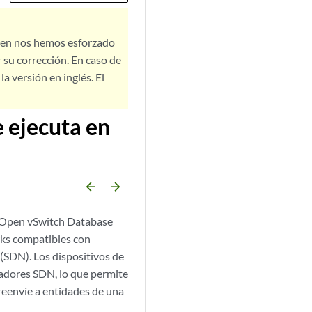
bien nos hemos esforzado
 su corrección. En caso de
a versión en inglés. El
 ejecuta en
arrow_backward
arrow_forward
n Open vSwitch Database
rks compatibles con
SDN). Los dispositivos de
ladores SDN, lo que permite
 reenvíe a entidades de una