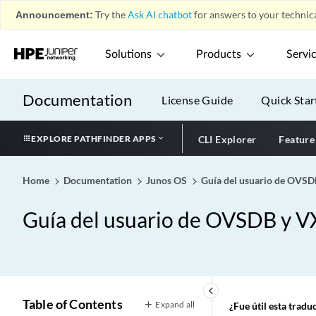
Announcement:
Try the
Ask AI chatbot
for answers to your technica
Solutions
Products
Servi
Documentation
License Guide
Quick Star
EXPLORE PATHFINDER APPS
CLI Explorer
Feature
Home
Documentation
Junos OS
Guía del usuario de OVSD
Guía del usuario de OVSDB y VX
keyboard_arrow_left
Table of Contents
Expand all
¿Fue útil esta trad