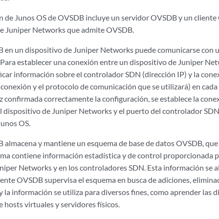
n de Junos OS de OVSDB incluye un servidor OVSDB y un cliente
 de Juniper Networks que admite OVSDB.
B en un dispositivo de Juniper Networks puede comunicarse con 
Para establecer una conexión entre un dispositivo de Juniper Ne
car información sobre el controlador SDN (dirección IP) y la conex
 conexión y el protocolo de comunicación que se utilizará) en cada
 confirmada correctamente la configuración, se establece la conex
l dispositivo de Juniper Networks y el puerto del controlador SDN
Junos OS.
B almacena y mantiene un esquema de base de datos OVSDB, que s
uema contiene información estadística y de control proporcionada 
uniper Networks y en los controladores SDN. Esta información se a
liente OVSDB supervisa el esquema en busca de adiciones, elimina
y la información se utiliza para diversos fines, como aprender la
 hosts virtuales y servidores físicos.