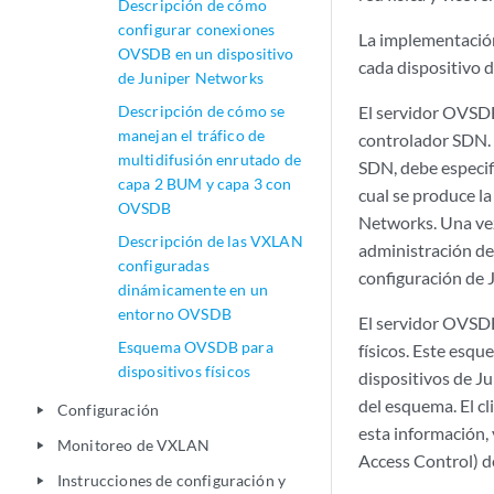
Descripción de cómo
configurar conexiones
La implementació
OVSDB en un dispositivo
cada dispositivo
de Juniper Networks
Descripción de cómo se
El servidor OVSD
manejan el tráfico de
controlador SDN. 
multidifusión enrutado de
SDN, debe especifi
capa 2 BUM y capa 3 con
cual se produce la
OVSDB
Networks. Una vez
Descripción de las VXLAN
administración de
configuradas
configuración de 
dinámicamente en un
entorno OVSDB
El servidor OVSD
Esquema OVSDB para
físicos. Este esq
dispositivos físicos
dispositivos de J
del esquema. El c
Configuración
play_arrow
esta información, 
Monitoreo de VXLAN
play_arrow
Access Control) de
Instrucciones de configuración y
play_arrow