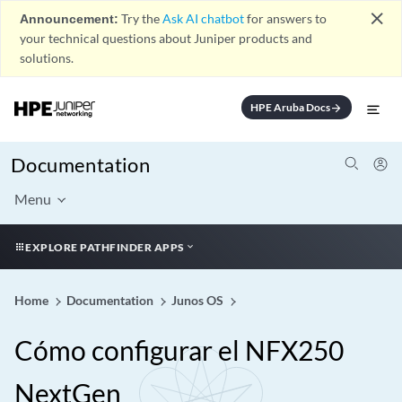
close
Announcement:
Try the
Ask AI chatbot
for answers to
your technical questions about Juniper products and
solutions.
HPE Aruba Docs
arrow_forward
Documentation
Menu
EXPLORE PATHFINDER APPS
Home
Documentation
Junos OS
Cómo configurar el NFX250
NextGen