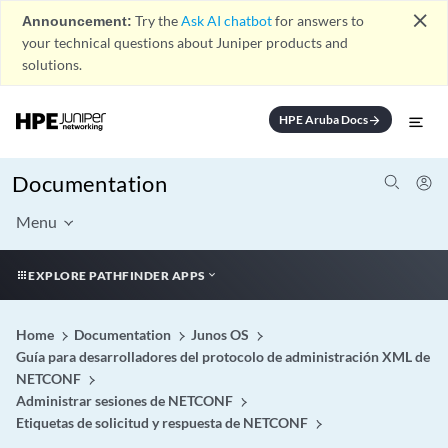
close
Announcement:
Try the
Ask AI chatbot
for answers to
your technical questions about Juniper products and
solutions.
HPE Aruba Docs
arrow_forward
Documentation
Menu
EXPLORE PATHFINDER APPS
Home
Documentation
Junos OS
Guía para desarrolladores del protocolo de administración XML de
NETCONF
Administrar sesiones de NETCONF
Etiquetas de solicitud y respuesta de NETCONF