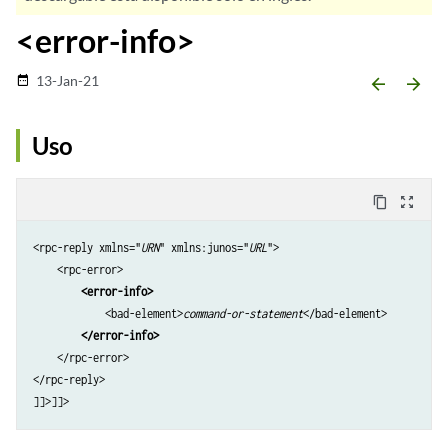
<error-info>
13-Jan-21
date_range
arrow_backward
arrow_forward
Uso
content_copy
zoom_out_map
<rpc-reply xmlns="
URN
" xmlns:junos="
URL
">

    <rpc-error>

<error-info>
            <bad-element>
command-or-statement
</bad-element> 

</error-info>
    </rpc-error>

</rpc-reply>
