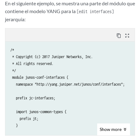
En el siguiente ejemplo, se muestra una parte del módulo que
contiene el modelo YANG para la
[edit interfaces]
jerarquía:
content_copy
zoom_out_map
/*

 * Copyright (c) 2017 Juniper Networks, Inc.

 * All rights reserved.

 */

 module junos-conf-interfaces {

   namespace "http://yang.juniper.net/junos/conf/interfaces";

   prefix jc-interfaces;

   import junos-common-types {

     prefix jt;

   }

Show
more
   import junos-conf-root {
