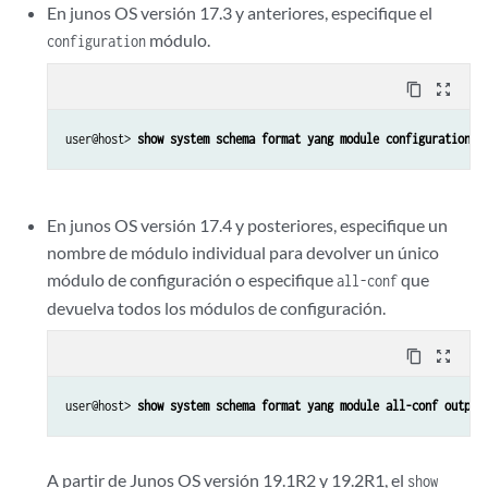
En junos OS versión 17.3 y anteriores, especifique el
módulo.
configuration
content_copy
zoom_out_map
user@host> 
show system schema format yang module configuration
En junos OS versión 17.4 y posteriores, especifique un
nombre de módulo individual para devolver un único
módulo de configuración o especifique
que
all-conf
devuelva todos los módulos de configuración.
content_copy
zoom_out_map
user@host> 
show system schema format yang module all-conf output
A partir de Junos OS versión 19.1R2 y 19.2R1, el
show