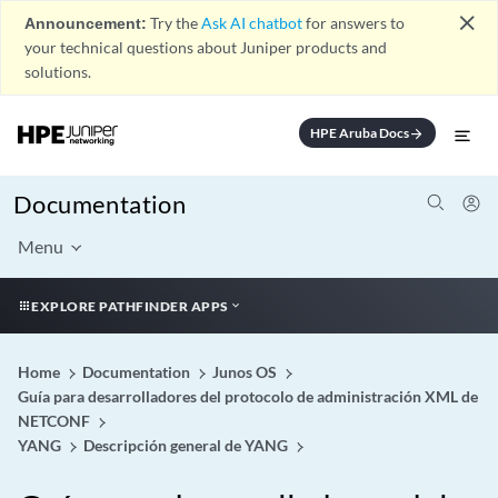
close
Announcement:
Try the
Ask AI chatbot
for answers to
your technical questions about Juniper products and
solutions.
HPE Aruba Docs
arrow_forward
Documentation
Menu
EXPLORE PATHFINDER APPS
Home
Documentation
Junos OS
Guía para desarrolladores del protocolo de administración XML de
NETCONF
YANG
Descripción general de YANG