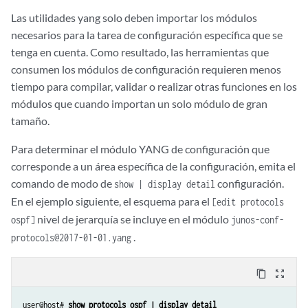
     prefix jc;

Las utilidades yang solo deben importar los módulos
   }

necesarios para la tarea de configuración específica que se
tenga en cuenta. Como resultado, las herramientas que
   organization "Juniper Networks, Inc.";

consumen los módulos de configuración requieren menos
tiempo para compilar, validar o realizar otras funciones en los
   contact "yang-support@juniper.net";

módulos que cuando importan un solo módulo de gran
   description "Junos interfaces configuration module";

tamaño.
Para determinar el módulo YANG de configuración que
   revision 2017-01-01 {

     description "Junos: 17.4R1.17";

corresponde a un área específica de la configuración, emita el
   }

comando de modo de
configuración.
show | display detail
En el ejemplo siguiente, el esquema para el
[edit protocols
   augment /jc:configuration {

nivel de jerarquía se incluye en el módulo
ospf]
junos-conf-
     uses interfaces-group;

.
protocols@2017-01-01.yang
   }
   augment /jc:configuration/jc:groups {

content_copy
zoom_out_map
     uses interfaces-group;

   }
user@host# 
show protocols ospf | display detail