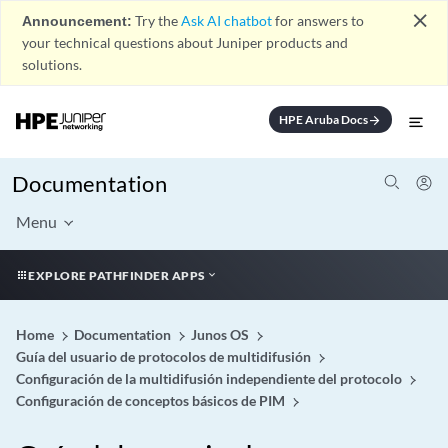
close
Announcement:
Try the
Ask AI chatbot
for answers to
your technical questions about Juniper products and
solutions.
HPE Aruba Docs
arrow_forward
Documentation
Menu
EXPLORE PATHFINDER APPS
Home
Documentation
Junos OS
Guía del usuario de protocolos de multidifusión
Configuración de la multidifusión independiente del protocolo
Configuración de conceptos básicos de PIM