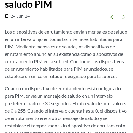
saludo PIM
24-Jun-24
date_range
arrow_backward
arrow_forward
Los dispositivos de enrutamiento envían mensajes de saludo
en un intervalo fijo en todas las interfaces habilitadas para
PIM. Mediante mensajes de saludo, los dispositivos de
enrutamiento anuncian su existencia como dispositivos de
enrutamiento PIM en la subred. Con todos los dispositivos
de enrutamiento habilitados para PIM anunciados, se
establece un único enrutador designado para la subred.
Cuando un dispositivo de enrutamiento está configurado
para PIM, envía un mensaje de saludo en un intervalo
predeterminado de 30 segundos. El intervalo de intervalo es
de 0 a 255. Cuando el intervalo cuenta hasta 0, el dispositivo
de enrutamiento envía otro mensaje de saludo y se
restablece el temporizador. Un dispositivo de enrutamiento
que no recibe respuesta de un vecino en 3,5 veces el valor del