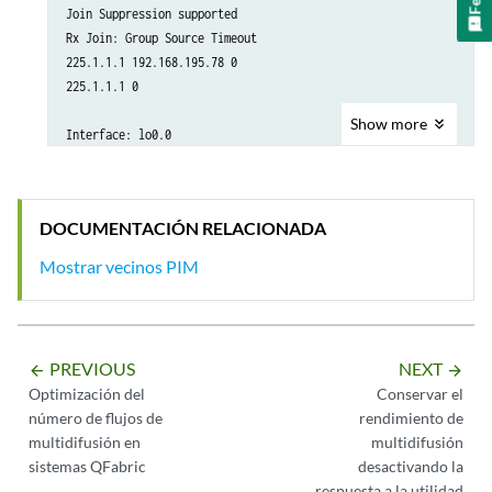
Join Suppression supported

Rx Join: Group Source Timeout

225.1.1.1 192.168.195.78 0

225.1.1.1 0

Show
more
Interface: lo0.0

Address: 10.255.245.91, IPv4, PIM v2, Mode: Sparse

Hello Option Holdtime: 255 seconds

Hello Option DR Priority: 1

DOCUMENTACIÓN RELACIONADA
Hello Option LAN Prune Delay: delay 500 ms override 2000 ms

Join Suppression supported

Mostrar vecinos PIM
Interface: pd-6/0/0.32768

Address: 0.0.0.0, IPv4, PIM v2, Mode: Sparse

Hello Option Holdtime: 255 seconds

PREVIOUS
NEXT
arrow_backward
arrow_forward
Hello Option DR Priority: 0

Optimización del
Conservar el
Hello Option LAN Prune Delay: delay 500 ms override 2000 ms

número de flujos de
rendimiento de
Join Suppression supported
multidifusión en
multidifusión
sistemas QFabric
desactivando la
respuesta a la utilidad