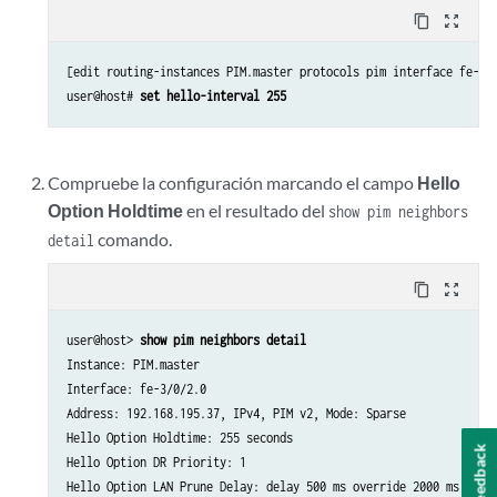
content_copy
zoom_out_map
[edit routing-instances PIM.master protocols pim interface fe-3/0
user@host# 
set hello-interval 255
Compruebe la configuración marcando el campo
Hello
Option Holdtime
en el resultado del
show pim neighbors
comando.
detail
content_copy
zoom_out_map
user@host> 
show pim neighbors detail
Instance: PIM.master

Interface: fe-3/0/2.0

Address: 192.168.195.37, IPv4, PIM v2, Mode: Sparse

Hello Option Holdtime: 255 seconds

Feedback
Hello Option DR Priority: 1

Hello Option LAN Prune Delay: delay 500 ms override 2000 ms
