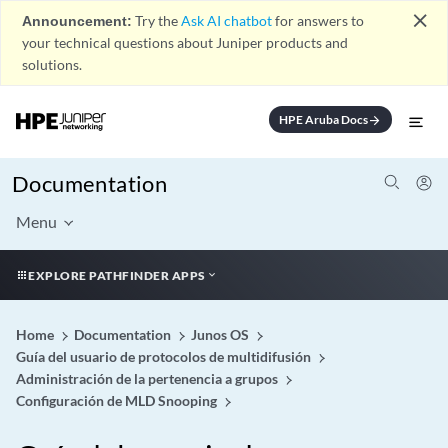
close
Announcement:
Try the
Ask AI chatbot
for answers to
your technical questions about Juniper products and
solutions.
HPE Aruba Docs
arrow_forward
Documentation
Menu
EXPLORE PATHFINDER APPS
Home
Documentation
Junos OS
Guía del usuario de protocolos de multidifusión
Administración de la pertenencia a grupos
Configuración de MLD Snooping