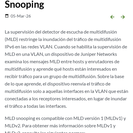
Snooping
05-Mar-26
date_range
arrow_backward
arrow_forward
La supervisión del detector de escucha de multidifusión
(MLD) restringe la inundación del tráfico de multidifusión
IPv6 en las redes VLAN. Cuando se habilita la supervisión de
MLD en una VLAN, un dispositivo de Juniper Networks
examina los mensajes MLD entre hosts y enrutadores de
multidifusión y aprende qué hosts están interesados en
recibir tráfico para un grupo de multidifusión. Sobre la base
de lo que aprende, el dispositivo reenvía el tráfico de
multidifusión solo a aquellas interfaces en la VLAN que están
conectadas a los receptores interesados, en lugar de inundar
el tráfico a todas las interfaces.
MLD snooping es compatible con MLD versión 1 (MLDv1) y
MLDv2. Para obtener más información sobre MLDv1 y
MLDv2, consulte las siguientes normas: