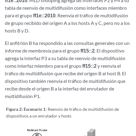
ff1e::2010
. MLD snooping agrega las interfaces P2 y P4 a su
tabla de reenvío de multidifusión como interfaces miembro
para el grupo
ff1e::2010
. Reenvía el tráfico de multidifusión
de grupo recibido del origen A a los hosts A y C, pero no a los
hosts B y D.
El anfitrión B ha respondido a las consultas generales con un
informe de membresía para el grupo
ff15::2
. El dispositivo
agrega la interfaz P3 a su tabla de reenvío de multidifusión
como interfaz miembro para el grupo
ff15::2
y reenvía el
tráfico de multidifusión que recibe del origen B al host B. El
dispositivo también reenvía el tráfico de multidifusión que
recibe desde el origen B a la interfaz del enrutador de
multidifusión P1.
Figura 2: Escenario 1
: Reenvío de tráfico de multidifusión de
dispositivos a un enrutador y hosts