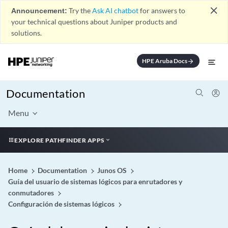
close
Announcement:
Try the
Ask AI chatbot
for answers to
your technical questions about Juniper products and
solutions.
HPE Aruba Docs
arrow_forward
Documentation
Menu
EXPLORE PATHFINDER APPS
Home
Documentation
Junos OS
Guía del usuario de sistemas lógicos para enrutadores y
conmutadores
Configuración de sistemas lógicos