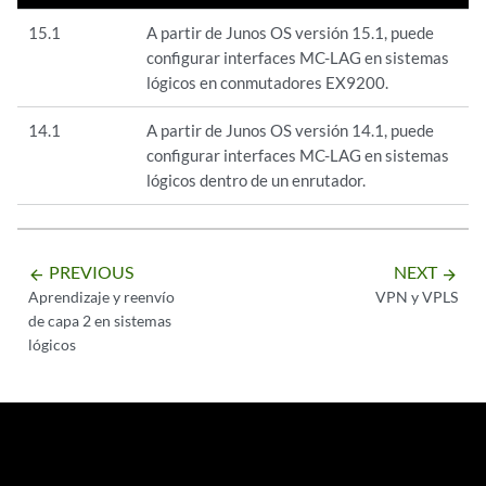
15.1
A partir de Junos OS versión 15.1, puede
configurar interfaces MC-LAG en sistemas
lógicos en conmutadores EX9200.
14.1
A partir de Junos OS versión 14.1, puede
configurar interfaces MC-LAG en sistemas
lógicos dentro de un enrutador.
PREVIOUS
NEXT
arrow_backward
arrow_forward
Aprendizaje y reenvío
VPN y VPLS
de capa 2 en sistemas
lógicos