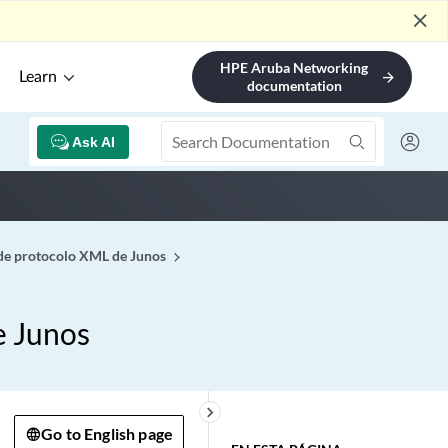
close
HPE Aruba Networking
Learn
arrow_forward
documentation
Ask AI
 de protocolo XML de Junos
e Junos
keyboard_arrow_right
Go to English page