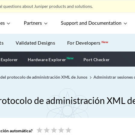
l questions about Juniper products and solutions.
ces
Partners
Support and Documentation
ts
Validated Designs
For Developers
New
New
New application
 Explorer
Hardware Explorer
Port Checker
 del protocolo de administración XML de Junos
Administrar sesiones
protocolo de administración XML d
star
star
star
star
star
ucción automática?