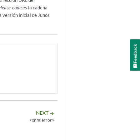
 dirección URL del
elease-code
es la cadena
versión inicial de Junos
Feedback
NEXT
arrow_forward
<xnm:error>