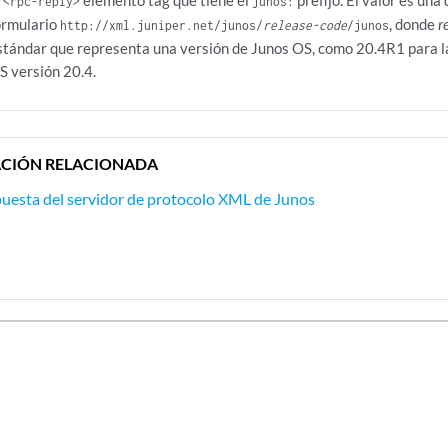
l
elemento tag que tiene el
prefijo. El valor es una
<rpc-reply>
junos:
ormulario
, donde
r
http://xml.juniper.net/junos/
release-code
/junos
stándar que representa una versión de Junos OS, como 20.4R1 para la 
S versión 20.4.
CIÓN RELACIONADA
spuesta del servidor de protocolo XML de Junos