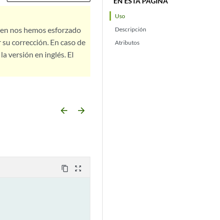
EN ESTA PÁGINA
Uso
bien nos hemos esforzado
Descripción
 su corrección. En caso de
Atributos
a versión en inglés. El
arrow_backward
arrow_forward
content_copy
zoom_out_map