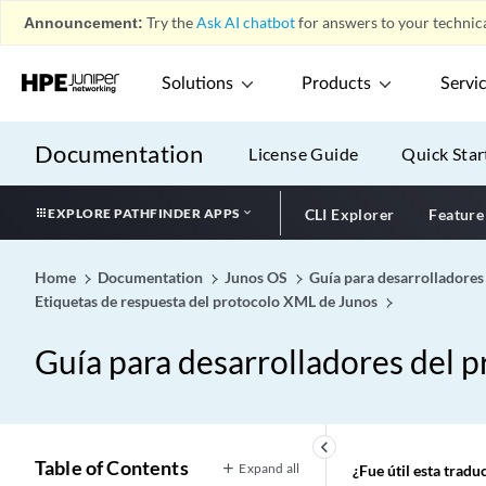
Announcement:
Try the
Ask AI chatbot
for answers to your technica
Solutions
Products
Servi
Documentation
License Guide
Quick Star
EXPLORE PATHFINDER APPS
CLI Explorer
Feature
Home
Documentation
Junos OS
Guía para desarrolladores
Etiquetas de respuesta del protocolo XML de Junos
Guía para desarrolladores del 
keyboard_arrow_left
Table of Contents
Expand all
¿Fue útil esta trad