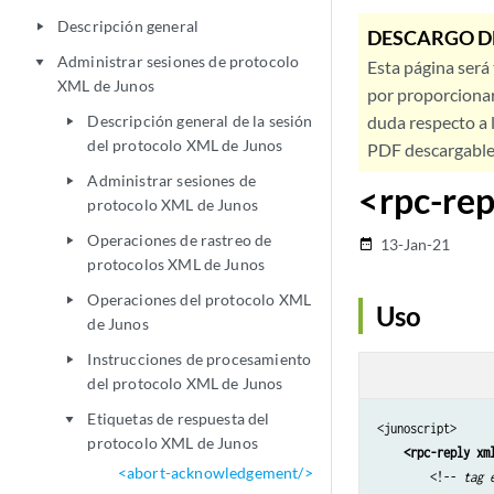
Descripción general
play_arrow
DESCARGO D
Administrar sesiones de protocolo
play_arrow
Esta página será
XML de Junos
por proporcionar
Descripción general de la sesión
duda respecto a l
play_arrow
del protocolo XML de Junos
PDF descargable 
Administrar sesiones de
play_arrow
<rpc-rep
protocolo XML de Junos
Operaciones de rastreo de
play_arrow
13-Jan-21
date_range
protocolos XML de Junos
Operaciones del protocolo XML
play_arrow
Uso
de Junos
Instrucciones de procesamiento
play_arrow
del protocolo XML de Junos
Etiquetas de respuesta del
play_arrow
<junoscript>

protocolo XML de Junos
<rpc-reply xm
<abort-acknowledgement/>
        <!-- 
tag 