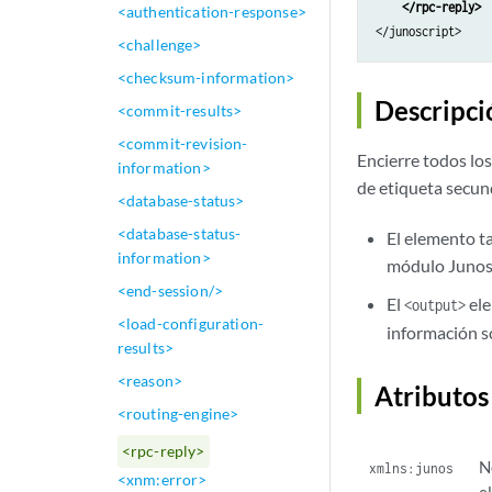
</rpc-reply>
<authentication-response>
</junoscript>
<challenge>
<checksum-information>
Descripci
<commit-results>
<commit-revision-
Encierre todos lo
information>
de etiqueta secund
<database-status>
<database-status-
El elemento t
information>
módulo Junos O
<end-session/>
El
ele
<output>
<load-configuration-
información so
results>
<reason>
Atributos
<routing-engine>
<rpc-reply>
N
xmlns:junos
<xnm:error>