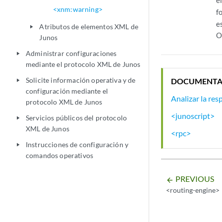
e
<xnm:warning>
f
e
Atributos de elementos XML de
play_arrow
O
Junos
Administrar configuraciones
play_arrow
mediante el protocolo XML de Junos
Solicite información operativa y de
DOCUMENTA
play_arrow
configuración mediante el
Analizar la re
protocolo XML de Junos
<junoscript>
Servicios públicos del protocolo
play_arrow
XML de Junos
<rpc>
Instrucciones de configuración y
play_arrow
comandos operativos
PREVIOUS
arrow_backward
<routing-engine>