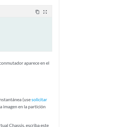
content_copy
zoom_out_map
 conmutador aparece en el
instantánea (use
solicitar
la imagen en la partición
ual Chassis, escriba este