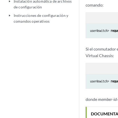
Instalación automática de archivos
play_arrow
comando:
de configuración
Instrucciones de configuración y
play_arrow
comandos operativos
user@switch> 
requ
Si el conmutador 
Virtual Chassis:
user@switch> 
requ
donde
member-id
DOCUMENTA