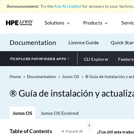
Announcement:
Try the
Ask AI chatbot
for answers to your technica
Solutions
Products
Servi
Documentation
License Guide
Quick Star
EXPLORE PATHFINDER APPS
CLI Explorer
Feature
Home
Documentation
Junos OS
® Guía de instalación y ac
® Guía de instalación y actuali
Junos OS
Junos OS Evolved
keyboard_arrow_left
Table of Contents
Expand all
¿Fue útil esta trad