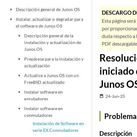
Descripción general de Junos OS
play_arrow
DESCARGO D
Instalar, actualizar o degradar para
play_arrow
Esta página será
el software de Junos OS
por proporcionar
Descripción general de la
duda respecto a l
play_arrow
instalación y actualización de
PDF descargable 
Junos OS
Resoluci
Prepárese para la instalación y
play_arrow
actualización
iniciado
Actualice a Junos OS con un
play_arrow
Junos O
FreeBSD actualizado
Instalar software en
play_arrow
24-Jun-25
date_range
enrutadores
Instalar software en
play_arrow
Problema
conmutadores
Instalación de Software en
serie EX Conmutadores
Descripción