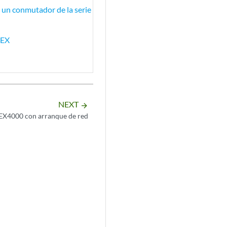
n un conmutador de la serie
 EX
NEXT
arrow_forward
EX4000 con arranque de red