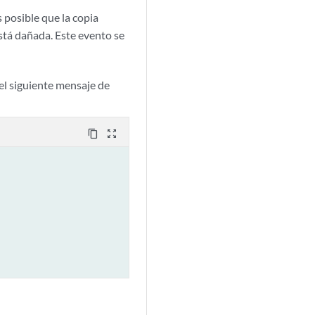
s posible que la copia
stá dañada. Este evento se
 el siguiente mensaje de
content_copy
zoom_out_map