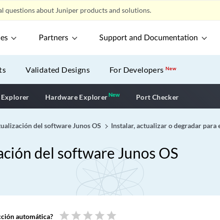
l questions about Juniper products and solutions.
ces
Partners
Support and Documentation
ts
Validated Designs
For Developers
New
New
New application
 Explorer
Hardware Explorer
Port Checker
tualización del software Junos OS
Instalar, actualizar o degradar para
zación del software Junos OS
star
star
star
star
star
ucción automática?