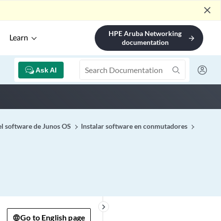
close
HPE Aruba Networking
Learn
arrow_forward
documentation
Ask AI
 el software de Junos OS
Instalar software en conmutadores
keyboard_arrow_right
Go to English page