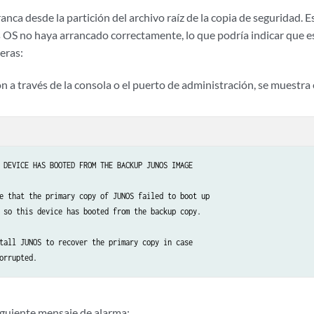
nca desde la partición del archivo raíz de la copia de seguridad. E
s OS no haya arrancado correctamente, lo que podría indicar que e
eras:
ión a través de la consola o el puerto de administración, se muestra
 DEVICE HAS BOOTED FROM THE BACKUP JUNOS IMAGE      

e that the primary copy of JUNOS failed to boot up  

 so this device has booted from the backup copy.    

tall JUNOS to recover the primary copy in case      

siguiente mensaje de alarma: