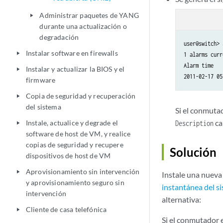
Administrar paquetes de YANG
play_arrow
durante una actualización o
degradación
user@switch> 
Instalar software en firewalls
play_arrow
1 alarms curr
Alarm time   
Instalar y actualizar la BIOS y el
play_arrow
firmware
Copia de seguridad y recuperación
play_arrow
del sistema
Si el conmuta
ca
Instale, actualice y degrade el
Description
play_arrow
software de host de VM, y realice
copias de seguridad y recupere
Solución
dispositivos de host de VM
Aprovisionamiento sin intervención
play_arrow
Instale una nueva
y aprovisionamiento seguro sin
instantánea del s
intervención
alternativa:
Cliente de casa telefónica
play_arrow
Si el conmutador 