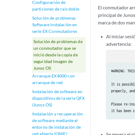
Configuración de
El conmutador arra
particiones de raíz doble
principal de Juno
Solución de problemas
marca de dos man
Software instalación en
serie EX Conmutadores
Al iniciar ses
Solución de problemas de
advertencia:
un conmutador que se
inició desde la copia de
seguridad Imagen de
Junos OS
WARNING: THIS
Arranque EX4000 con
arranque de red
It is possibl
properly, and
Instalación de software en
dispositivos de la serie QFX
Please re-ins
(Junos OS)
Instalación y recuperación
de software mediante el
entorno de instalación de
red abierta (ONIE)
Se genera el 