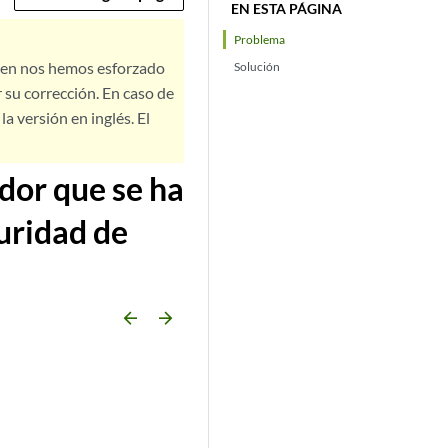
EN ESTA PÁGINA
Problema
bien nos hemos esforzado
Solución
 su corrección. En caso de
a versión en inglés. El
dor que se ha
uridad de
arrow_backward
arrow_forward