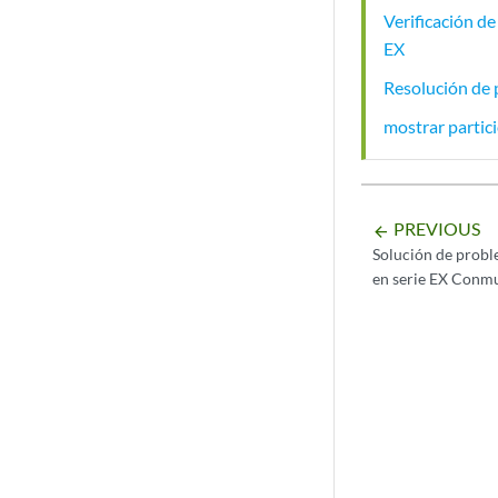
Verificación d
EX
Resolución de 
mostrar partic
PREVIOUS
arrow_backward
Solución de probl
en serie EX Conm