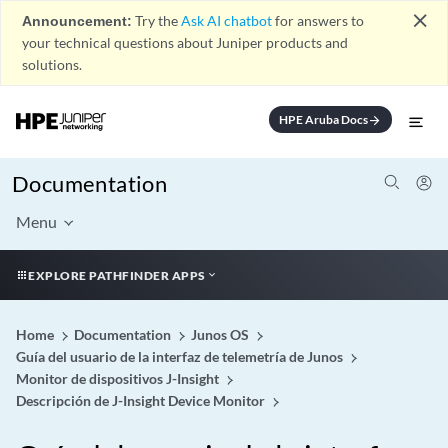
close
Announcement:
Try the
Ask AI chatbot
for answers to
your technical questions about Juniper products and
solutions.
HPE Aruba Docs
arrow_forward
Documentation
Menu
EXPLORE PATHFINDER APPS
Home
Documentation
Junos OS
Guía del usuario de la interfaz de telemetría de Junos
Monitor de dispositivos J-Insight
Descripción de J-Insight Device Monitor