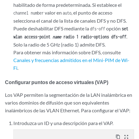
habilitado de forma predeterminada. Si establece el
valor en
, el punto de acceso
channel number
auto
selecciona el canal de la lista de canales DFS y no DFS.
Puede deshabilitar DFS mediante la
opción
dfs-off
set
.
wlan access-point
name
radio 1 radio-options dfs-off
Solo la radio de 5 GHz (radio 1) admite DFS.
Para obtener más información sobre DFS, consulte
Canales y frecuencias admitidos en el Mini-PIM de Wi-
Fi
.
Configurar puntos de acceso virtuales (VAP)
Los VAP permiten la segmentación de la LAN inalámbrica en
varios dominios de difusión que son equivalentes
inalámbricos de las VLAN Ethernet. Para configurar el VAP:
Introduzca un ID y una descripción para el VAP.
content_copy
zoom_out_map