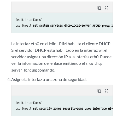
content_copy
zoom_out_map
[edit interfaces]

user@host# 
set system services dhcp-local-server group 
group
 int
La interfaz eth0 en el Mini-PIM habilita el cliente DHCP.
Si el servidor DHCP está habilitado en la interfaz wl, el
servidor asigna una dirección IP a la interfaz eth0. Puede
ver la información del enlace emitiendo el
show dhcp
comando.
server binding
Asigne la interfaz a una zona de seguridad.
content_copy
zoom_out_map
[edit interfaces]

user@host# 
set security zones security-zone 
zone
 interface wl-
x
/