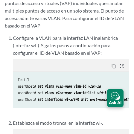
puntos de acceso virtuales (VAP) individuales que simulan
múltiples puntos de acceso en un solo sistema. El punto de
acceso admite varias VLAN. Para configurar el ID de VLAN
basado en el VAP:
Configure la VLAN para la interfaz LAN inalámbrica
(interfaz wl-). Siga los pasos a continuación para
configurar el ID de VLAN basado en el VAP:
content_copy
zoom_out_map
[edit]

user@host# 
set vlans 
vlan-name
 vlan-id 
vlan-id
user@host# 
set vlans 
vlan-name
 vlan-id-list 
vid-list
user@host# 
set interfaces wl-
x
/0/0 unit 
unit-number
 family ether
Ask AI
Establezca el modo troncal en la interfaz wl-.