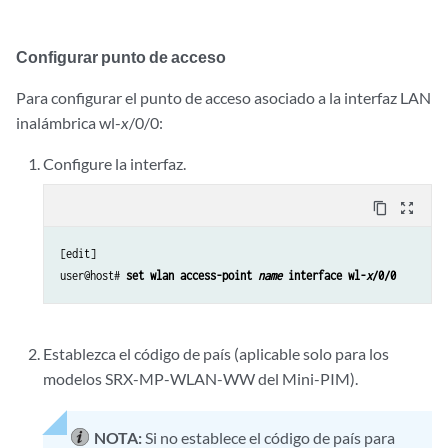
Configurar punto de acceso
Para configurar el punto de acceso asociado a la interfaz LAN
inalámbrica wl-
x
/0/0:
Configure la interfaz.
content_copy
zoom_out_map
[edit]

user@host# 
set wlan access-point 
name
 interface wl-
x
/0/0
Establezca el código de país (aplicable solo para los
modelos SRX-MP-WLAN-WW del Mini-PIM).
NOTA:
Si no establece el código de país para