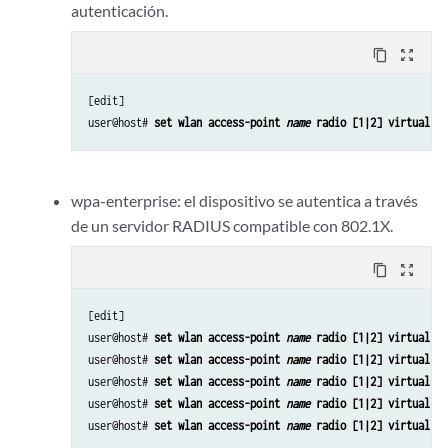
autenticación.
content_copy
zoom_out_map
[edit]

user@host# 
set wlan access-point 
name
 radio [1|2] virtual-ac
wpa-enterprise: el dispositivo se autentica a través
de un servidor RADIUS compatible con 802.1X.
content_copy
zoom_out_map
[edit]

user@host# 
set wlan access-point 
name
 radio [1|2] virtual-ac
user@host# 
set wlan access-point 
name
 radio [1|2] virtual-ac
user@host# 
set wlan access-point 
name
 radio [1|2] virtual-ac
user@host# 
set wlan access-point 
name
 radio [1|2] virtual-ac
user@host# 
set wlan access-point 
name
 radio [1|2] virtual-ac