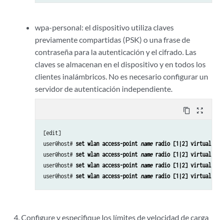
wpa-personal: el dispositivo utiliza claves
previamente compartidas (PSK) o una frase de
contraseña para la autenticación y el cifrado. Las
claves se almacenan en el dispositivo y en todos los
clientes inalámbricos. No es necesario configurar un
servidor de autenticación independiente.
content_copy
zoom_out_map
[edit]

user@host# 
set wlan access-point 
name
 radio [1|2] virtual-ac
user@host# 
set wlan access-point 
name
 radio [1|2] virtual-ac
user@host# 
set wlan access-point 
name
 radio [1|2] virtual-ac
user@host# 
set wlan access-point 
name
 radio [1|2] virtual-ac
Configure y especifique los límites de velocidad de carga