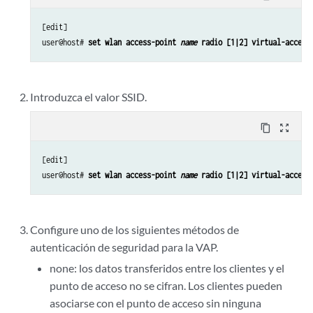
[edit]

user@host# 
set wlan access-point 
name
 radio [1|2] virtual-access
Introduzca el valor SSID.
content_copy
zoom_out_map
[edit]

user@host# 
set wlan access-point 
name
 radio [1|2] virtual-access
Configure uno de los siguientes métodos de
autenticación de seguridad para la VAP.
none: los datos transferidos entre los clientes y el
punto de acceso no se cifran. Los clientes pueden
asociarse con el punto de acceso sin ninguna