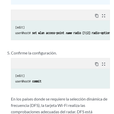
content_copy
zoom_out_map
[edit]

user@host# 
set wlan access-point 
name
 radio [1|2] radio-options 
Confirme la configuración.
content_copy
zoom_out_map
[edit]

user@host# 
commit
En los países donde se requiere la selección dinámica de
frecuencia (DFS), la tarjeta Wi-Fi realiza las
comprobaciones adecuadas del radar. DFS está