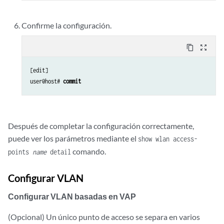
Confirme la configuración.
content_copy
zoom_out_map
[edit]

user@host# 
commit
Después de completar la configuración correctamente,
puede ver los parámetros mediante el
show wlan access-
comando.
points
name
detail
Configurar VLAN
Configurar VLAN basadas en VAP
(Opcional) Un único punto de acceso se separa en varios