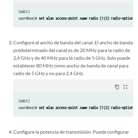
[edit]

user@host# 
set wlan access-point 
name
 radio [1|2] radio-options 
Configure el ancho de banda del canal. El ancho de banda
predeterminado del canal es de 20 MHz para la radio de
2,4 GHz y de 40 MHz para la radio de 5 GHz. Solo puede
establecer 80 MHz como ancho de banda de canal para
radio de 5 GHz y no para 2,4 GHz.
content_copy
zoom_out_map
[edit]

user@host# 
set wlan access-point 
name
 radio [1|2] radio-options 
Configure la potencia de transmisión. Puede configurar