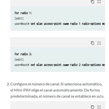
content_copy
zoom_out_map
For radio 1:
[edit]

user@host# 
set wlan access-point 
name
 radio 1 radio-options mode
content_copy
zoom_out_map
For radio 2:
[edit]

user@host# 
set wlan access-point 
name
 radio 2 radio-options mode
Configure el número de canal. Si selecciona automático,
el Mini-PIM elige el canal automáticamente. De forma
predeterminada, el número de canal se establece en
.
auto
content_copy
zoom_out_map