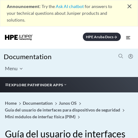
close
Announcement:
Try the
Ask AI chatbot
for answers to
your technical questions about Juniper products and
solutions.
HPE Aruba Docs
arrow_forward
Documentation
Menu
EXPLORE PATHFINDER APPS
Home
Documentation
Junos OS
Guía del usuario de interfaces para dispositivos de seguridad
Mini módulos de interfaz física (PIM)
Guía del usuario de interfaces