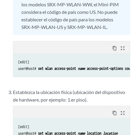
los modelos SRX-MP-WLAN-WW, el Mini-PIM
considera el código de país como US. No puede
establecer el código de país para los modelos
SRX-MP-WLAN-US y SRX-MP-WLAN-IL.
content_copy
zoom_out_map
[edit]

user@host# 
set wlan access-point 
name
 access-point-options count
Establezca la ubicación física (ubicación del dispositivo
de hardware, por ejemplo: 1.er piso).
content_copy
zoom_out_map
[edit]

user@host# 
set wlan access-point 
name
 location 
location