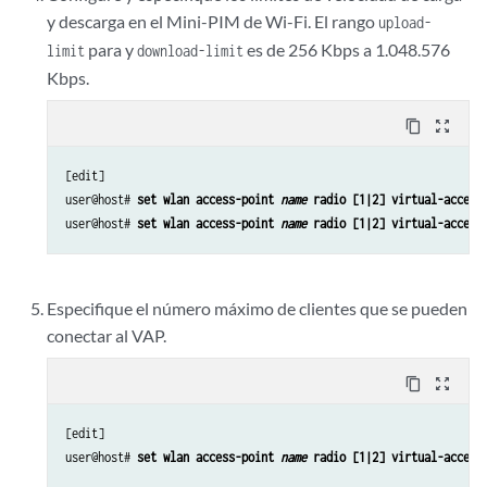
y descarga en el Mini-PIM de Wi-Fi. El rango
upload-
para y
es de 256 Kbps a 1.048.576
limit
download-limit
Kbps.
content_copy
zoom_out_map
[edit]

user@host# 
set wlan access-point 
name
 radio [1|2] virtual-access
user@host# 
set wlan access-point 
name
 radio [1|2] virtual-access
Especifique el número máximo de clientes que se pueden
conectar al VAP.
content_copy
zoom_out_map
[edit]

user@host# 
set wlan access-point 
name
 radio [1|2] virtual-access