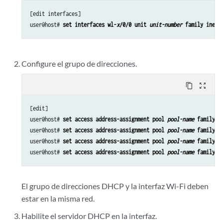
[edit interfaces]

user@host# 
set interfaces wl-
x
/0/0 unit 
unit-number
 family inet 
Configure el grupo de direcciones.
content_copy
zoom_out_map
[edit]

user@host# 
set access address-assignment pool 
pool-name
 family i
user@host# 
set access address-assignment pool 
pool-name
 family i
user@host# 
set access address-assignment pool 
pool-name
 family i
user@host# 
set access address-assignment pool 
pool-name
 family i
El grupo de direcciones DHCP y la interfaz Wi-Fi deben
estar en la misma red.
Habilite el servidor DHCP en la interfaz.