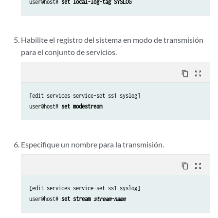
user@host# 
set local-log-tag SYSLOG
Habilite el registro del sistema en modo de transmisión
para el conjunto de servicios.
content_copy
zoom_out_map
[edit services service-set ss1 syslog]

user@host# 
set modestream
Especifique un nombre para la transmisión.
content_copy
zoom_out_map
[edit services service-set ss1 syslog]

user@host# 
set stream 
stream-name