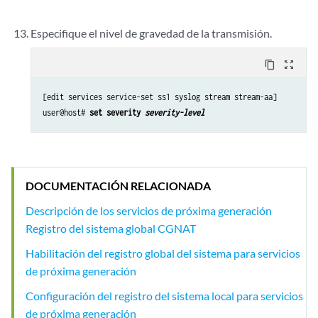
Especifique el nivel de gravedad de la transmisión.
content_copy
zoom_out_map
[edit services service-set ss1 syslog stream stream-aa]

user@host# 
set severity 
severity-level
DOCUMENTACIÓN RELACIONADA
Descripción de los servicios de próxima generación
Registro del sistema global CGNAT
Habilitación del registro global del sistema para servicios
de próxima generación
Configuración del registro del sistema local para servicios
de próxima generación