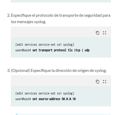
Especifique el protocolo de transporte de seguridad para
los mensajes syslog.
content_copy
zoom_out_map
[edit services service-set ss1 syslog]

user@host# 
set transport protocol tls |tcp | udp
(Opcional) Especifique la dirección de origen de syslog.
content_copy
zoom_out_map
[edit services service-set ss1 syslog]

user@host# 
set source-address 50.0.0.10