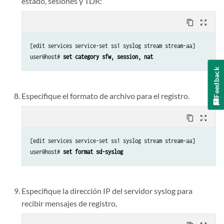
estado, sesiones y TDR:
content_copy
zoom_out_map
[edit services service-set ss1 syslog stream stream-aa]

user@host# 
set category sfw, session, nat
Feedback
Especifique el formato de archivo para el registro.
content_copy
zoom_out_map
[edit services service-set ss1 syslog stream stream-aa]

user@host# 
set format sd-syslog
Especifique la dirección IP del servidor syslog para
recibir mensajes de registro,