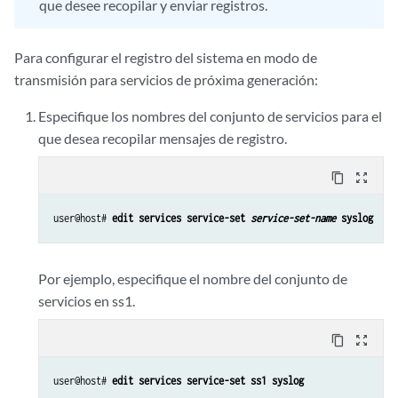
que desee recopilar y enviar registros.
Para configurar el registro del sistema en modo de
transmisión para servicios de próxima generación:
Especifique los nombres del conjunto de servicios para el
que desea recopilar mensajes de registro.
content_copy
zoom_out_map
user@host# 
edit services service-set 
service-set-name
 syslog
Por ejemplo, especifique el nombre del conjunto de
servicios en ss1.
content_copy
zoom_out_map
user@host# 
edit services service-set ss1 syslog