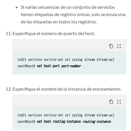
Si varias secuencias de un conjunto de servicios
tienen etiquetas de registro únicas, solo se envía una
de las etiquetas en todos los registros.
Especifique el número de puerto del host.
content_copy
zoom_out_map
[edit services service-set ss1 syslog stream stream-aa]

user@host# 
set host port 
port-number
Especifique el nombre de la instancia de enrutamiento.
content_copy
zoom_out_map
[edit services service-set ss1 syslog stream stream-aa]

user@host# 
set host routing-instance 
routing-instance