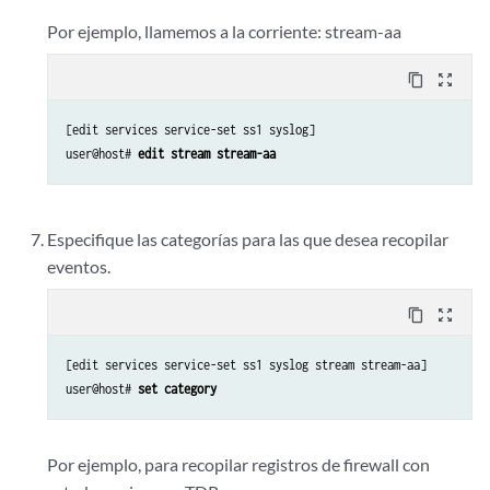
Por ejemplo, llamemos a la corriente: stream-aa
content_copy
zoom_out_map
[edit services service-set ss1 syslog]

user@host# 
edit stream stream-aa
Especifique las categorías para las que desea recopilar
eventos.
content_copy
zoom_out_map
[edit services service-set ss1 syslog stream stream-aa]

user@host# 
set category 
Por ejemplo, para recopilar registros de firewall con