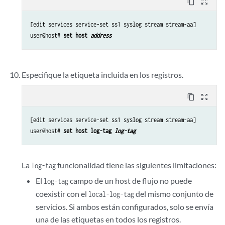
content_copy
zoom_out_map
[edit services service-set ss1 syslog stream stream-aa]

user@host# 
set host 
address
Especifique la etiqueta incluida en los registros.
content_copy
zoom_out_map
[edit services service-set ss1 syslog stream stream-aa]

user@host# 
set host log-tag 
log-tag
La
funcionalidad tiene las siguientes limitaciones:
log-tag
El
campo de un host de flujo no puede
log-tag
coexistir con el
del mismo conjunto de
local-log-tag
servicios. Si ambos están configurados, solo se envía
una de las etiquetas en todos los registros.