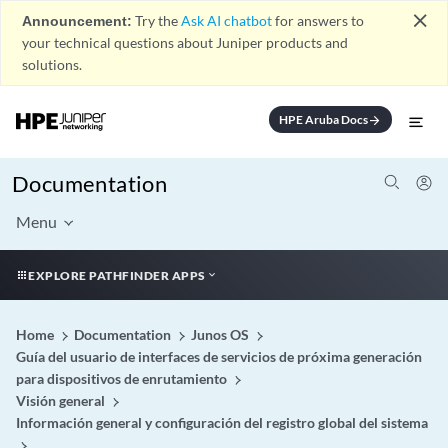
close
Announcement:
Try the
Ask AI chatbot
for answers to
your technical questions about Juniper products and
solutions.
HPE Aruba Docs
arrow_forward
Documentation
Menu
EXPLORE PATHFINDER APPS
Home
Documentation
Junos OS
Guía del usuario de interfaces de servicios de próxima generación
para dispositivos de enrutamiento
Visión general
Información general y configuración del registro global del sistema