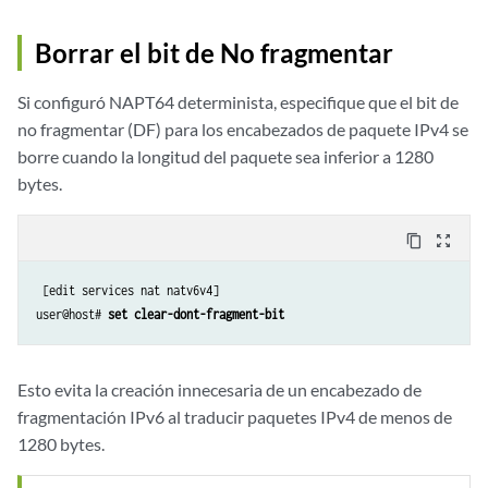
Borrar el bit de No fragmentar
Si configuró NAPT64 determinista, especifique que el bit de
no fragmentar (DF) para los encabezados de paquete IPv4 se
borre cuando la longitud del paquete sea inferior a 1280
bytes.
content_copy
zoom_out_map
 [edit services nat natv6v4]

user@host# 
set clear-dont-fragment-bit
Esto evita la creación innecesaria de un encabezado de
fragmentación IPv6 al traducir paquetes IPv4 de menos de
1280 bytes.