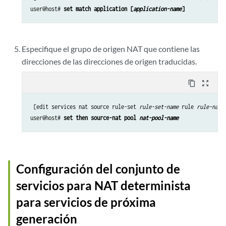
user@host# 
set match application [
application-name
]
Especifique el grupo de origen NAT que contiene las
direcciones de las direcciones de origen traducidas.
content_copy
zoom_out_map
 [edit services nat source rule-set 
rule-set-name
 rule 
rule-name
]
user@host# 
set then source-nat pool 
nat-pool-name
Configuración del conjunto de
servicios para NAT determinista
para servicios de próxima
generación