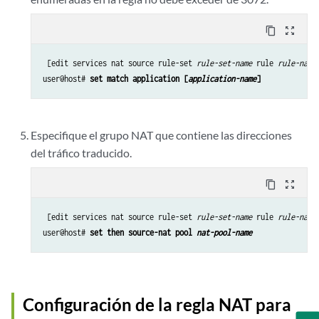
content_copy
zoom_out_map
 [edit services nat source rule-set 
rule-set-name
 rule 
rule-name
]
user@host# 
set match application [
application-name
]
Especifique el grupo NAT que contiene las direcciones
del tráfico traducido.
content_copy
zoom_out_map
 [edit services nat source rule-set 
rule-set-name
 rule 
rule-name
]
user@host# 
set then source-nat pool 
nat-pool-name
Configuración de la regla NAT para