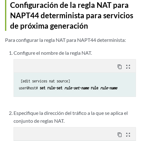
Configuración de la regla NAT para
NAPT44 determinista para servicios
de próxima generación
Para configurar la regla NAT para NAPT44 determinista:
Configure el nombre de la regla NAT.
content_copy
zoom_out_map
 [edit services nat source]

user@host# 
set rule-set 
rule-set-name
 rule 
rule-name
Especifique la dirección del tráfico a la que se aplica el
conjunto de reglas NAT.
content_copy
zoom_out_map