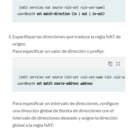
 [edit services nat source rule-set 
rule-set-name
]

user@host# 
set match-direction (in | out | in-out)
Especifique las direcciones que traduce la regla NAT de
origen.
Para especificar un valor de dirección o prefijo:
content_copy
zoom_out_map
 [edit services nat source rule-set 
rule-set-name
 rule 
rule-name
]
user@host# 
set match source-address 
address
Para especificar un intervalo de direcciones, configure
una dirección global de libreta de direcciones con el
intervalo de direcciones deseado y asigne la dirección
global a la regla NAT: