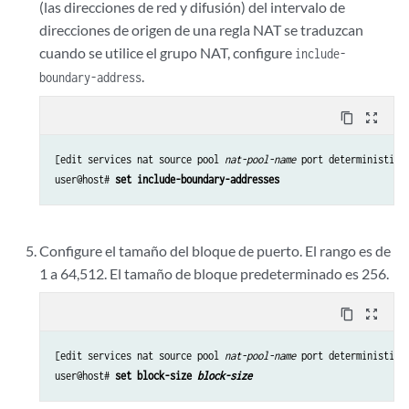
(las direcciones de red y difusión) del intervalo de
direcciones de origen de una regla NAT se traduzcan
cuando se utilice el grupo NAT, configure
include-
.
boundary-address
content_copy
zoom_out_map
[edit services nat source pool 
nat-pool-name
 port deterministic]

user@host# 
set include-boundary-addresses
Configure el tamaño del bloque de puerto. El rango es de
1 a 64,512. El tamaño de bloque predeterminado es 256.
content_copy
zoom_out_map
[edit services nat source pool 
nat-pool-name
 port deterministic]

user@host# 
set block-size 
block-size