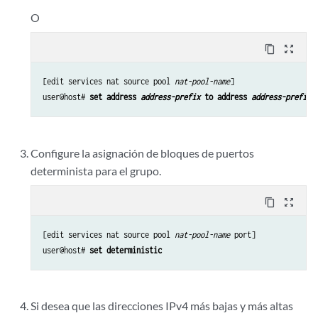
O
content_copy
zoom_out_map
[edit services nat source pool 
nat-pool-name
]

user@host# 
set address 
address-prefix
 to address 
address-prefix
Configure la asignación de bloques de puertos
determinista para el grupo.
content_copy
zoom_out_map
[edit services nat source pool 
nat-pool-name
 port]

user@host# 
set deterministic
Si desea que las direcciones IPv4 más bajas y más altas