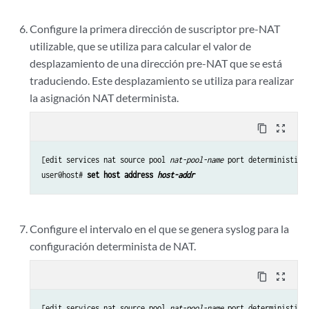
Configure la primera dirección de suscriptor pre-NAT
utilizable, que se utiliza para calcular el valor de
desplazamiento de una dirección pre-NAT que se está
traduciendo. Este desplazamiento se utiliza para realizar
la asignación NAT determinista.
content_copy
zoom_out_map
[edit services nat source pool 
nat-pool-name
 port deterministic]

user@host# 
set host address 
host-addr
Configure el intervalo en el que se genera syslog para la
configuración determinista de NAT.
content_copy
zoom_out_map
[edit services nat source pool 
nat-pool-name
 port deterministic]
