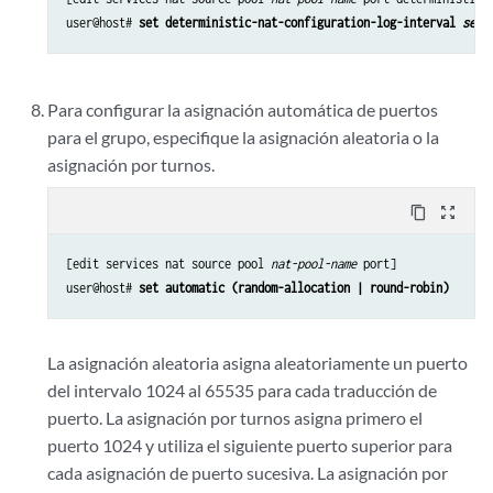
user@host# 
set deterministic-nat-configuration-log-interval 
seco
Para configurar la asignación automática de puertos
para el grupo, especifique la asignación aleatoria o la
asignación por turnos.
content_copy
zoom_out_map
[edit services nat source pool 
nat-pool-name
 port]

user@host# 
set automatic (random-allocation | round-robin)
La asignación aleatoria asigna aleatoriamente un puerto
del intervalo 1024 al 65535 para cada traducción de
puerto. La asignación por turnos asigna primero el
puerto 1024 y utiliza el siguiente puerto superior para
cada asignación de puerto sucesiva. La asignación por