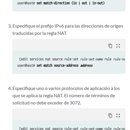
user@host# 
set match-direction (in | out | in-out)
Especifique el prefijo IPv6 para las direcciones de origen
traducidas por la regla NAT.
content_copy
zoom_out_map
 [edit services nat source rule-set 
rule-set-name
 rule 
rule-name
]
user@host# 
set match source-address 
address
Especifique uno o varios protocolos de aplicación a los
que se aplica la regla NAT. El número de términos de
solicitud no debe exceder de 3072.
content_copy
zoom_out_map
 [edit services nat source rule-set 
rule-set-name
 rule 
rule-name
]