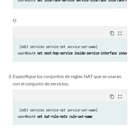
user@host# 
set interface-service service-interface 
interface-nam
O
content_copy
zoom_out_map
 [edit services service-set 
service-set-name
]

user@host# 
set next-hop-service inside-service-interface 
interfa
Especifique los conjuntos de reglas NAT que se usarán
con el conjunto de servicios.
content_copy
zoom_out_map
 [edit services service-set 
service-set-name
]

user@host# 
set nat-rule-sets 
rule-set-name