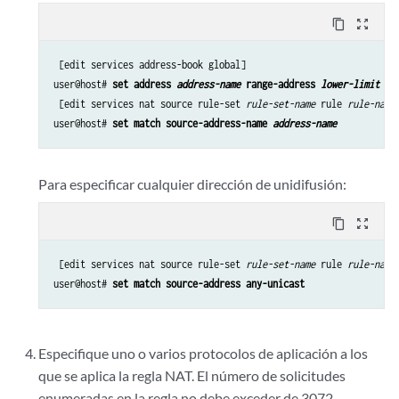
content_copy
zoom_out_map
 [edit services address-book global]

user@host# 
set address 
address-name
 range-address 
lower-limit
 to
 [edit services nat source rule-set 
rule-set-name
 rule 
rule-name
]
user@host# 
set match source-address-name 
address-name
Para especificar cualquier dirección de unidifusión:
content_copy
zoom_out_map
 [edit services nat source rule-set 
rule-set-name
 rule 
rule-name
]
user@host# 
set match source-address any-unicast
Especifique uno o varios protocolos de aplicación a los
que se aplica la regla NAT. El número de solicitudes
enumeradas en la regla no debe exceder de 3072.