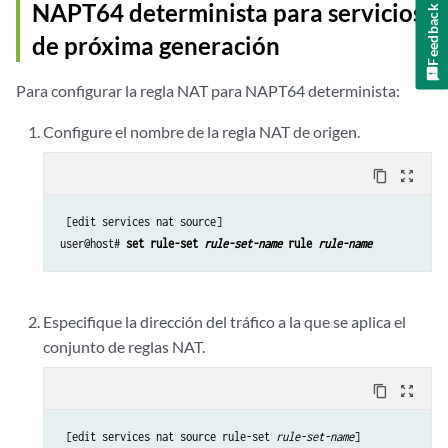
NAPT64 determinista para servicios
Feedback
de próxima generación
Para configurar la regla NAT para NAPT64 determinista:
Configure el nombre de la regla NAT de origen.
content_copy
zoom_out_map
 [edit services nat source]

user@host# 
set rule-set 
rule-set-name
 rule 
rule-name
Especifique la dirección del tráfico a la que se aplica el
conjunto de reglas NAT.
content_copy
zoom_out_map
 [edit services nat source rule-set 
rule-set-name
]
