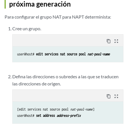
próxima generación
Para configurar el grupo NAT para NAPT determinista:
Cree un grupo.
content_copy
zoom_out_map
user@host# 
edit services nat source pool 
nat-pool-name
Defina las direcciones o subredes a las que se traducen
las direcciones de origen.
content_copy
zoom_out_map
[edit services nat source pool 
nat-pool-name
]

user@host# 
set address 
address-prefix