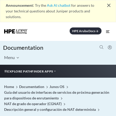
close
Announcement:
Try the
Ask AI chatbot
for answers to
your technical questions about Juniper products and
solutions.
HPE Aruba Docs
arrow_forward
Documentation
Menu
EXPLORE PATHFINDER APPS
Home
Documentation
Junos OS
Guía del usuario de interfaces de servicios de próxima generación
para dispositivos de enrutamiento
NAT de grado de operador (CGNAT)
Descripción general y configuración de NAT determinista