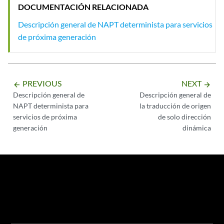
DOCUMENTACIÓN RELACIONADA
Descripción general de NAPT determinista para servicios
de próxima generación
PREVIOUS
NEXT
arrow_backward
arrow_forward
Descripción general de
Descripción general de
NAPT determinista para
la traducción de origen
servicios de próxima
de solo dirección
generación
dinámica