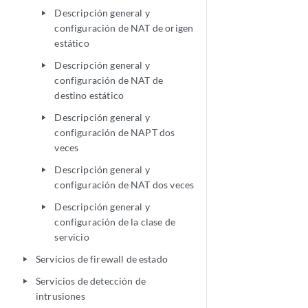
Descripción general y
play_arrow
configuración de NAT de origen
estático
Descripción general y
play_arrow
configuración de NAT de
destino estático
Descripción general y
play_arrow
configuración de NAPT dos
veces
Descripción general y
play_arrow
configuración de NAT dos veces
Descripción general y
play_arrow
configuración de la clase de
servicio
Servicios de firewall de estado
play_arrow
Servicios de detección de
play_arrow
intrusiones