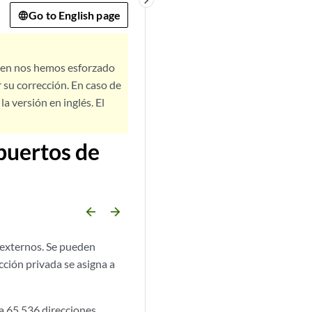
keyboard_arrow_right
Go to English page
bien nos hemos esforzado
 su corrección. En caso de
a versión en inglés. El
 puertos de
arrow_backward
arrow_forward
 externos. Se pueden
cción privada se asigna a
a 65.536 direcciones