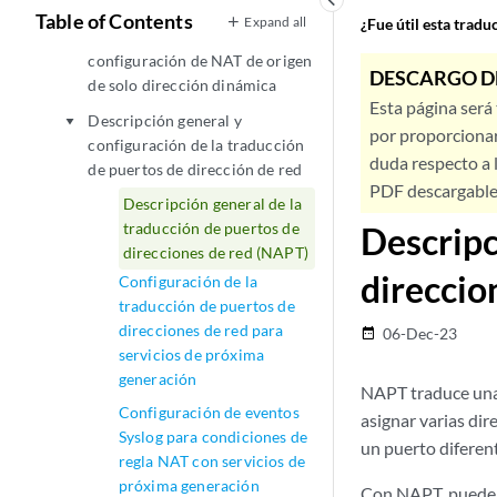
keyboard_arrow_left
determinista
Table of Contents
Expand all
¿Fue útil esta trad
Descripción general y
play_arrow
configuración de NAT de origen
DESCARGO D
de solo dirección dinámica
Esta página será
Descripción general y
play_arrow
por proporcionar
configuración de la traducción
duda respecto a l
de puertos de dirección de red
PDF descargable 
Descripción general de la
traducción de puertos de
Descripc
direcciones de red (NAPT)
direccio
Configuración de la
traducción de puertos de
direcciones de red para
06-Dec-23
date_range
servicios de próxima
generación
NAPT traduce una 
Configuración de eventos
asignar varias dir
Syslog para condiciones de
un puerto diferent
regla NAT con servicios de
próxima generación
Con NAPT, puede c