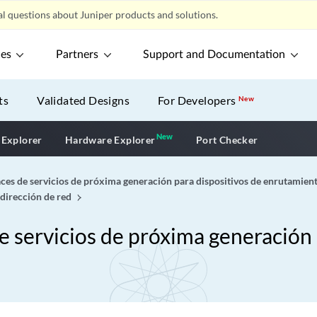
l questions about Juniper products and solutions.
ces
Partners
Support and Documentation
ts
Validated Designs
For Developers
New
New
New application
 Explorer
Hardware Explorer
Port Checker
aces de servicios de próxima generación para dispositivos de enrutamien
 dirección de red
de servicios de próxima generación 