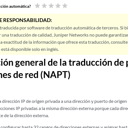
star
star
star
star
star
ucción automática?
E RESPONSABILIDAD:
 traducida por software de traducción automática de terceros. Si 
 una traducción de calidad, Juniper Networks no puede garantizar
a exactitud de la información que ofrece esta traducción, consulte l
está disponible solo en inglés.
ión general de la traducción de
nes de red (NAPT)
dirección IP de origen privada a una dirección y puerto de origen
ecciones IP privadas a la misma dirección externa porque cada dire
e de la dirección externa.
onfigurar hasta 32 rangos de direcciones externas y asignar hast