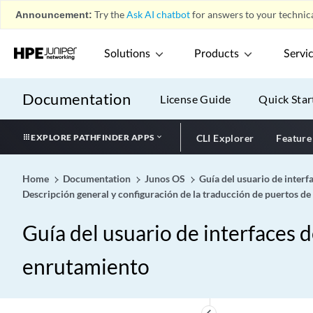
Announcement:
Try the
Ask AI chatbot
for answers to your technica
Solutions
Products
Servi
Documentation
License Guide
Quick Star
EXPLORE PATHFINDER APPS
CLI Explorer
Feature
Home
Documentation
Junos OS
Guía del usuario de interf
Descripción general y configuración de la traducción de puertos de
Guía del usuario de interfaces 
Visión general
play_arrow
enrutamiento
NAT de grado de operador (CGNAT)
play_arrow
Descripción general y
play_arrow
configuración de NAT