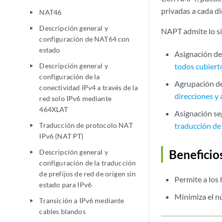
privadas a cada di
NAT46
play_arrow
Descripción general y
play_arrow
NAPT admite lo si
configuración de NAT64 con
estado
Asignación de
Descripción general y
todos cubiert
play_arrow
configuración de la
Agrupación de
conectividad IPv4 a través de la
direcciones y
red solo IPv6 mediante
464XLAT
Asignación se
Traducción de protocolo NAT
traducción de
play_arrow
IPv6 (NAT PT)
Beneficio
Descripción general y
play_arrow
configuración de la traducción
de prefijos de red de origen sin
Permite a los 
estado para IPv6
Minimiza el n
Transición a IPv6 mediante
play_arrow
cables blandos