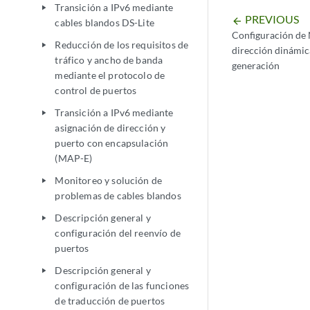
Transición a IPv6 mediante
play_arrow
PREVIOUS
arrow_backward
cables blandos DS-Lite
Configuración de 
Reducción de los requisitos de
play_arrow
dirección dinámic
tráfico y ancho de banda
generación
mediante el protocolo de
control de puertos
Transición a IPv6 mediante
play_arrow
asignación de dirección y
puerto con encapsulación
(MAP-E)
Monitoreo y solución de
play_arrow
problemas de cables blandos
Descripción general y
play_arrow
configuración del reenvío de
puertos
Descripción general y
play_arrow
configuración de las funciones
de traducción de puertos