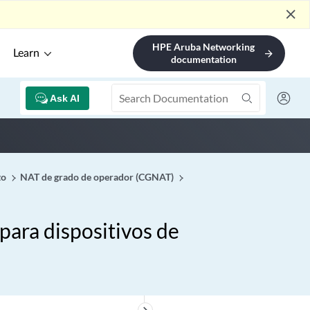
close
HPE Aruba Networking
Learn
arrow_forward
documentation
Ask AI
to
NAT de grado de operador (CGNAT)
para dispositivos de