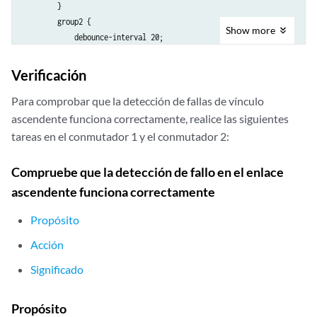
        }

        group2 {

Show
more
            debounce-interval 20;

                link-to-monitor {

                xe-0/0/0;

Verificación
            }

            link-to-disable {

Para comprobar que la detección de fallas de vínculo
                xe-0/0/1;

ascendente funciona correctamente, realice las siguientes
            }

tareas en el conmutador 1 y el conmutador 2:
        }

    }

Compruebe que la detección de fallo en el enlace
ascendente funciona correctamente
Propósito
Acción
Significado
Propósito