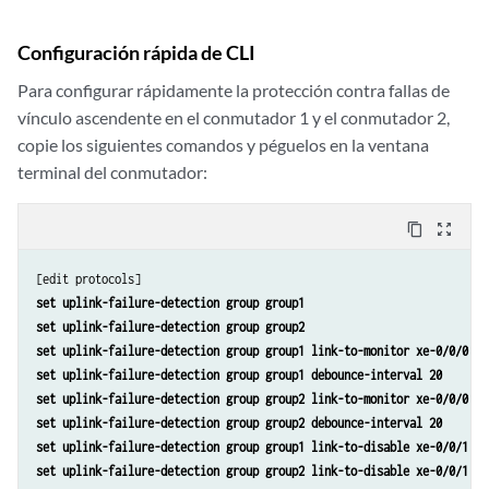
Configuración rápida de CLI
Para configurar rápidamente la protección contra fallas de
vínculo ascendente en el conmutador 1 y el conmutador 2,
copie los siguientes comandos y péguelos en la ventana
terminal del conmutador:
content_copy
zoom_out_map
set uplink-failure-detection group group1
set uplink-failure-detection group group2
set uplink-failure-detection group group1 link-to-monitor xe-0/0/0
set uplink-failure-detection group group1 debounce-interval 20
set uplink-failure-detection group group2 link-to-monitor xe-0/0/0
set uplink-failure-detection group group2 debounce-interval 20
set uplink-failure-detection group group1 link-to-disable xe-0/0/1
set uplink-failure-detection group group2 link-to-disable xe-0/0/1