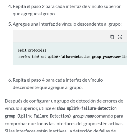
Repita el paso 2 para cada interfaz de vínculo superior
que agregue al grupo.
Agregue una interfaz de vínculo descendente al grupo:
content_copy
zoom_out_map
[edit protocols]

user@switch# 
set uplink-failure-detection group 
group-name
 link-
Repita el paso 4 para cada interfaz de vínculo
descendente que agregue al grupo.
Después de configurar un grupo de detección de errores de
vínculo superior, utilice el
show uplink-failure-detection
comando para
group (Uplink Failure Detection)
group-name
comprobar que todas las interfaces del grupo estén activas.
Si las interfaces están inactivas, la detección de fallas de