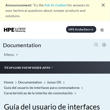
close
Announcement:
Try the
Ask AI chatbot
for answers to
your technical questions about Juniper products and
solutions.
HPE Aruba Docs
arrow_forward
Documentation
Menu
EXPLORE PATHFINDER APPS
Home
Documentation
Junos OS
Guía del usuario de interfaces para conmutadores
Características de la interfaz de conmutación
Guía del usuario de interfaces