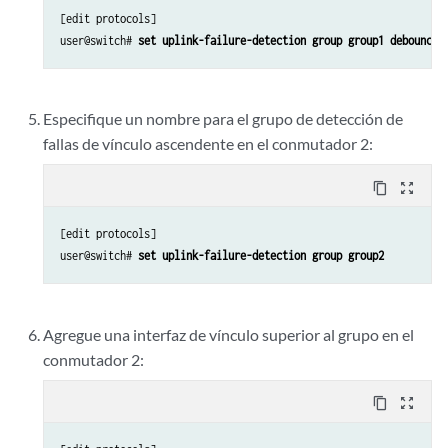
[edit protocols]

user@switch# 
set uplink-failure-detection group group1 debounce-
Especifique un nombre para el grupo de detección de
fallas de vínculo ascendente en el conmutador 2:
content_copy
zoom_out_map
[edit protocols]

user@switch# 
set uplink-failure-detection group group2
Agregue una interfaz de vínculo superior al grupo en el
conmutador 2:
content_copy
zoom_out_map