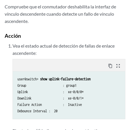
Compruebe que el conmutador deshabilita la interfaz de
vínculo descendente cuando detecte un fallo de vínculo
ascendente.
Acción
Vea el estado actual de detección de fallas de enlace
ascendente:
content_copy
zoom_out_map
user@switch> 
show uplink-failure-detection
Group                     : group1

Uplink                    :  xe-0/0/0*

Downlink                  :  xe-0/0/1*

Failure Action            :  Inactive

Debounce Interval :  20