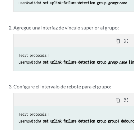
user@switch# 
set uplink-failure-detection group 
group-name
Agregue una interfaz de vínculo superior al grupo:
content_copy
zoom_out_map
[edit protocols]

user@switch# 
set uplink-failure-detection group 
group-name
 link-
Configure el intervalo de rebote para el grupo:
content_copy
zoom_out_map
[edit protocols]

user@switch# 
set uplink-failure-detection group group1 debounce-