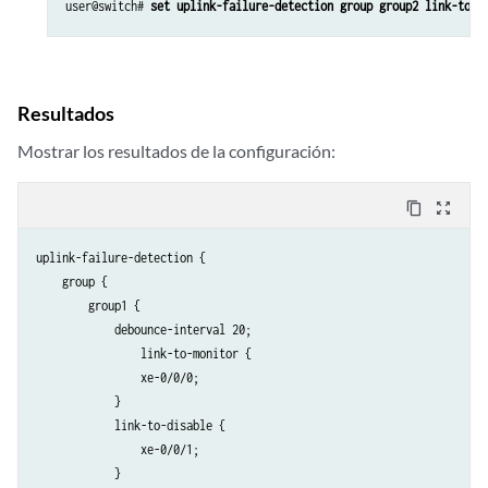
user@switch# 
set uplink-failure-detection group group2 link-to-d
Resultados
Mostrar los resultados de la configuración:
content_copy
zoom_out_map
uplink-failure-detection {

    group {

        group1 {

            debounce-interval 20;

                link-to-monitor {

                xe-0/0/0;

            }

            link-to-disable {

                xe-0/0/1;

            }
