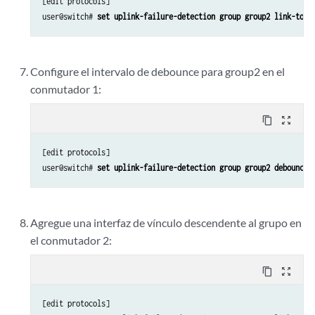
[edit protocols]

user@switch# 
set uplink-failure-detection group group2 link-to-m
Configure el intervalo de debounce para group2 en el
conmutador 1:
content_copy
zoom_out_map
[edit protocols]

user@switch# 
set uplink-failure-detection group group2 debounce-
Agregue una interfaz de vínculo descendente al grupo en
el conmutador 2:
content_copy
zoom_out_map
[edit protocols]
