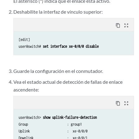
El asterisco (*) indica que el enlace está activo.
Deshabilite la interfaz de vínculo superior:
content_copy
zoom_out_map
[edit]

user@switch# 
set interface xe-0/0/0 disable
Guarde la configuración en el conmutador.
Vea el estado actual de detección de fallas de enlace
ascendente:
content_copy
zoom_out_map
user@switch> 
show uplink-failure-detection
Group                     : group1

Uplink                    :  xe-0/0/0

Downlink                  :  xe-0/0/1
