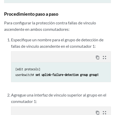
Procedimiento paso a paso
Para configurar la protección contra fallas de vínculo
ascendente en ambos conmutadores:
Especifique un nombre para el grupo de detección de
fallas de vínculo ascendente en el conmutador 1:
content_copy
zoom_out_map
[edit protocols]

user@switch# 
set uplink-failure-detection group group1
Agregue una interfaz de vínculo superior al grupo en el
conmutador 1:
content_copy
zoom_out_map