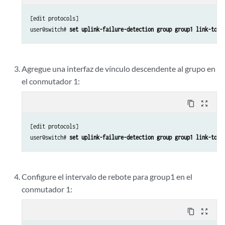
[edit protocols]

user@switch# 
set uplink-failure-detection group group1 link-to-m
Agregue una interfaz de vínculo descendente al grupo en
el conmutador 1:
content_copy
zoom_out_map
[edit protocols]

user@switch# 
set uplink-failure-detection group group1 link-to-d
Configure el intervalo de rebote para group1 en el
conmutador 1:
content_copy
zoom_out_map