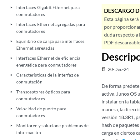
Interfaces Gigabit Ethernet para
play_arrow
DESCARGO D
conmutadores
Esta página será
Interfaces Ethernet agregadas para
play_arrow
por proporcionar
conmutadores
duda respecto a l
Equilibrio de carga para interfaces
play_arrow
PDF descargable 
Ethernet agregadas
Descripc
Interfaces Ethernet de eficiencia
play_arrow
energética para conmutadores
20-Dec-24
date_range
Características de la interfaz de
play_arrow
conmutación
De forma predeter
Transceptores ópticos para
play_arrow
activa, Junos OS u
conmutadores
instalar en la tab
Velocidad de puerto para
manera, la direcci
play_arrow
conmutadores
versión 18.3R1, p
hash de paquetes 
Monitoree y solucione problemas de
play_arrow
información
carga en ciertos c