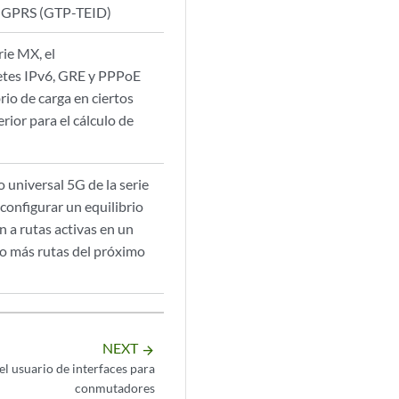
el GPRS (GTP-TEID)
rie MX, el
etes IPv6, GRE y PPPoE
rio de carga en ciertos
rior para el cálculo de
 universal 5G de la serie
onfigurar un equilibrio
n a rutas activas en un
 o más rutas del próximo
NEXT
arrow_forward
el usuario de interfaces para
conmutadores