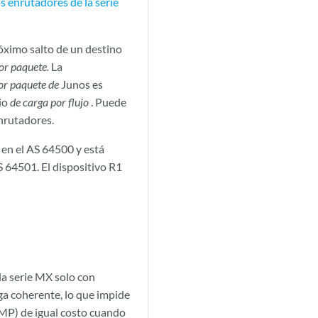
os enrutadores de la serie
róximo salto de un destino
or paquete.
La
or paquete de
Junos es
io
de carga por flujo
. Puede
enrutadores.
 en el AS 64500 y está
S 64501. El dispositivo R1
la serie MX solo con
a coherente, lo que impide
CMP) de igual costo cuando