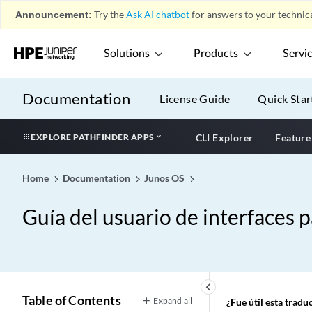
Announcement:
Try the
Ask AI chatbot
for answers to your technica
Solutions
Products
Servi
Documentation
License Guide
Quick Star
EXPLORE PATHFINDER APPS
CLI Explorer
Feature
Home
Documentation
Junos OS
Guía del usuario de interfaces
keyboard_arrow_left
Table of Contents
Expand all
¿Fue útil esta trad