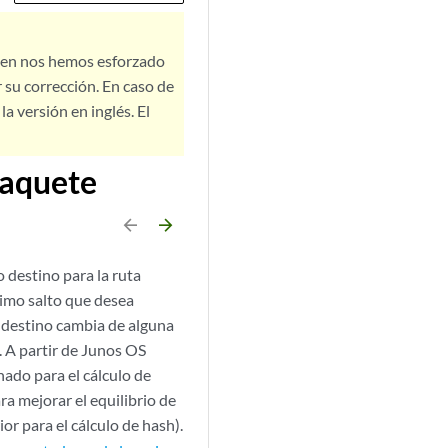
bien nos hemos esforzado
 su corrección. En caso de
a versión en inglés. El
paquete
arrow_backward
arrow_forward
 destino para la ruta
ximo salto que desea
n destino cambia de alguna
. A partir de Junos OS
ado para el cálculo de
a mejorar el equilibrio de
or para el cálculo de hash).