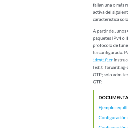
fallan una o más r
activa del siguien
característica sol
A partir de Junos
paquetes IPv4 o I
protocolo de túne
ha configurado. P
instrucc
identifier
[edit forwarding-
GTP; solo admiten
GTP.
DOCUMENTA
Ejemplo: equili
Configuración 
Configuración 