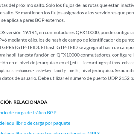
utas del próximo salto. Solo los flujos de las rutas que están inactiv
te salto. Se mantienen los flujos asignados a los servidores que pe
o se aplica a pares BGP externos.
 OS versión 19.1R1, en conmutadores QFX10000, puede configurar e
Pv6 mediante cálculos de hash de campo de identificador de punto
l GPRS (GTP-TEID). El hash GTP-TEID se agrega al hash de campos
ara habilitar esta función en QFX10000 conmutadores, configure l
ión en el nivel de jerarquía o en el
[edit forwarding-options enhan
nivel jerárquico. Se admite
options enhanced-hash-key family inet6]
 datos de usuario. Debe utilizar el número de puerto UDP 2152 p
CIÓN RELACIONADA
brio de carga de tráfico BGP
del equilibrio de carga por paquete
del equilibrio de carga basado en etiquetas MPLS