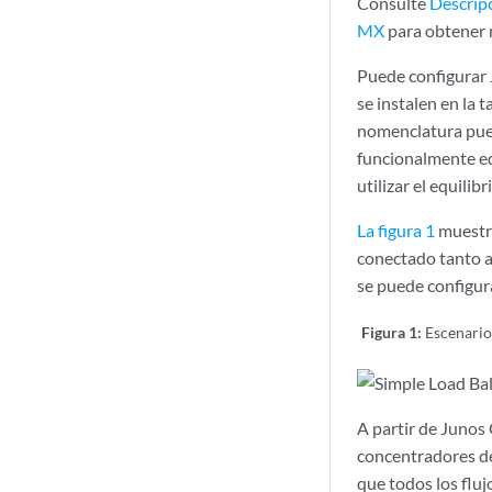
Consulte
Descripc
MX
para obtener 
Puede configurar J
se instalen en la t
nomenclatura puede
funcionalmente eq
utilizar el equilib
La figura 1
muestra
conectado tanto al
se puede configura
Figura 1:
Escenario
A partir de Junos
concentradores de
que todos los flu