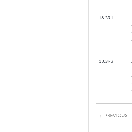
18.3R1
13.3R3
PREVIOUS
arrow_backward