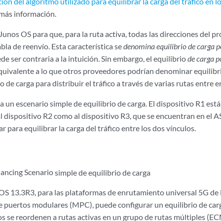
ión del algoritmo utilizado para equilibrar la carga del tráfico en l
más información.
unos OS para que, para la ruta activa, todas las direcciones del p
abla de reenvío. Esta característica se
denomina equilibrio de carga p
 ser contraria a la intuición. Sin embargo, el equilibrio
de carga p
uivalente a lo que otros proveedores podrían denominar equilibr
rio de carga para distribuir el tráfico a través de varias rutas entre 
 un escenario simple de equilibrio de carga. El dispositivo R1 está
 dispositivo R2 como al dispositivo R3, que se encuentran en el A
r para equilibrar la carga del tráfico entre los dos vínculos.
simple de equilibrio de carga
 OS 13.3R3, para las plataformas de enrutamiento universal 5G de 
 puertos modulares (MPC), puede configurar un equilibrio de carg
jos se reordenen a rutas activas en un grupo de rutas múltiples (E