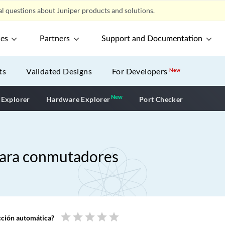
l questions about Juniper products and solutions.
ces
Partners
Support and Documentation
ts
Validated Designs
For Developers
New
New
New application
 Explorer
Hardware Explorer
Port Checker
 para conmutadores
star
star
star
star
star
ucción automática?