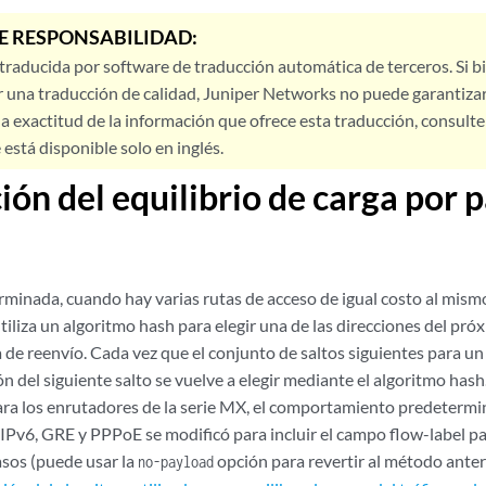
E RESPONSABILIDAD:
 traducida por software de traducción automática de terceros. Si 
 una traducción de calidad, Juniper Networks no puede garantizar
a exactitud de la información que ofrece esta traducción, consulte l
está disponible solo en inglés.
ión del equilibrio de carga por 
minada, cuando hay varias rutas de acceso de igual costo al mismo
tiliza un algoritmo hash para elegir una de las direcciones del pró
la de reenvío. Cada vez que el conjunto de saltos siguientes para u
ón del siguiente salto se vuelve a elegir mediante el algoritmo hash
ara los enrutadores de la serie MX, el comportamiento predetermin
IPv6, GRE y PPPoE se modificó para incluir el campo flow-label par
asos (puede usar la
opción para revertir al método anteri
no-payload