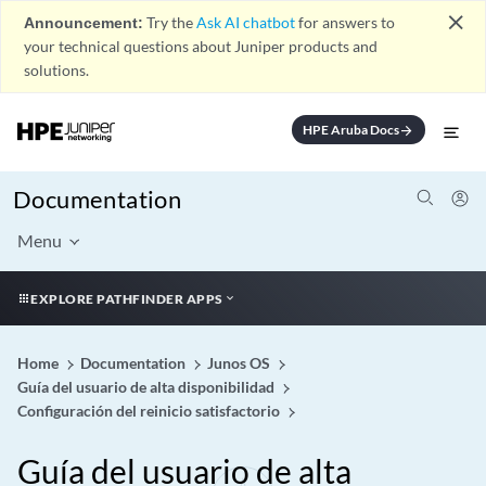
close
Announcement:
Try the
Ask AI chatbot
for answers to
your technical questions about Juniper products and
solutions.
HPE Aruba Docs
arrow_forward
Documentation
Menu
EXPLORE PATHFINDER APPS
Home
Documentation
Junos OS
Guía del usuario de alta disponibilidad
Configuración del reinicio satisfactorio
Guía del usuario de alta