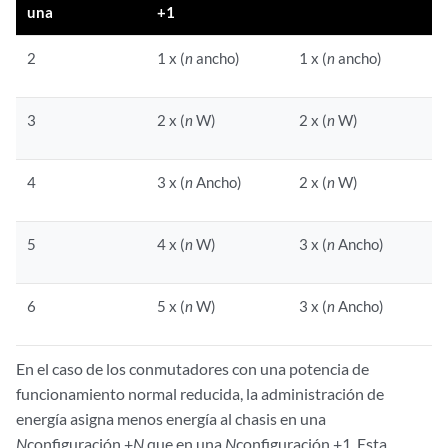
una
+1
2
1 x (
n
ancho)
1 x (
n
ancho)
3
2 x (
n
W)
2 x (
n
W)
4
3 x (
n
Ancho)
2 x (
n
W)
5
4 x (
n
W)
3 x (
n
Ancho)
6
5 x (
n
W)
3 x (
n
Ancho)
En el caso de los conmutadores con una potencia de
funcionamiento normal reducida, la administración de
energía asigna menos energía al chasis en una
N
configuración +
N
que en una
N
configuración +1. Esta