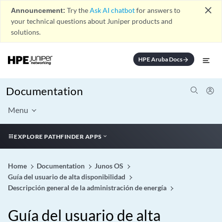
close
Announcement:
Try the
Ask AI chatbot
for answers to
your technical questions about Juniper products and
solutions.
HPE Aruba Docs
arrow_forward
Documentation
Menu
EXPLORE PATHFINDER APPS
Home
Documentation
Junos OS
Guía del usuario de alta disponibilidad
Descripción general de la administración de energía
Guía del usuario de alta