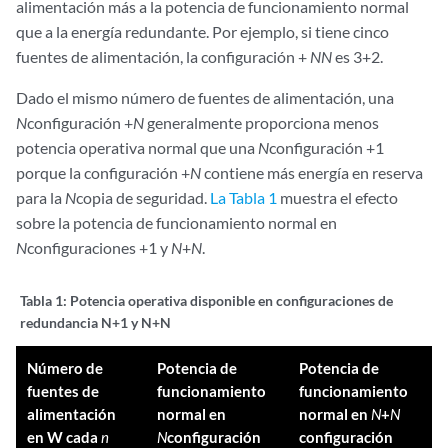
alimentación más a la potencia de funcionamiento normal
que a la energía redundante. Por ejemplo, si tiene cinco
fuentes de alimentación, la configuración +
N
N
es 3+2.
Dado el mismo número de fuentes de alimentación, una
N
configuración +
N
generalmente proporciona menos
potencia operativa normal que una
N
configuración +1
porque la configuración +
N
contiene más energía en reserva
para la
N
copia de seguridad.
La Tabla 1
muestra el efecto
sobre la potencia de funcionamiento normal en
N
configuraciones +1 y
N
+
N
.
Tabla 1:
Potencia operativa disponible en configuraciones de
redundancia N+1 y N+N
Número de
Potencia de
Potencia de
fuentes de
funcionamiento
funcionamiento
alimentación
normal en
normal en
N
+
N
en W cada
n
N
configuración
configuración