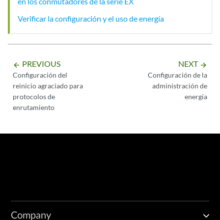
en los conmutadores de la serie EX
Verificar la configuración y el uso de energía
PREVIOUS
NEXT
arrow_backward
arrow_forward
Configuración del
Configuración de la
reinicio agraciado para
administración de
protocolos de
energía
enrutamiento
Company