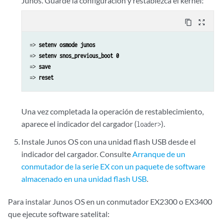
Junos. Guarde la configuración y restablezca el kernel:
content_copy
zoom_out_map
=> 
setenv osmode junos
=> 
setenv snos_previous_boot 0
=> 
save
=> 
reset
Una vez completada la operación de restablecimiento,
aparece el indicador del cargador (
).
loader>
Instale Junos OS con una unidad flash USB desde el
indicador del cargador. Consulte
Arranque de un
conmutador de la serie EX con un paquete de software
almacenado en una unidad flash USB
.
Para instalar Junos OS en un conmutador EX2300 o EX3400
que ejecute software satelital: