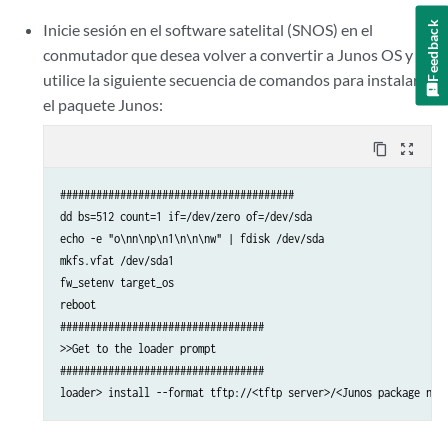
Feedback
Inicie sesión en el software satelital (SNOS) en el
conmutador que desea volver a convertir a Junos OS y
utilice la siguiente secuencia de comandos para instalar
el paquete Junos:
content_copy
zoom_out_map
#######################################

dd bs=512 count=1 if=/dev/zero of=/dev/sda

echo -e "o\nn\np\n1\n\n\nw" | fdisk /dev/sda

mkfs.vfat /dev/sda1

fw_setenv target_os 

reboot

##################################

>>Get to the loader prompt

##################################

loader> install --format tftp://<tftp server>/<Junos package nam