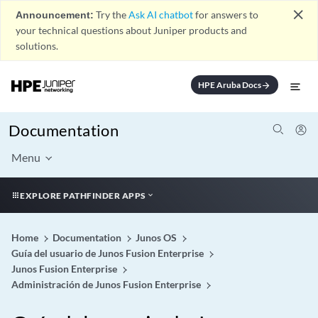
close
Announcement:
Try the
Ask AI chatbot
for answers to
your technical questions about Juniper products and
solutions.
HPE Aruba Docs
arrow_forward
Documentation
Menu
EXPLORE PATHFINDER APPS
Home
Documentation
Junos OS
Guía del usuario de Junos Fusion Enterprise
Junos Fusion Enterprise
Administración de Junos Fusion Enterprise