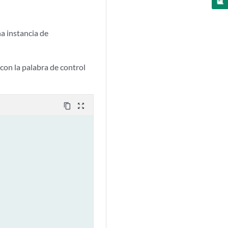
a instancia de
con la palabra de control
content_copy
zoom_out_map