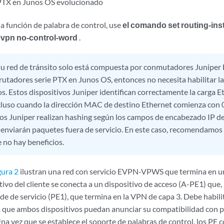
PTX en Junos OS evolucionado
la función de palabra de control, use
el comando set routing-in
evpn no-control-word
.
 su red de tránsito solo está compuesta por conmutadores Juniper
rutadores serie PTX en Junos OS, entonces no necesita habilitar la
os. Estos dispositivos Juniper identifican correctamente la carga 
cluso cuando la dirección MAC de destino Ethernet comienza con 
vos Juniper realizan hashing según los campos de encabezado IP de
 enviarán paquetes fuera de servicio. En este caso, recomendamos 
 no hay beneficios.
gura 2
ilustran una red con servicio EVPN-VPWS que termina en un
sitivo del cliente se conecta a un dispositivo de acceso (A-PE1) que, 
de de servicio (PE1), que termina en la VPN de capa 3. Debe habilit
 que ambos dispositivos puedan anunciar su compatibilidad con pa
na vez que se establece el soporte de palabras de control, los PE 