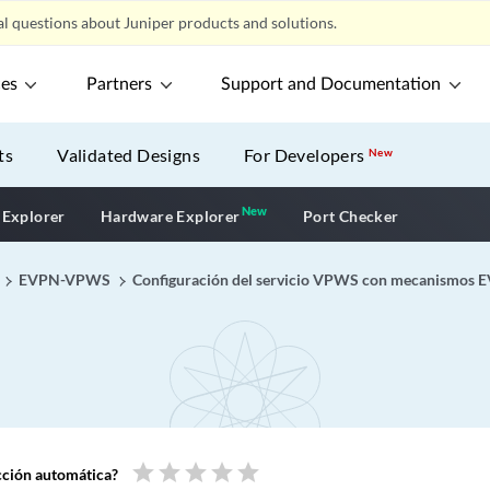
l questions about Juniper products and solutions.
ces
Partners
Support and Documentation
ts
Validated Designs
For Developers
New
New
New application
 Explorer
Hardware Explorer
Port Checker
EVPN-VPWS
Configuración del servicio VPWS con mecanismos 
star
star
star
star
star
ucción automática?