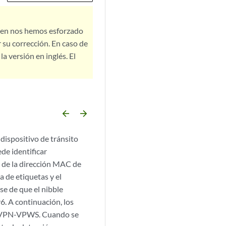
bien nos hemos esforzado
 su corrección. En caso de
a versión en inglés. El
arrow_backward
arrow_forward
dispositivo de tránsito
de identificar
 de la dirección MAC de
a de etiquetas y el
e de que el nibble
6. A continuación, los
io EVPN-VPWS. Cuando se