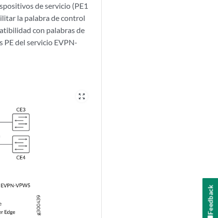
spositivos de servicio (PE1
litar la palabra de control
tibilidad con palabras de
os PE del servicio EVPN-
zoom_out_map
Feedback