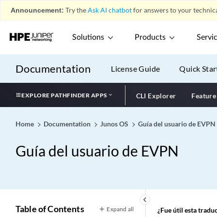
Announcement:
Try the
Ask AI chatbot
for answers to your technica
Solutions
Products
Servi
Documentation
License Guide
Quick Star
EXPLORE PATHFINDER APPS
CLI Explorer
Feature
Home
Documentation
Junos OS
Guía del usuario de EVPN
Guía del usuario de EVPN
keyboard_arrow_left
Table of Contents
Expand all
¿Fue útil esta trad