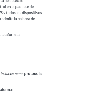
uta de detección
trol en el paquete de
S y todos los dispositivos
o admite la palabra de
 plataformas:
g-instance-name
protocols
taformas: