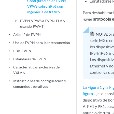
Configuración de EVPN-
Enrutadores 
VPWS sobre SRv6 con
ingeniería de tráfico
Para deshabilitar 
name
protocols 
EVPN-VPWS a EVPN-ELAN
play_arrow
usando PWHT
NOTA:
Si
Árbol E de EVPN
play_arrow
serie MX o en
Uso de EVPN para la interconexión
play_arrow
los dispositiv
PBB-EVPN
play_arrow
IPv4/IPv6, in
Estándares de EVPN
Los dispositi
play_arrow
Ethernet y no
Características exclusivas de
play_arrow
control ya que
VXLAN
Instrucciones de configuración y
play_arrow
comandos operativos
La Figura 1
y
la Fi
figura 1
, el dispo
dispositivo de bor
A-PE1 y PE1, para
anuncio de ruta. U