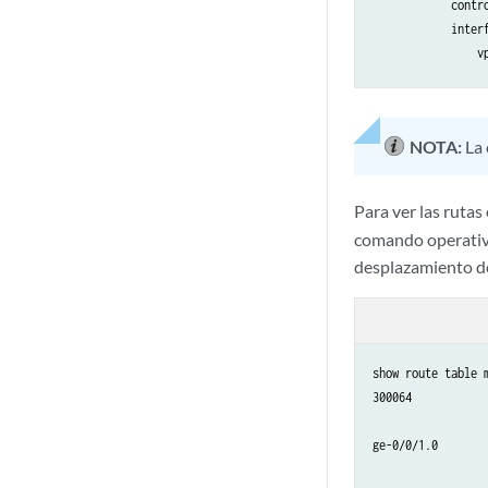
            contro
            interf
                vp
                  
                  
                }

NOTA:
La 
            }

            interf
                no
Para ver las rutas 
                vp
comando operativo
                  
desplazamiento de
                  
                }

            }

        }

show route table m
    }

300064           
                 
ge-0/0/1.0       
                 