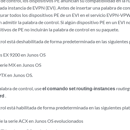
a de control, los dispositivos PE anuncian su compatibilidad en la r
ada instancia de EVPN (EVI). Antes de insertar una palabra de con
gurar todos los dispositivos PE de un EVI en el servicio EVPN-VPW
 admitir la palabra de control. Si algún dispositivo PE en un EVI n
sitivos de PE no incluirán la palabra de control en su paquete.
trol está deshabilitada de forma predeterminada en las siguientes
 EX 9200 en Junos OS
serie MX en Junos OS
PTX en Junos OS.
palabra de control, use
el comando set routing-instances
routin
rd
.
trol está habilitada de forma predeterminada en las siguientes pla
e la serie ACX en Junos OS evolucionados