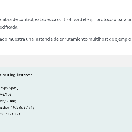
palabra de control, establezca
el
protocolo para un
control-word
evpn
cificada.
ltado muestra una instancia de enrutamiento multihost de ejemplo 
 routing-instances

evpn-vpws;

/0/1.0;

/0/3.100;

isher 10.255.0.1:1;

get:123:123;
