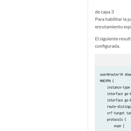
de capa 3
Para habilitar la 
enrutamiento espe
El siguiente resu
configurada.
user@router1# show
MHEVPN {

    instance-type 
    interface ge-0
    interface ge-0
    route-distingu
    vrf-target tar
    protocols {

        evpn {
