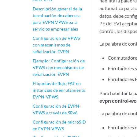
habilita la palabr
automática para c
Descripción general de la
terminación de cabecera
datos, debe confi
para EVPN VPWS para
PE del EVI aceptan
servicios empresariales
control, los dispo
Configuración de VPWS
La palabra de con
con mecanismos de
señalización EVPN
Conmutadores
Ejemplo: Configuración de
VPWS con mecanismos de
Enrutadores 
señalización EVPN
Enrutadores 
Etiquetas de flujo FAT en
instancias de enrutamiento
Para habilitar la 
EVPN-VPWS
evpn control-wo
Configuración de EVPN-
VPWS a través de SRv6
La palabra de con
Configuración de microSID
Enrutadores d
en EVPN-VPWS