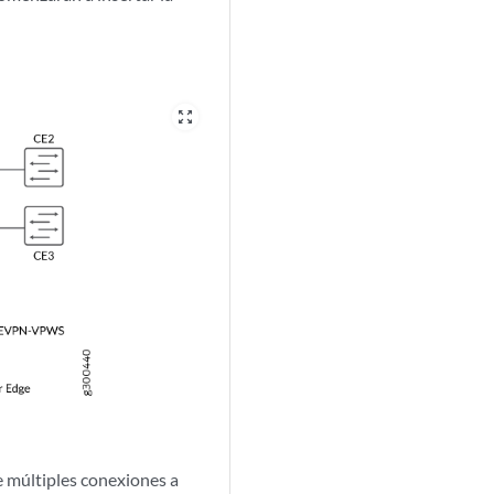
zoom_out_map
de múltiples conexiones a