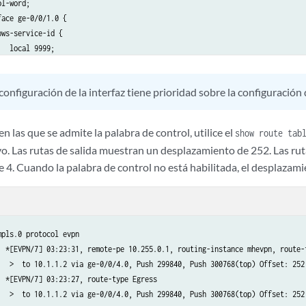
l-word; 

ace ge-0/0/1.0 {

ws-service-id {

  local 9999;

  remote 1111;

configuración de la interfaz tiene prioridad sobre la configuració
ace ge-0/0/3.100 {

-control-word; 

en las que se admite la palabra de control, utilice el
show route tab
ws-service-id {

. Las rutas de salida muestran un desplazamiento de 252. Las ru
  local 500;

 4. Cuando la palabra de control no está habilitada, el desplazam
  remote 200;

pls.0 protocol evpn

  *[EVPN/7] 03:23:31, remote-pe 10.255.0.1, routing-instance mhevpn, route-t
   >  to 10.1.1.2 via ge-0/0/4.0, Push 299840, Push 300768(top) Offset: 252

  *[EVPN/7] 03:23:27, route-type Egress

   >  to 10.1.1.2 via ge-0/0/4.0, Push 299840, Push 300768(top) Offset: 252
