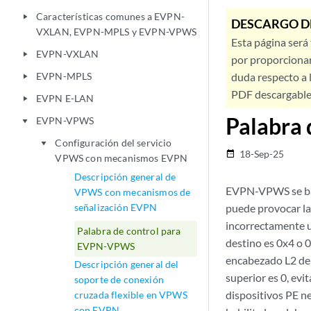
Características comunes a EVPN-
play_arrow
DESCARGO D
VXLAN, EVPN-MPLS y EVPN-VPWS
Esta página será
EVPN-VXLAN
play_arrow
por proporcionar
EVPN-MPLS
duda respecto a l
play_arrow
PDF descargable 
EVPN E-LAN
play_arrow
Palabra
EVPN-VPWS
play_arrow
Configuración del servicio
play_arrow
18-Sep-25
date_range
VPWS con mecanismos EVPN
Descripción general de
EVPN-VPWS se basa
VPWS con mecanismos de
señalización EVPN
puede provocar la 
incorrectamente u
Palabra de control para
destino es 0x4 o 0
EVPN-VPWS
encabezado L2 del
Descripción general del
superior es 0, evi
soporte de conexión
dispositivos PE n
cruzada flexible en VPWS
con EVPN