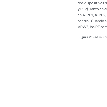
dos dispositivos 
y PE2). Tanto en e
en A-PE1, A-PE2, 
control. Cuando s
VPWS, los PE come
Figura 2:
Red mult