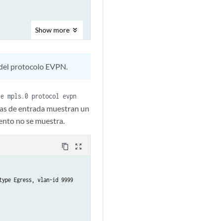
Show
more
n del protocolo EVPN.
le mpls.0 protocol evpn
tas de entrada muestran un
iento no se muestra.
content_copy
zoom_out_map
ype Egress, vlan-id 9999
