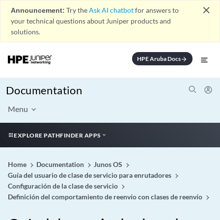
close
Announcement:
Try the
Ask AI chatbot
for answers to
your technical questions about Juniper products and
solutions.
HPE Aruba Docs
arrow_forward
Documentation
Menu
EXPLORE PATHFINDER APPS
Home
Documentation
Junos OS
Guía del usuario de clase de servicio para enrutadores
Configuración de la clase de servicio
Definición del comportamiento de reenvío con clases de reenvío