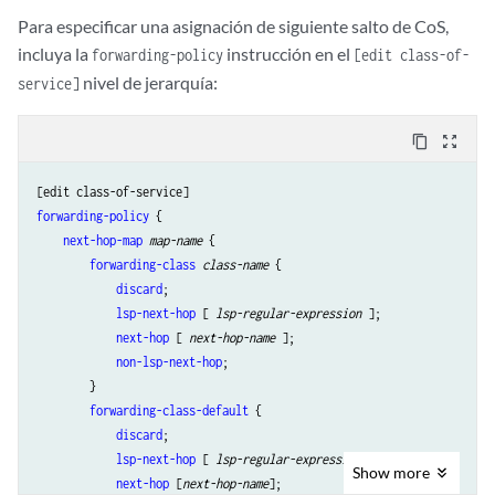
Para especificar una asignación de siguiente salto de CoS,
incluya la
instrucción en el
forwarding-policy
[edit class-of-
nivel de jerarquía:
service]
content_copy
zoom_out_map
forwarding-policy
 {

next-hop-map
map-name
 {

forwarding-class
class-name
 {

discard
;

lsp-next-hop
 [ 
lsp-regular-expression
 ];

next-hop
 [ 
next-hop-name
 ];

non-lsp-next-hop
;

        }

forwarding-class-default
 {

discard
;

lsp-next-hop
 [ 
lsp-regular-expression
 ];

Show
more
next-hop
 [
next-hop-name
];
