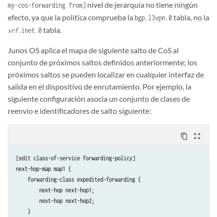
nivel de jerarquía no tiene ningún
my-cos-forwarding from]
efecto, ya que la política comprueba la
tabla, no la
bgp.l3vpn.0
tabla.
vrf
.inet.0
Junos OS aplica el mapa de siguiente salto de CoS al
conjunto de próximos saltos definidos anteriormente; los
próximos saltos se pueden localizar en cualquier interfaz de
salida en el dispositivo de enrutamiento. Por ejemplo, la
siguiente configuración asocia un conjunto de clases de
reenvío e identificadores de salto siguiente:
content_copy
zoom_out_map
[edit class-of-service forwarding-policy]

next-hop-map map1 {

    forwarding-class expedited-forwarding {

        next-hop next-hop1;

        next-hop next-hop2;

    }
