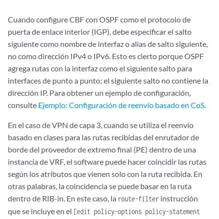
non-lsp-next-hop
;

        }

Cuando configure CBF con OSPF como el protocolo de
    }

puerta de enlace interior (IGP), debe especificar el salto
siguiente como nombre de interfaz o alias de salto siguiente,
no como dirección IPv4 o IPv6. Esto es cierto porque OSPF
agrega rutas con la interfaz como el siguiente salto para
interfaces de punto a punto; el siguiente salto no contiene la
dirección IP. Para obtener un ejemplo de configuración,
consulte
Ejemplo: Configuración de reenvío basado en CoS
.
En el caso de VPN de capa 3, cuando se utiliza el reenvío
basado en clases para las rutas recibidas del enrutador de
borde del proveedor de extremo final (PE) dentro de una
instancia de VRF, el software puede hacer coincidir las rutas
según los atributos que vienen solo con la ruta recibida. En
otras palabras, la coincidencia se puede basar en la ruta
dentro de RIB-in. En este caso, la
instrucción
route-filter
que se incluye en el
[edit policy-options policy-statement