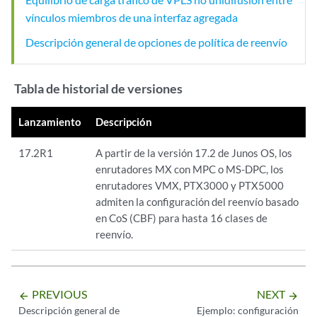
vínculos miembros de una interfaz agregada
Descripción general de opciones de política de reenvío
Tabla de historial de versiones
Lanzamiento
Descripción
17.2R1
A partir de la versión 17.2 de Junos OS, los
enrutadores MX con MPC o MS-DPC, los
enrutadores VMX, PTX3000 y PTX5000
admiten la configuración del reenvío basado
en CoS (CBF) para hasta 16 clases de
reenvío.
PREVIOUS
NEXT
arrow_backward
arrow_forward
Descripción general de
Ejemplo: configuración