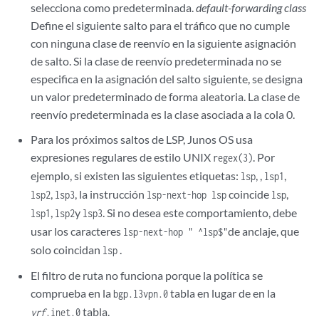
selecciona como predeterminada.
default-forwarding class
Define el siguiente salto para el tráfico que no cumple
con ninguna clase de reenvío en la siguiente asignación
de salto. Si la clase de reenvío predeterminada no se
especifica en la asignación del salto siguiente, se designa
un valor predeterminado de forma aleatoria. La clase de
reenvío predeterminada es la clase asociada a la cola 0.
Para los próximos saltos de LSP, Junos OS usa
expresiones regulares de estilo UNIX
. Por
regex(3)
ejemplo, si existen las siguientes etiquetas:
, ,
,
lsp
lsp1
,
, la instrucción
coincide
,
lsp2
lsp3
lsp-next-hop lsp
lsp
,
y
. Si no desea este comportamiento, debe
lsp1
lsp2
lsp3
usar los caracteres
de anclaje, que
lsp-next-hop " ^lsp$"
solo coincidan
.
lsp
El filtro de ruta no funciona porque la política se
comprueba en la
tabla en lugar de en la
bgp.l3vpn.0
tabla.
vrf
.inet.0