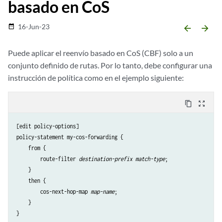
basado en CoS
16-Jun-23
date_range
arrow_backward
arrow_forward
Puede aplicar el reenvío basado en CoS (CBF) solo a un
conjunto definido de rutas. Por lo tanto, debe configurar una
instrucción de política como en el ejemplo siguiente:
content_copy
zoom_out_map
[edit policy-options]

policy-statement my-cos-forwarding {

    from {

        route-filter 
destination-prefix
match-type
;

    }

    then {

        cos-next-hop-map 
map-name
;

    }
