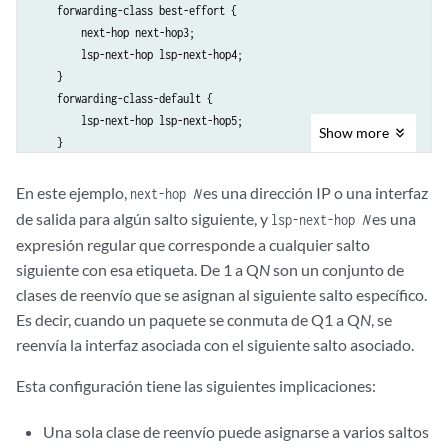
    forwarding-class best-effort {

        next-hop next-hop3;

        lsp-next-hop lsp-next-hop4;

    }

    forwarding-class-default {

        lsp-next-hop lsp-next-hop5;

Show
more
    }

En este ejemplo,
es una dirección IP o una interfaz
next-hop
N
de salida para algún salto siguiente, y
es una
lsp-next-hop
N
expresión regular que corresponde a cualquier salto
siguiente con esa etiqueta. De 1 a Q
N
son un conjunto de
clases de reenvío que se asignan al siguiente salto específico.
Es decir, cuando un paquete se conmuta de Q1 a Q
N
, se
reenvía la interfaz asociada con el siguiente salto asociado.
Esta configuración tiene las siguientes implicaciones:
Una sola clase de reenvío puede asignarse a varios saltos