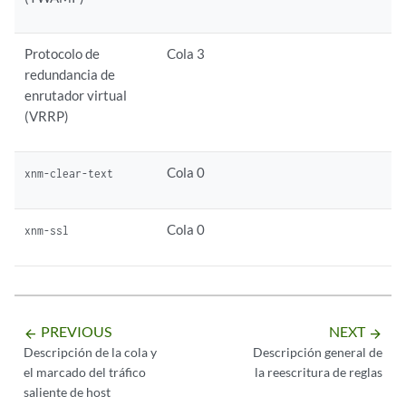
Protocolo de
Cola 3
redundancia de
enrutador virtual
(VRRP)
Cola 0
xnm-clear-text
Cola 0
xnm-ssl
PREVIOUS
NEXT
arrow_backward
arrow_forward
Descripción de la cola y
Descripción general de
el marcado del tráfico
la reescritura de reglas
saliente de host