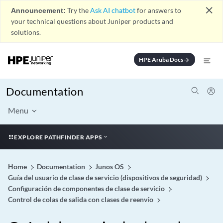
close
Announcement:
Try the
Ask AI chatbot
for answers to
your technical questions about Juniper products and
solutions.
HPE Aruba Docs
arrow_forward
Documentation
Menu
EXPLORE PATHFINDER APPS
Home
Documentation
Junos OS
Guía del usuario de clase de servicio (dispositivos de seguridad)
Configuración de componentes de clase de servicio
Control de colas de salida con clases de reenvío