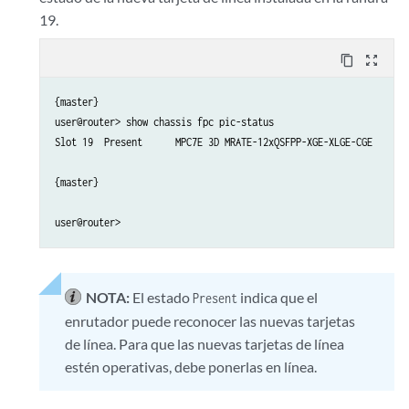
19.
content_copy
zoom_out_map
{master}

user@router> show chassis fpc pic-status 

Slot 19  Present      MPC7E 3D MRATE-12xQSFPP-XGE-XLGE-CGE

{master}

NOTA:
El estado
indica que el
Present
enrutador puede reconocer las nuevas tarjetas
de línea. Para que las nuevas tarjetas de línea
estén operativas, debe ponerlas en línea.