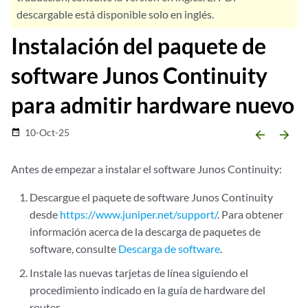
descargable está disponible solo en inglés.
Instalación del paquete de
software Junos Continuity
para admitir hardware nuevo
10-Oct-25
date_range
arrow_backward
arrow_forward
Antes de empezar a instalar el software Junos Continuity:
Descargue el paquete de software Junos Continuity
desde
https://www.juniper.net/support/
. Para obtener
información acerca de la descarga de paquetes de
software, consulte
Descarga de software
.
Instale las nuevas tarjetas de línea siguiendo el
procedimiento indicado en la guía de hardware del
router.