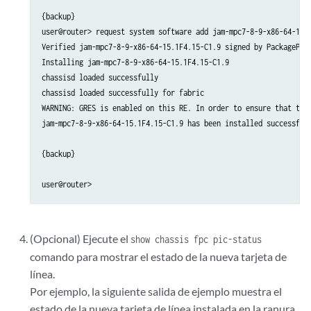
{backup}

user@router> request system software add jam-mpc7-8-9-x86-64-15.1
Verified jam-mpc7-8-9-x86-64-15.1F4.15-C1.9 signed by PackageProd
Installing jam-mpc7-8-9-x86-64-15.1F4.15-C1.9

chassisd loaded successfully

chassisd loaded successfully for fabric

WARNING: GRES is enabled on this RE. In order to ensure that the
jam-mpc7-8-9-x86-64-15.1F4.15-C1.9 has been installed successfull
{backup}

(Opcional) Ejecute el
show chassis fpc pic-status
comando para mostrar el estado de la nueva tarjeta de
línea.
Por ejemplo, la siguiente salida de ejemplo muestra el
estado de la nueva tarjeta de línea instalada en la ranura