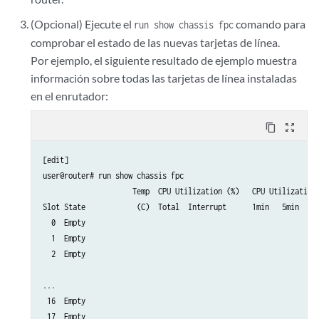
(Opcional) Ejecute el
comando para
run show chassis fpc
comprobar el estado de las nuevas tarjetas de línea.
Por ejemplo, el siguiente resultado de ejemplo muestra
información sobre todas las tarjetas de línea instaladas
en el enrutador:
content_copy
zoom_out_map
[edit]

user@router# run show chassis fpc 

                     Temp  CPU Utilization (%)   CPU Utilization 
Slot State            (C)  Total  Interrupt      1min   5min   15
  0  Empty           

  1  Empty           

  2  Empty           

...

 16  Empty           

 17  Empty           
