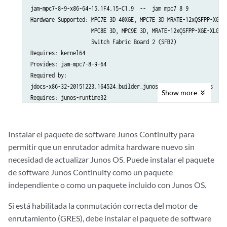
jam-mpc7-8-9-x86-64-15.1F4.15-C1.9  --  jam mpc7 8 9

Hardware Supported: MPC7E 3D 40XGE, MPC7E 3D MRATE-12xQSFPP-XGE-X
                    MPC8E 3D, MPC9E 3D, MRATE-12xQSFPP-XGE-XLGE-C
                    Switch Fabric Board 2 (SFB2)

Requires: kernel64

Provides: jam-mpc7-8-9-64

Required by:

jdocs-x86-32-20151223.164524_builder_junos_151_f4  --  jdocs

Show
more
Requires: junos-runtime32

Provides:

jpfe-X2000-x86-32-20151223.164524_builder_junos_151_f4  --  jpfe 
Requires: junos-runtime32

Instalar el paquete de software Junos Continuity para
 Provides:

permitir que un enrutador admita hardware nuevo sin
jpfe-common-x86-32-20151223.164524_builder_junos_151_f4  --  jpfe
necesidad de actualizar Junos OS. Puede instalar el paquete
de software Junos Continuity como un paquete
independiente o como un paquete incluido con Junos OS.
...

Si está habilitada la conmutación correcta del motor de
enrutamiento (GRES), debe instalar el paquete de software