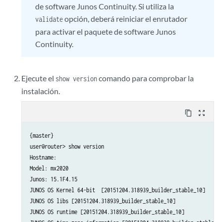
de software Junos Continuity. Si utiliza la
opción, deberá reiniciar el enrutador
validate
para activar el paquete de software Junos
Continuity.
Ejecute el
comando para comprobar la
show version
instalación.
content_copy
zoom_out_map
{master}

user@router> show version 

Hostname: 

Model: mx2020

Junos: 15.1F4.15

JUNOS OS Kernel 64-bit  [20151204.318939_builder_stable_10]

JUNOS OS libs [20151204.318939_builder_stable_10]

JUNOS OS runtime [20151204.318939_builder_stable_10]
