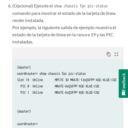
(Opcional) Ejecute el
show chassis fpc pic-status
comando para mostrar el estado de la tarjeta de línea
recién instalada.
Por ejemplo, la siguiente salida de ejemplo muestra el
estado de la tarjeta de línea en la ranura 19 y las PIC
instaladas.
content_copy
zoom_out_map
{master}

user@router> show chassis fpc pic-status 

Feedback
Slot 19  Online       MPC7E 3D MRATE-12xQSFPP-XGE-XLGE-CGE

  PIC 0  Online       MRATE-6xQSFPP-XGE-XLGE-CGE

  PIC 1  Online       MRATE-6xQSFPP-XGE-XLGE-CGE

{master}

user@router> 
