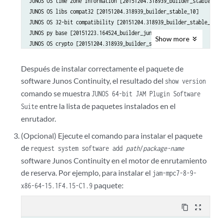
JUNOS OS time zone information [20151204.318939_builder_stable_10
JUNOS OS libs compat32 [20151204.318939_builder_stable_10]

JUNOS OS 32-bit compatibility [20151204.318939_builder_stable_10]
JUNOS py base [20151223.164524_builder_junos_151_f4]

Show
more
JUNOS OS crypto [20151204.318939_builder_stable_10]

JUNOS network stack and utilities [20151223.164524_builder_junos_
JUNOS modules [20151223.164524_builder_junos_151_f4]

Después de instalar correctamente el paquete de
software Junos Continuity, el resultado del
show version
...

comando se muestra
JUNOS 64-bit JAM Plugin Software
entre la lista de paquetes instalados en el
Suite
JUNOS Online Documentation [20151223.164524_builder_junos_151_f4]
enrutador.
JUNOS 64-bit JAM Plugin Software Suite (MPC7E/8E/9E) [20151224.01
JUNOS FIPS mode utilities [20151223.164524_builder_junos_151_f4]

(Opcional) Ejecute el comando para instalar el paquete
de
request system software add
path
/
package-name
software Junos Continuity en el motor de enrutamiento
{master}

de reserva. Por ejemplo, para instalar el
jam-mpc7-8-9-
paquete:
x86-64-15.1F4.15-C1.9
content_copy
zoom_out_map