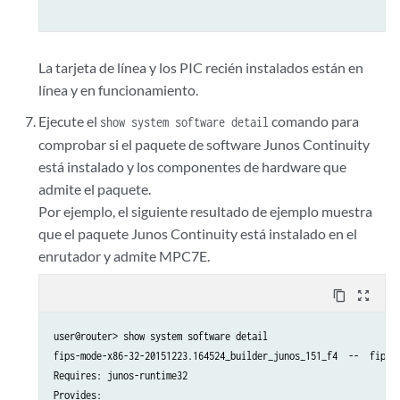
La tarjeta de línea y los PIC recién instalados están en
línea y en funcionamiento.
Ejecute el
comando para
show system software detail
comprobar si el paquete de software Junos Continuity
está instalado y los componentes de hardware que
admite el paquete.
Por ejemplo, el siguiente resultado de ejemplo muestra
que el paquete Junos Continuity está instalado en el
enrutador y admite MPC7E.
content_copy
zoom_out_map
user@router> show system software detail    

fips-mode-x86-32-20151223.164524_builder_junos_151_f4  --  fips m
Requires: junos-runtime32

Provides:
