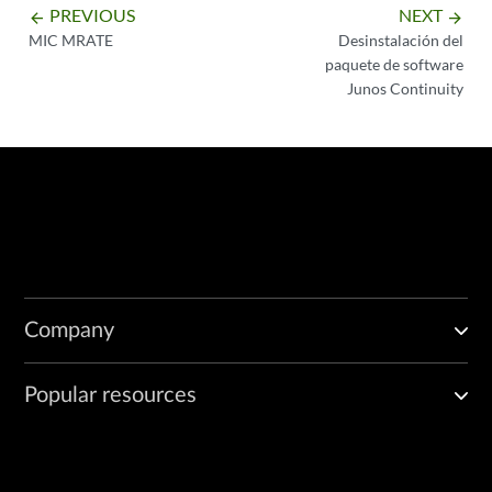
PREVIOUS
NEXT
arrow_backward
arrow_forward
MIC MRATE
Desinstalación del
paquete de software
Junos Continuity
Company
Popular resources