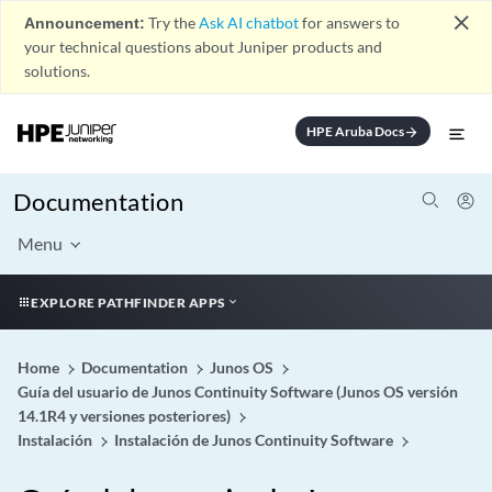
close
Announcement:
Try the
Ask AI chatbot
for answers to
your technical questions about Juniper products and
solutions.
HPE Aruba Docs
arrow_forward
Documentation
Menu
EXPLORE PATHFINDER APPS
Home
Documentation
Junos OS
Guía del usuario de Junos Continuity Software (Junos OS versión
14.1R4 y versiones posteriores)
Instalación
Instalación de Junos Continuity Software