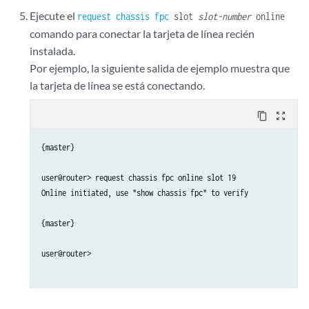
Ejecute el
request chassis fpc
slot
slot-number
online
comando para conectar la tarjeta de línea recién
instalada.
Por ejemplo, la siguiente salida de ejemplo muestra que
la tarjeta de línea se está conectando.
content_copy
zoom_out_map
{master}

user@router> request chassis fpc online slot 19     

Online initiated, use "show chassis fpc" to verify

{master}

user@router>
