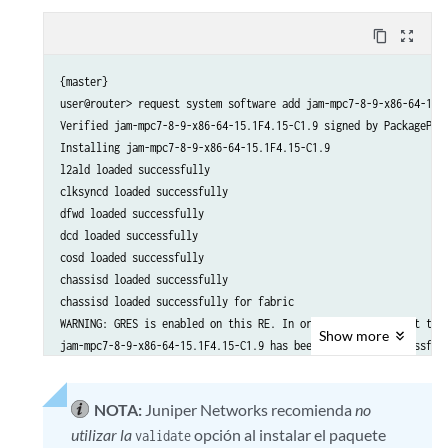
content_copy
zoom_out_map
{master}

user@router> request system software add jam-mpc7-8-9-x86-64-15.1
Verified jam-mpc7-8-9-x86-64-15.1F4.15-C1.9 signed by PackageProd
Installing jam-mpc7-8-9-x86-64-15.1F4.15-C1.9

l2ald loaded successfully

clksyncd loaded successfully

dfwd loaded successfully

dcd loaded successfully

cosd loaded successfully

chassisd loaded successfully

chassisd loaded successfully for fabric

WARNING: GRES is enabled on this RE. In order to ensure that the
Show
more
jam-mpc7-8-9-x86-64-15.1F4.15-C1.9 has been installed successfull
{master}

NOTA:
Juniper Networks recomienda
no
utilizar la
opción al instalar el paquete
validate