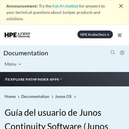
close
Announcement:
Try the
Ask AI chatbot
for answers to
your technical questions about Juniper products and
solutions.
HPE Aruba Docs
arrow_forward
Documentation
Menu
EXPLORE PATHFINDER APPS
Home
Documentation
Junos OS
Guía del usuario de Junos
Continuity Software (Junos