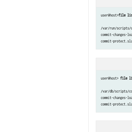
user@host>
file li
/var/run/scripts/c
commit-changes-loa
user@host> 
file l
/var/db/scripts/co
commit-changes-loa