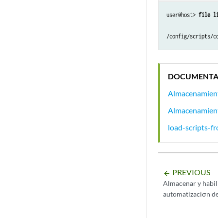
user@host> 
file l
/config/scripts/c
DOCUMENTA
Almacenamiento
Almacenamiento
load-scripts-fr
PREVIOUS
arrow_backward
Almacenar y habili
automatizaciσn d