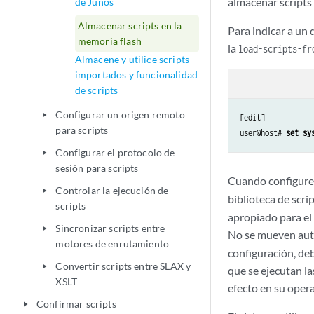
almacenar scripts
de Junos
Almacenar scripts en la
Para indicar a un
memoria flash
la
load-scripts-fr
Almacene y utilice scripts
importados y funcionalidad
de scripts
Configurar un origen remoto
play_arrow
[edit]

para scripts
user@host# 
set sy
Configurar el protocolo de
play_arrow
sesión para scripts
Cuando configure
Controlar la ejecución de
play_arrow
biblioteca de scri
scripts
apropiado para el 
Sincronizar scripts entre
play_arrow
No se mueven auto
motores de enrutamiento
configuración, de
Convertir scripts entre SLAX y
play_arrow
que se ejecutan la
XSLT
efecto en su opera
Confirmar scripts
play_arrow