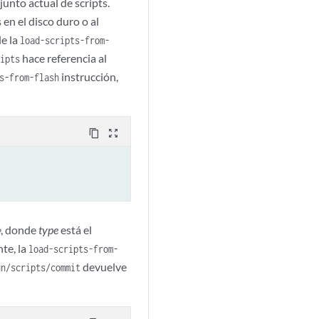
unto actual de scripts.
en el disco duro o al
s
de la
load-scripts-from-
hace referencia al
ipts
instrucción,
s-from-flash
content_copy
zoom_out_map
, donde
type
está el
e
te, la
load-scripts-from-
devuelve
un/scripts/commit