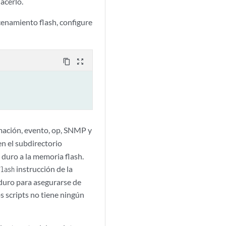
acerlo.
cenamiento flash, configure
content_copy
zoom_out_map
rmación, evento, op, SNMP y
n el subdirectorio
 duro a la memoria flash.
instrucción de la
flash
 duro para asegurarse de
os scripts no tiene ningún