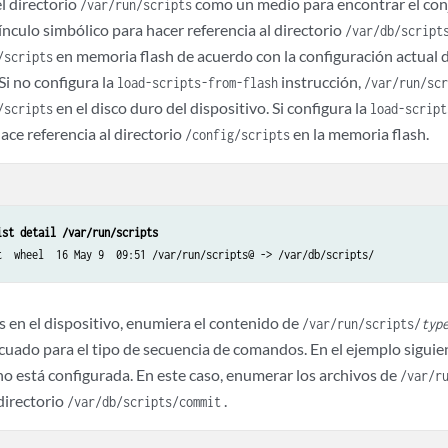
el directorio
como un medio para encontrar el conj
/var/run/scripts
ínculo simbólico para hacer referencia al directorio
/var/db/script
en memoria flash de acuerdo con la configuración actual 
/scripts
Si no configura la
instrucción,
load-scripts-from-flash
/var/run/scr
en el disco duro del dispositivo. Si configura la
/scripts
load-script
ace referencia al directorio
en la memoria flash.
/config/scripts
ist detail /var/run/scripts
ts en el dispositivo, enumiera el contenido de
/var/run/scripts/
typ
cuado para el tipo de secuencia de comandos. En el ejemplo siguien
no está configurada. En este caso, enumerar los archivos de
/var/r
 directorio
.
/var/db/scripts/commit