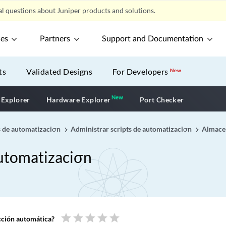
l questions about Juniper products and solutions.
ces
Partners
Support and Documentation
ts
Validated Designs
For Developers
New
New
New application
 Explorer
Hardware Explorer
Port Checker
ts de automatizaciσn
Administrar scripts de automatizaciσn
Almacen
automatizaciσn
star
star
star
star
star
ucción automática?