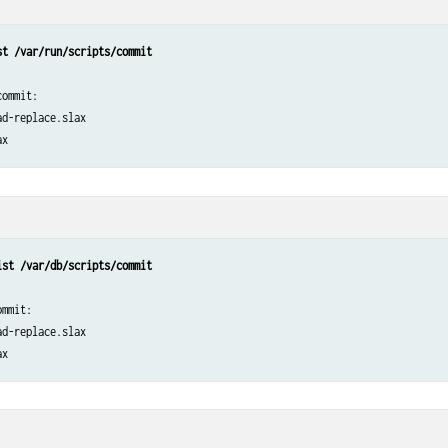
st /var/run/scripts/commit
ommit:

d-replace.slax

ist /var/db/scripts/commit
mmit:

d-replace.slax
