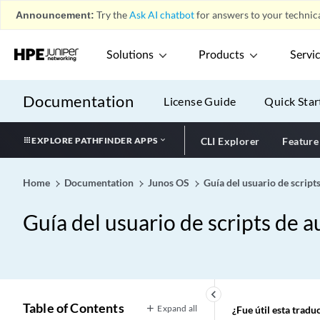
Announcement:
Try the
Ask AI chatbot
for answers to your technica
Solutions
Products
Servi
Documentation
License Guide
Quick Star
EXPLORE PATHFINDER APPS
CLI Explorer
Feature
Home
Documentation
Junos OS
Guía del usuario de scrip
Guía del usuario de scripts de 
keyboard_arrow_left
Table of Contents
Expand all
¿Fue útil esta trad