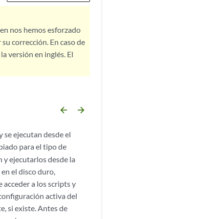
bien nos hemos esforzado
 su corrección. En caso de
a versión en inglés. El
arrow_backward
arrow_forward
 se ejecutan desde el
piado para el tipo de
y ejecutarlos desde la
en el disco duro,
 acceder a los scripts y
configuración activa del
e, si existe. Antes de