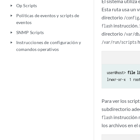
El sistema utiliza 
Op Scripts
play_arrow
Esta ruta usa un v
Políticas de eventos y scripts de
play_arrow
directorio
/config
eventos
instrucción. 
flash
SNMP Scripts
play_arrow
directorio
/var/db
h
/var/run/scripts
Instrucciones de configuración y
play_arrow
comandos operativos
user@host> 
file l
Para ver los scrip
subdirectorio ade
instrucción 
flash
los archivos en el