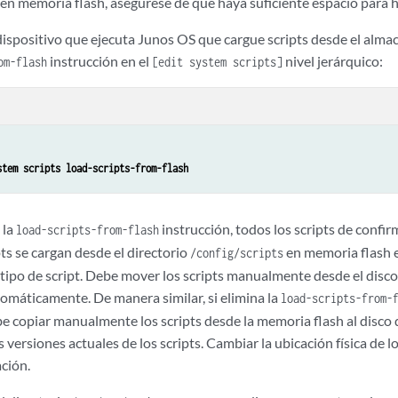
 en memoria flash, asegúrese de que haya suficiente espacio para h
 dispositivo que ejecuta Junos OS que cargue scripts desde el alma
instrucción en el
nivel jerárquico:
om-flash
[edit system scripts]
stem scripts load-scripts-from-flash
 la
instrucción, todos los scripts de confi
load-scripts-from-flash
pts se cargan desde el directorio
en memoria flash e
/config/scripts
tipo de script. Debe mover los scripts manualmente desde el disco
máticamente. De manera similar, si elimina la
load-scripts-from-
be copiar manualmente los scripts desde la memoria flash al disco
s versiones actuales de los scripts. Cambiar la ubicación física de l
ción.