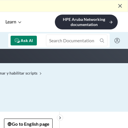
close
HPE Aruba Networking
Learn
arrow_forward
documentation
Ask AI
ar y habilitar scripts
keyboard_arrow_right
Go to English page