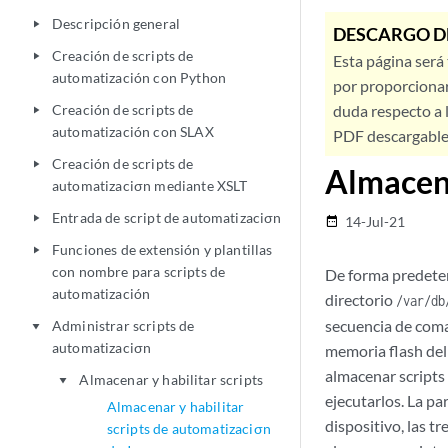
Descripción general
play_arrow
DESCARGO D
Creación de scripts de
play_arrow
Esta página será
automatización con Python
por proporcionar
Creación de scripts de
duda respecto a l
play_arrow
automatización con SLAX
PDF descargable 
Creación de scripts de
play_arrow
Almacena
automatizaciσn mediante XSLT
Entrada de script de automatizaciσn
play_arrow
14-Jul-21
date_range
Funciones de extensión y plantillas
play_arrow
con nombre para scripts de
De forma predeter
automatización
directorio
/var/db
secuencia de coma
Administrar scripts de
play_arrow
automatizaciσn
memoria flash del 
almacenar scripts 
Almacenar y habilitar scripts
play_arrow
ejecutarlos. La pa
Almacenar y habilitar
dispositivo, las t
scripts de automatizaciσn