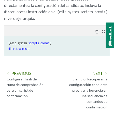
directamente a la configuración del candidato, incluya la
instrucción en el
direct-access
[edit system scripts commit]
nivel de jerarquía.
Feedback
content_copy
zoom_out_map
[edit system 
scripts
commit
direct-access
PREVIOUS
NEXT
arrow_backward
arrow_forward
Configurar hash de
Ejemplo: Recuperar la
suma de comprobación
configuración candidata
para un script de
previa a la herencia en
confirmación
una secuencia de
comandos de
confirmación