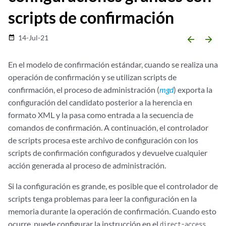
scripts de confirmación
14-Jul-21
date_range
arrow_backward
arrow_forward
En el modelo de confirmación estándar, cuando se realiza una
operación de confirmación y se utilizan scripts de
confirmación, el proceso de administración (
mgd
) exporta la
configuración del candidato posterior a la herencia en
formato XML y la pasa como entrada a la secuencia de
comandos de confirmación. A continuación, el controlador
de scripts procesa este archivo de configuración con los
scripts de confirmación configurados y devuelve cualquier
acción generada al proceso de administración.
Si la configuración es grande, es posible que el controlador de
scripts tenga problemas para leer la configuración en la
memoria durante la operación de confirmación. Cuando esto
ocurre, puede configurar la instrucción en el
direct-access