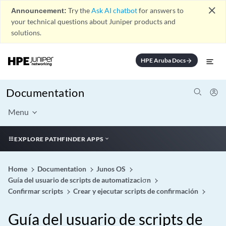
close
Announcement:
Try the
Ask AI chatbot
for answers to
your technical questions about Juniper products and
solutions.
HPE Aruba Docs
arrow_forward
Documentation
Menu
EXPLORE PATHFINDER APPS
Home
Documentation
Junos OS
Guía del usuario de scripts de automatizaciσn
Confirmar scripts
Crear y ejecutar scripts de confirmación
Guía del usuario de scripts de