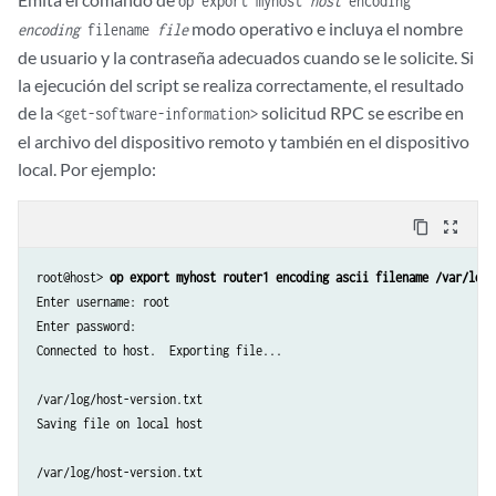
op export myhost
host
encoding
modo operativo e incluya el nombre
encoding
filename
file
de usuario y la contraseña adecuados cuando se le solicite. Si
la ejecución del script se realiza correctamente, el resultado
de la
solicitud RPC se escribe en
<get-software-information>
el archivo del dispositivo remoto y también en el dispositivo
local. Por ejemplo:
content_copy
zoom_out_map
root@host> 
op export myhost router1 encoding ascii filename /var/log/
Enter username: root

Enter password:

Connected to host.  Exporting file...

/var/log/host-version.txt

Saving file on local host
