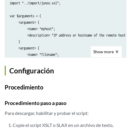
import "../import/junos.xsl";

  <xsl:param name="myhost"/>

  <xsl:param name="filename"/>

var $arguments = {

  <xsl:param name="encoding"/>

     <argument> {	

          <name> "myhost";

  <xsl:template match="/">

          <description> "IP address or hostname of the remote host"; 

    <op-script-results>

     }

     <argument> {	

      <xsl:variable name="rpc">

Show
more
          <name> "filename";

        <get-software-information/>

          <description> "name of destination file"; 	

      </xsl:variable>

     }

Configuración
      <xsl:variable name="result" select="jcs:invoke($rpc)"/>

     <argument> {	

          <name> "encoding";

      <xsl:variable name="fileput">

Procedimiento
          <description> "ascii or base64"; 	

        <file-put>

     }

          <filename>

}

            <xsl:value-of select="$filename"/>

Procedimiento paso a paso
          </filename>

Para descargar, habilitar y probar el script:
param $myhost;

          <encoding>

param $filename;

            <xsl:value-of select="$encoding"/>

Copie el script XSLT o SLAX en un archivo de texto,
param $encoding;

          </encoding>
