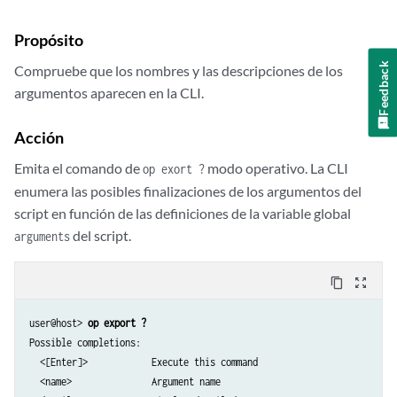
               }

      <xsl:variable name="local-out" select="jcs:invoke($fileput)"/>

      <output>

Propósito
          }	

        <xsl:value-of select="concat('Saving file on local host\n', $l
          var $local-out = jcs:invoke($fileput);

Feedback
Compruebe que los nombres y las descripciones de los
      </output>

          <output> "Saving file on local host\n" _ $local-out;	

argumentos aparecen en la CLI.
    </op-script-results>

     }

  </xsl:template>

}
</xsl:stylesheet>
Acción
Emita el comando de
modo operativo. La CLI
op exort ?
enumera las posibles finalizaciones de los argumentos del
script en función de las definiciones de la variable global
del script.
arguments
content_copy
zoom_out_map
user@host> 
op export ?
Possible completions:

  <[Enter]>            Execute this command

  <name>               Argument name
