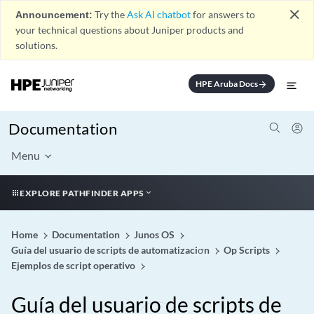
close
Announcement:
Try the
Ask AI chatbot
for answers to
your technical questions about Juniper products and
solutions.
HPE Aruba Docs
arrow_forward
Documentation
Menu
EXPLORE PATHFINDER APPS
Home
Documentation
Junos OS
Guía del usuario de scripts de automatizaciσn
Op Scripts
Ejemplos de script operativo
Guía del usuario de scripts de