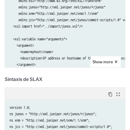
     xmlns:xsl="http://www.w3.org/1999/XSL/Transform" 

     xmlns:junos="http://xml.juniper.net/junos/*/junos" 

     xmlns:xnm="http://xml.juniper.net/xnm/1.1/xnm" 

     xmlns:jcs="http://xml.juniper.net/junos/commit-scripts/1.0" versi
  <xsl:import href="../import/junos.xsl"/>

  <xsl:variable name="arguments">

    <argument>

      <name>myhost</name>

      <description>IP address or hostname of the remote host</descript
Show
more
    </argument>

    <argument>

      <name>filename</name>

Sintaxis de SLAX
      <description>name of destination file</description>

    </argument>

content_copy
zoom_out_map
    <argument>

      <name>encoding</name>

version 1.0;

      <description>ascii or base64</description>

ns junos = "http://xml.juniper.net/junos/*/junos";

    </argument>

ns xnm = "http://xml.juniper.net/xnm/1.1/xnm";

  </xsl:variable>

ns jcs = "http://xml.juniper.net/junos/commit-scripts/1.0";
