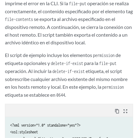
imprime el error en la CLI. Si la
operación se realiza
file-put
correctamente, el contenido especificado por el elemento tag
se exporta al archivo especificado en el
file-contents
dispositivo remoto. A continuación, se cierra la conexión con
el host remoto. El script también exporta el contenido a un
archivo idéntico en el dispositivo local.
El script de ejemplo incluye los elementos
de
permission
etiqueta opcionales y
para la
delete-if-exist
file-put
operación. Al incluir la
etiqueta, el script
delete-if-exist
sobrescribe cualquier archivo existente del mismo nombre
en los hosts remoto y local. En este ejemplo, la
permission
etiqueta se establece en
.
0644
content_copy
zoom_out_map
<?xml version="1.0" standalone="yes"?>

<xsl:stylesheet 
