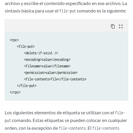
archivo y escribe el contenido especificado en ese archivo. La
sintaxis básica para usar el
comando es la siguiente:
file-put
content_copy
zoom_out_map
<rpc>

    <file-put>

        <delete-if-exist />

        <encoding>value</encoding>

        <filename>value</filename>

        <permission>value</permission>

        <file-contents>file</file-contents>

    </file-put>

</rpc>
Los siguientes elementos de etiqueta se utilizan con el
file-
comando. Estas etiquetas se pueden colocar en cualquier
put
orden, con la excepción de
. El
file-contents
file-contents