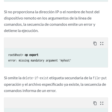
Si no proporciona la dirección IP o el nombre de host del
dispositivo remoto en los argumentos de la línea de
comandos, la secuencia de comandos emite un error y
detiene la ejecución.
content_copy
zoom_out_map
root@host> 
op export
Si omite la
etiqueta secundaria de la
delete-if-exist
file-put
operación y el archivo especificado ya existe, la secuencia de
comandos informa de un error.
content_copy
zoom_out_map