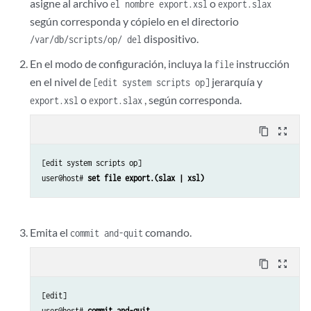
asigne al archivo
o
el nombre export.xsl
export.slax
          <permission>0644</permission>

match / {

según corresponda y cópielo en el directorio
          <delete-if-exist/>

     <op-script-results> {

          <file-contents>

dispositivo.
/var/db/scripts/op/ del
            <xsl:value-of select="$result"/>

En el modo de configuración, incluya la
instrucción
          var $rpc = <get-software-information>;  	

file
          </file-contents>

          var $result = jcs:invoke($rpc);

en el nivel de
jerarquía y
[edit system scripts op]
        </file-put>

      </xsl:variable>

o
, según corresponda.
export.xsl
export.slax
          var $fileput = {

               <file-put> {

      <xsl:choose>

content_copy
zoom_out_map
                    <filename>$filename;

        <xsl:when test="$myhost = ''">

                    <encoding>$encoding;

          <xnm:error>

[edit system scripts op]

                    <permission>'0644';

            <message>missing mandatory argument 'myhost'</message>

user@host# 
set file export.(slax | xsl)
                    <delete-if-exist>;

          </xnm:error>

                    <file-contents>$result;

        </xsl:when>

               }

        <xsl:otherwise>

Emita el
comando.
          }

commit and-quit
          <xsl:variable name="username" select="jcs:get-input('Enter 
          <xsl:variable name="pw" select="jcs:get-secret('Enter passwo
          if ($myhost = '') {

content_copy
zoom_out_map
          <xsl:variable name="connect" select="jcs:open($myhost, $user
               <xnm:error> {

          <xsl:choose>

                    <message> "missing mandatory argument 'myhost'";

[edit]

            <xsl:when test="$connect">

               }

user@host# 
commit and-quit