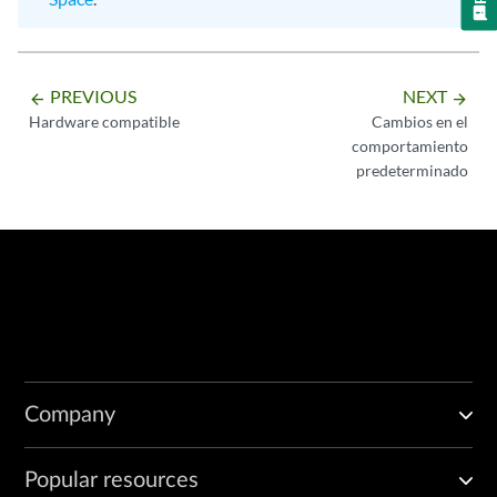
PREVIOUS
NEXT
arrow_backward
arrow_forward
Hardware compatible
Cambios en el
comportamiento
predeterminado
Company
Popular resources