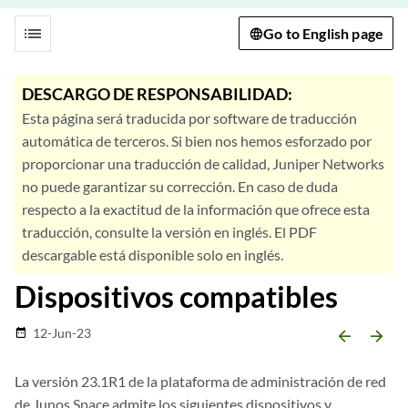
list
Go to English page
DESCARGO DE RESPONSABILIDAD:
Esta página será traducida por software de traducción
automática de terceros. Si bien nos hemos esforzado por
proporcionar una traducción de calidad, Juniper Networks
no puede garantizar su corrección. En caso de duda
respecto a la exactitud de la información que ofrece esta
traducción, consulte la versión en inglés. El PDF
descargable está disponible solo en inglés.
Dispositivos compatibles
12-Jun-23
date_range
arrow_backward
arrow_forward
La versión 23.1R1 de la plataforma de administración de red
de Junos Space admite los siguientes dispositivos y