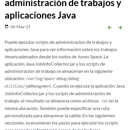
administración de trabajos y
aplicaciones Java
06-May-21
date_range
arrow_backward
arrow_forward
Puede ejecutar scripts de administración de trabajos y
aplicaciones Java para ver información sobre los trabajos
desencadenados desde los nodos de Junos Space. La
aplicación Java JobInfoCollector.jar y los scripts de
administración de trabajo se almacenan en la siguiente
ubicación:
/var/log/space-debug/debug-
. Cuando se ejecuta la aplicación Java
utilities/jobManagement
JobInfoCollector.jar y los scripts de administración de
trabajo, el resultado se almacena como archivos
en la
.txt
misma ubicación. También puede especificar una ruta
personalizada para almacenar la salida. En las siguientes
secciones, se enumeran los pasos para ejecutar los scripts
para recopilar información acerca de los trabajos.