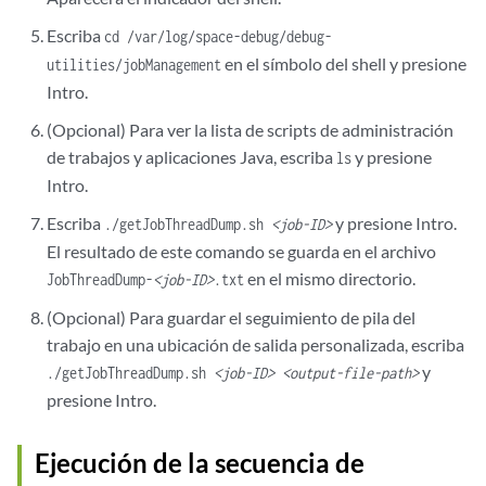
Escriba
cd /var/log/space-debug/debug-
en el símbolo del shell y presione
utilities/jobManagement
Intro.
(Opcional) Para ver la lista de scripts de administración
de trabajos y aplicaciones Java, escriba
y presione
ls
Intro.
Escriba
y presione Intro.
./getJobThreadDump.sh
<job-ID>
El resultado de este comando se guarda en el archivo
en el mismo directorio.
JobThreadDump-
<job-ID>
.txt
(Opcional) Para guardar el seguimiento de pila del
trabajo en una ubicación de salida personalizada, escriba
y
./getJobThreadDump.sh
<job-ID>
<output-file-path>
presione Intro.
Ejecución de la secuencia de