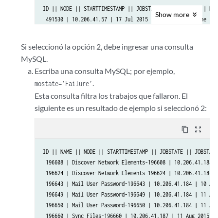
ID || NODE || STARTTIMESTAMP || JOBSTATE || JOBSTATUS || END
Show
more
 491530 | 10.206.41.57 | 17 Jul 2015 17:51:01 GMT | Done | S
 491531 | 10.206.41.57 | 17 Jul 2015 17:51:01 GMT | Done | S
Si seleccionó la opción 2, debe ingresar una consulta
MySQL.
Escriba una consulta MySQL; por ejemplo,
.
mostate=’Failure’
Esta consulta filtra los trabajos que fallaron. El
siguiente es un resultado de ejemplo si seleccionó 2:
content_copy
zoom_out_map
ID || NAME || NODE || STARTTIMESTAMP || JOBSTATE || JOBSTATU
 196608 | Discover Network Elements-196608 | 10.206.41.184 |
 196624 | Discover Network Elements-196624 | 10.206.41.184 |
 196643 | Mail User Password-196643 | 10.206.41.184 | 10 Aug
 196649 | Mail User Password-196649 | 10.206.41.184 | 11 Aug
 196650 | Mail User Password-196650 | 10.206.41.184 | 11 Aug
 196660 | Sync Files-196660 | 10.206.41.187 | 11 Aug 2015 11