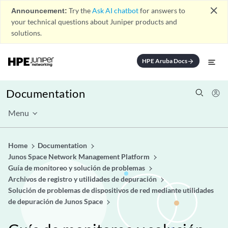
close
Announcement:
Try the
Ask AI chatbot
for answers to
your technical questions about Juniper products and
solutions.
HPE Aruba Docs
arrow_forward
Documentation
Menu
Home
Documentation
Junos Space Network Management Platform
Guía de monitoreo y solución de problemas
Archivos de registro y utilidades de depuración
Solución de problemas de dispositivos de red mediante utilidades
de depuración de Junos Space