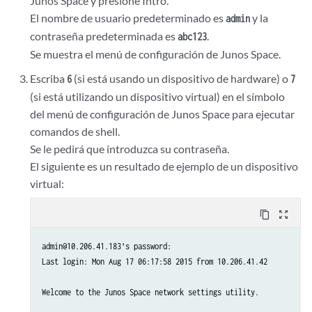
Junos Space y presione Intro.
El nombre de usuario predeterminado es
y la
admin
contraseña predeterminada es
.
abc123
Se muestra el menú de configuración de Junos Space.
Escriba
(si está usando un dispositivo de hardware) o
6
7
(si está utilizando un dispositivo virtual) en el símbolo
del menú de configuración de Junos Space para ejecutar
comandos de shell.
Se le pedirá que introduzca su contraseña.
El siguiente es un resultado de ejemplo de un dispositivo
virtual:
content_copy
zoom_out_map
admin@10.206.41.183's password:

Last login: Mon Aug 17 06:17:58 2015 from 10.206.41.42

Welcome to the Junos Space network settings utility.
