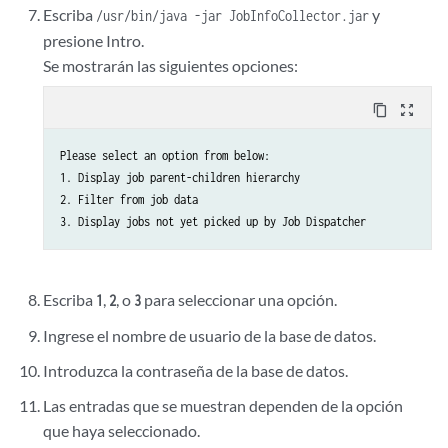
Escriba
y
/usr/bin/java -jar JobInfoCollector.jar
presione Intro.
Se mostrarán las siguientes opciones:
content_copy
zoom_out_map
Please select an option from below:

1. Display job parent-children hierarchy

2. Filter from job data

Escriba
,
, o
para seleccionar una opción.
1
2
3
Ingrese el nombre de usuario de la base de datos.
Introduzca la contraseña de la base de datos.
Las entradas que se muestran dependen de la opción
que haya seleccionado.