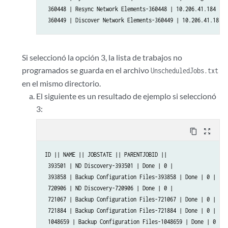
 360448 | Resync Network Elements-360448 | 10.206.41.184 | 1
 360449 | Discover Network Elements-360449 | 10.206.41.187 |
Si seleccionó la opción 3, la lista de trabajos no
programados se guarda en el archivo
UnscheduledJobs.txt
en el mismo directorio.
El siguiente es un resultado de ejemplo si seleccionó
3:
content_copy
zoom_out_map
ID || NAME || JOBSTATE || PARENTJOBID ||

 393501 | ND Discovery-393501 | Done | 0 |

 393858 | Backup Configuration Files-393858 | Done | 0 |

 720906 | ND Discovery-720906 | Done | 0 |

 721067 | Backup Configuration Files-721067 | Done | 0 |

 721884 | Backup Configuration Files-721884 | Done | 0 |

 1048659 | Backup Configuration Files-1048659 | Done | 0 |
