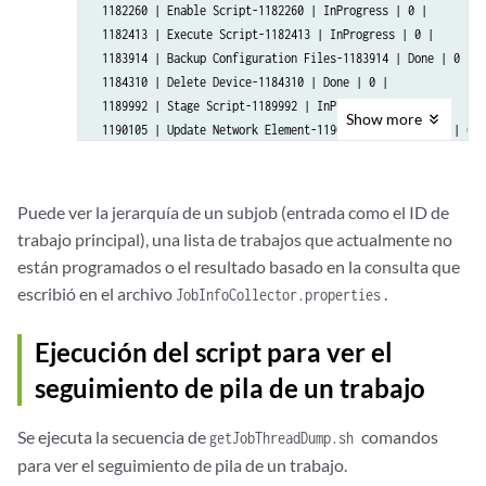
 1182260 | Enable Script-1182260 | InProgress | 0 |

 1182413 | Execute Script-1182413 | InProgress | 0 |

 1183914 | Backup Configuration Files-1183914 | Done | 0 |

 1184310 | Delete Device-1184310 | Done | 0 |

 1189992 | Stage Script-1189992 | InProgress | 0 |

Show
more
 1190105 | Update Network Element-1190105 | InProgress | 0 |

 1442231 | Backup Configuration Files-1442231 | Done | 0 |

 1442232 | -1442232 | InProgress | 1184310 |

 1442233 | -1442233 | InProgress | 1184310 |

Puede ver la jerarquía de un subjob (entrada como el ID de
 1442234 | -1442234 | InProgress | 1184310 |

trabajo principal), una lista de trabajos que actualmente no
 1442235 | -1442235 | InProgress | 1184310 |

están programados o el resultado basado en la consulta que
 1442236 | -1442236 | InProgress | 1184310 |

escribió en el archivo
.
JobInfoCollector.properties
 1442237 | -1442237 | InProgress | 1184310 |

 1442238 | -1442238 | InProgress | 1184310 |

 1442239 | -1442239 | InProgress | 1184310 |

Ejecución del script para ver el
 1442240 | -1442240 | InProgress | 1184310 |

seguimiento de pila de un trabajo
 1445400 | Generate SD LR Report-1445400 | Scheduled | 0 |

 1445528 | Cloud Infrastructure Event Purge-1445528 | Schedu
Se ejecuta la secuencia de
comandos
getJobThreadDump.sh
 1445602 | Policy Hits Collection-1445602 | Scheduled | 0 |

para ver el seguimiento de pila de un trabajo.
 1903749 | useraccounts-1903749 | Done | 0 |