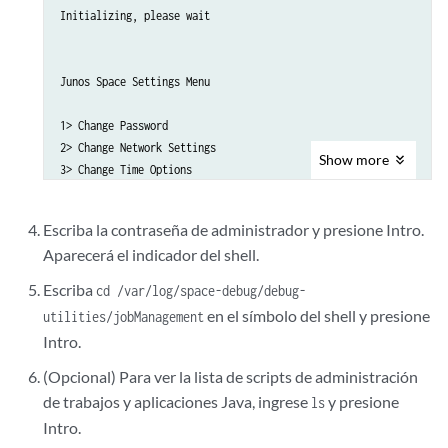
Initializing, please wait

Junos Space Settings Menu

1> Change Password

2> Change Network Settings

Show
more
3> Change Time Options

4> Retrieve Logs

5> Security

Escriba la contraseña de administrador y presione Intro.
6> Expand VM Drive Size

Aparecerá el indicador del shell.
7> (Debug) run shell

Escriba
cd /var/log/space-debug/debug-
A> Apply changes

en el símbolo del shell y presione
utilities/jobManagement
Q> Quit

Intro.
R> Redraw Menu

(Opcional) Para ver la lista de scripts de administración
Choice [1-7,AQR]: 7
de trabajos y aplicaciones Java, ingrese
y presione
ls
Intro.