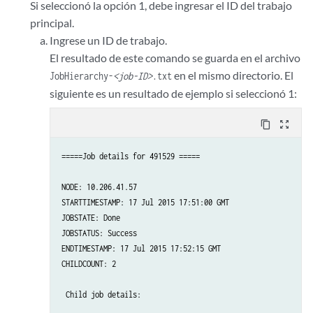
Si seleccionó la opción 1, debe ingresar el ID del trabajo
principal.
Ingrese un ID de trabajo.
El resultado de este comando se guarda en el archivo
en el mismo directorio. El
JobHierarchy-
<job-ID>
.txt
siguiente es un resultado de ejemplo si seleccionó 1:
content_copy
zoom_out_map
=====Job details for 491529 =====

NODE: 10.206.41.57

STARTTIMESTAMP: 17 Jul 2015 17:51:00 GMT

JOBSTATE: Done

JOBSTATUS: Success

ENDTIMESTAMP: 17 Jul 2015 17:52:15 GMT

CHILDCOUNT: 2

 Child job details:
