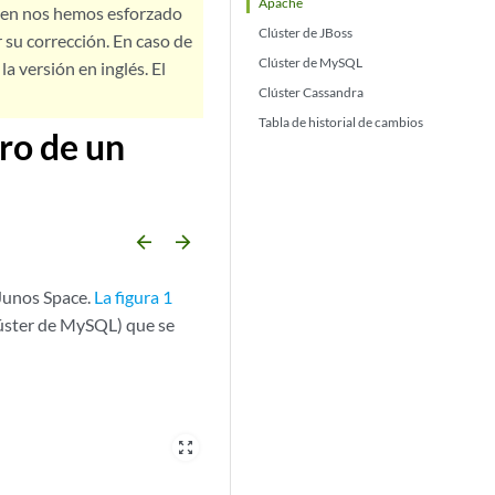
Apache
bien nos hemos esforzado
Clúster de JBoss
 su corrección. En caso de
Clúster de MySQL
a versión en inglés. El
Clúster Cassandra
Tabla de historial de cambios
tro de un
arrow_backward
arrow_forward
 Junos Space.
La figura 1
clúster de MySQL) que se
zoom_out_map