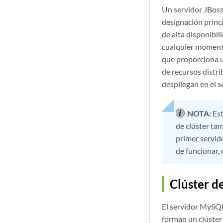
Un servidor JBoss 
designación princ
de alta disponibil
cualquier momento.
que proporciona u
de recursos distri
despliegan en el 
NOTA:
Est
de clúster tam
primer servido
de funcionar, 
Clúster 
El servidor MySQL
forman un clúster