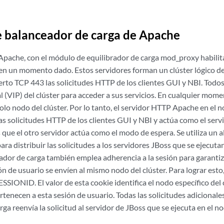
e balanceador de carga de Apache
Apache, con el módulo de equilibrador de carga mod_proxy habilita
 en un momento dado. Estos servidores forman un clúster lógico d
rto TCP 443 las solicitudes HTTP de los clientes GUI y NBI. Todos l
al (VIP) del clúster para acceder a sus servicios. En cualquier mome
lo nodo del clúster. Por lo tanto, el servidor HTTP Apache en el 
as solicitudes HTTP de los clientes GUI y NBI y actúa como el servi
 que el otro servidor actúa como el modo de espera. Se utiliza un a
ara distribuir las solicitudes a los servidores JBoss que se ejecuta
brador de carga también emplea adherencia a la sesión para garantiz
 de usuario se envíen al mismo nodo del clúster. Para lograr esto,
SSIONID. El valor de esta cookie identifica el nodo específico del 
rtenecen a esta sesión de usuario. Todas las solicitudes adicionale
rga reenvía la solicitud al servidor de JBoss que se ejecuta en el n