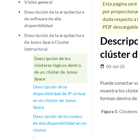
Visión general
play_arrow
Esta página será
por proporcionar
Descripción de la arquitectura
play_arrow
de software de alta
duda respecto a l
disponibilidad
PDF descargable 
Descripción de la arquitectura
play_arrow
Descripc
de Junos Space Cluster
(estructura)
clúster 
Descripción de los
clústeres lógicos dentro
05-Jul-25
date_range
de un clúster de Junos
Space
Puede conectar va
Descripción de la
muestra los clúste
disponibilidad de IP virtual
forman dentro de 
en un clúster de Junos
Space
Figura 1:
Clústeres
Descripción de los nodos
de alta disponibilidad en un
clúster