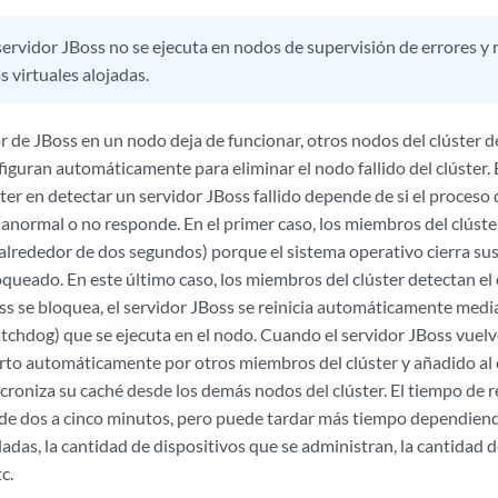
 servidor JBoss no se ejecuta en nodos de supervisión de errores
 virtuales alojadas.
r de JBoss en un nodo deja de funcionar, otros nodos del clúster d
iguran automáticamente para eliminar el nodo fallido del clúster.
er en detectar un servidor JBoss fallido depende de si el proceso 
normal o no responde. En el primer caso, los miembros del clúster
lrededor de dos segundos) porque el sistema operativo cierra su
oqueado. En este último caso, los miembros del clúster detectan el
ss se bloquea, el servidor JBoss se reinicia automáticamente media
tchdog) que se ejecuta en el nodo. Cuando el servidor JBoss vuelve
rto automáticamente por otros miembros del clúster y añadido al c
croniza su caché desde los demás nodos del clúster. El tiempo de re
 de dos a cinco minutos, pero puede tardar más tiempo dependiend
ladas, la cantidad de dispositivos que se administran, la cantidad
c.