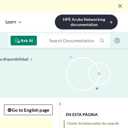
close
HPE Aruba Networking
Learn
arrow_forward
documentation
Ask AI
a disponibilidad
keyboard_arrow_right
Go to English page
EN ESTA PÁGINA
Clúster de balanceador de carga de