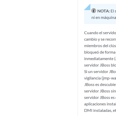
NOTA:
El
ni en máquinas
Cuando el servido
cambio y se reconf
miembros del clúst
bloqueó de forma a
inmediatamente (a
servidor JBoss bl
Si un servidor JBo
vigilancia (jmp-wa
JBoss es descubie
servidor JBoss sin
servidor JBoss es
aplicaciones insta
DMI instaladas, et