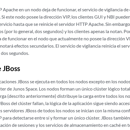
P Apache en un nodo deja de funcionar, el servicio de vigilancia de 
Si este nodo posee la dirección VIP, los clientes GUI y NBI pued
ervicio hasta que se reinicie el servidor HTTP Apache. Sin embargo
 (por lo general, dos segundos) y los clientes apenas la notan. Por 
de funcionar en el nodo que actualmente no posee la dirección VIP
tará efectos secundarios. El servicio de vigilancia reinicia el serv
 dos segundos.
e JBoss
icaciones JBoss se ejecuta en todos los nodos excepto en los nodo
ter de Junos Space. Los nodos forman un único clúster lógico total
rga (descrito anteriormente) distribuye la carga entre todos los n
JBoss del clúster fallan, la lógica de la aplicación sigue siendo acce
s servidores JBoss de todos los nodos se inician con la misma conf
para detectarse entre sí y formar un único clúster. JBoss también 
cación de sesiones y los servicios de almacenamiento en caché en t