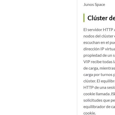
Junos Space
Clúster d
El servidor HTTP 
nodos del clúster
escuchan en el pue
dirección IP virtu
propiedad de un so
VIP recibe todas l
de carga, mientras
carga por turnos p
clúster. El equili
HTTP de una sesión
cookie llamada JSE
solicitudes que pe
equilibrador de ca
cookie.