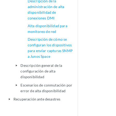
Descripción de la
administración de alta
disponibilidad de
conexiones DMI
Alta disponibilidad para
monitoreo de red
Descripción de cómo se
configuran los dispositivos
para enviar capturas SNMP
a Junos Space
Descripción general de la
play_arrow
configuración de alta
disponibilidad
Escenarios de conmutación por
play_arrow
error de alta disponibilidad
Recuperación ante desastres
play_arrow