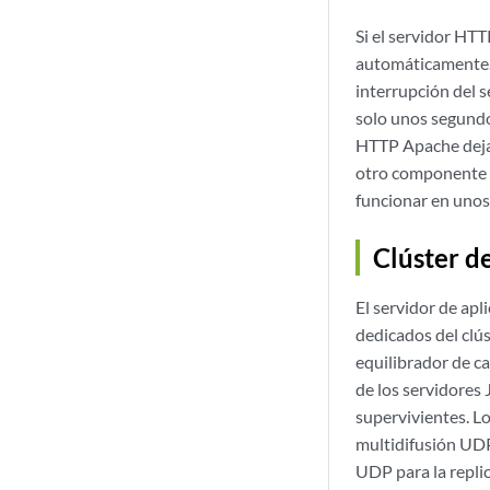
Si el servidor HTT
automáticamente. 
interrupción del s
solo unos segundos
HTTP Apache deja 
otro componente no
funcionar en unos
Clúster d
El servidor de apl
dedicados del clús
equilibrador de ca
de los servidores 
supervivientes. Lo
multidifusión UDP 
UDP para la repli