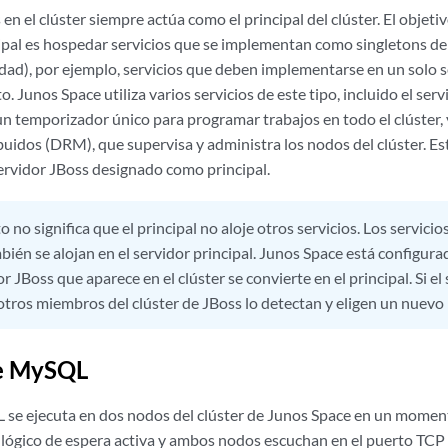
en el clúster siempre actúa como el principal del clúster. El objetiv
ipal es hospedar servicios que se implementan como singletons de 
idad), por ejemplo, servicios que deben implementarse en un solo s
 Junos Space utiliza varios servicios de este tipo, incluido el ser
n temporizador único para programar trabajos en todo el clúster, 
buidos (DRM), que supervisa y administra los nodos del clúster. Est
servidor JBoss designado como principal.
o no significa que el principal no aloje otros servicios. Los servici
bién se alojan en el servidor principal. Junos Space está configura
r JBoss que aparece en el clúster se convierte en el principal. Si el
otros miembros del clúster de JBoss lo detectan y eligen un nuevo 
de MySQL
 se ejecuta en dos nodos del clúster de Junos Space en un momen
 lógico de espera activa y ambos nodos escuchan en el puerto TCP 