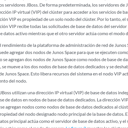
los servidores JBoss. De forma predeterminada, los servidores de 
rección IP virtual (VIP) del clúster para acceder a los servicios de b
ción VIP es propiedad de un solo nodo del clúster. Por lo tanto, e
ción VIP recibe todas las solicitudes de base de datos del servido
de datos activo mientras que el otro servidor actúa como el modo d
l rendimiento de la plataforma de administración de red de Junos 
uede agregar dos nodos de Junos Space para que se ejecuten com
 se agregan dos nodos de Junos Space como nodos de base de dato
 se mueve a los dos nodos de base de datos dedicados y se deshabi
de Junos Space. Esto libera recursos del sistema en el nodo VIP ac
ento del nodo.
JBoss utilizan una dirección IP virtual (VIP) de base de datos ind
ase de datos en nodos de base de datos dedicados. La dirección VIP
 se agregan nodos como nodos de base de datos dedicados al clúst
propiedad del nodo designado nodo principal de la base de datos. 
tos principal actúa como el servidor de base de datos activo, y el