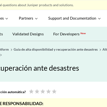
l questions about Juniper products and solutions.
ces
Partners
Support and Documentation
ts
Validated Designs
For Developers
New
atform
Guía de alta disponibilidad y recuperación ante desastres
Alt
ecuperación ante desastres
star
star
star
star
star
ucción automática?
E RESPONSABILIDAD: