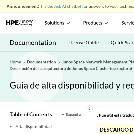
Announcement:
Try the
Ask AI chatbot
for answers to your technica
Solutions
Products
Servi
Documentation
License Guide
Quick Star
Home
Documentation
Junos Space Network Management Pl
Descripción de la arquitectura de Junos Space Cluster (estructura)
Guía de alta disponibilidad y r
keyboard_arrow_left
Table of Contents
Expand all
¿Fue útil esta trad
Alta disponibilidad
play_arrow
DESCARGO D