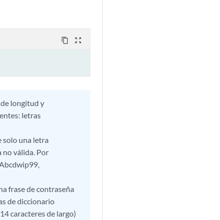
content_copy
zoom_out_map
de longitud y
entes: letras
 solo una letra
 no válida. Por
 AAbcdwip99,
una frase de contraseña
as de diccionario
(14 caracteres de largo)