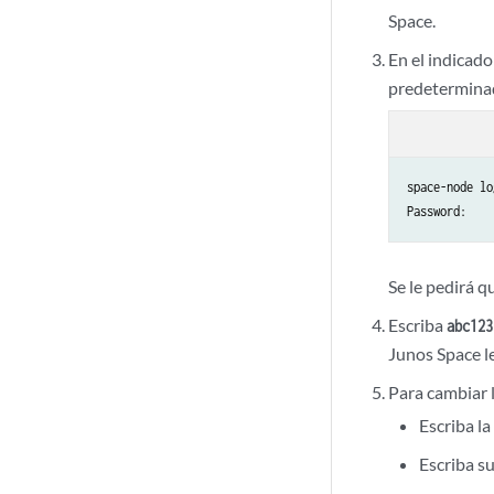
Space.
En el indicado
predeterminad
space-node lo
Se le pedirá q
Escriba
abc123
Junos Space l
Para cambiar 
Escriba l
Escriba s