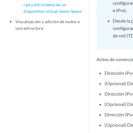
configura
red y del sistema de un
e IPv6.
dispositivo virtual Junos Space
Desde la 
Visualización y adición de nodos a
play_arrow
configura
una estructura
de red (T
Antes de comenzar
Dirección IPv
(Opcional) Dir
Dirección IPv
(Opcional) Di
Dirección IPv
(Opcional) Di