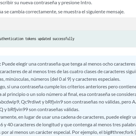
scribir su nueva contraseña y presione Intro.
eña se cambia correctamente, se muestra el siguiente mensaje.
uthentication tokens updated successfully
:
Puede elegir una contraseña que tenga al menos ocho caracteres 
aracteres de al menos tres de las cuatro clases de caracteres sigui
, minúsculas, números (del 0 al 9) y caracteres especiales.
go, si una contraseña cumple los criterios anteriores pero contiene
al principio o un solo número al final, esa contraseña se considera
Abcdwip9, Qc9rdiwt y bRfjvin9 son contraseñas no válidas, pero
 y bRfjvin99 son contraseñas válidas.
vamente, en lugar de usar una cadena de caracteres, puede elegir 
16 y 40 caracteres de longitud y que contenga al menos tres palabr
por al menos un carácter especial. Por ejemplo, el big#three;fork 