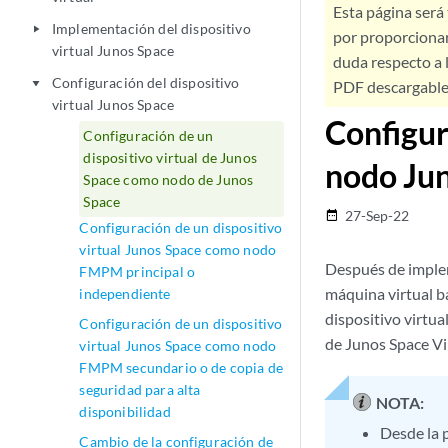
Esta página será
Implementación del dispositivo
play_arrow
por proporcionar
virtual Junos Space
duda respecto a l
Configuración del dispositivo
play_arrow
PDF descargable 
virtual Junos Space
Configur
Configuración de un
dispositivo virtual de Junos
nodo Ju
Space como nodo de Junos
Space
27-Sep-22
date_range
Configuración de un dispositivo
virtual Junos Space como nodo
Después de imple
FMPM principal o
máquina virtual b
independiente
dispositivo virtua
Configuración de un dispositivo
de Junos Space Vi
virtual Junos Space como nodo
FMPM secundario o de copia de
seguridad para alta
NOTA:
disponibilidad
Desde la 
Cambio de la configuración de