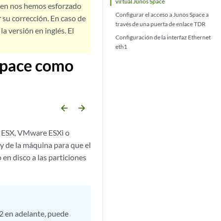
virtual Junos Space
bien nos hemos esforzado
Configurar el acceso a Junos Space a
 su corrección. En caso de
través de una puerta de enlace TDR
a versión en inglés. El
Configuración de la interfaz Ethernet
eth1
 Space como
arrow_backward
arrow_forward
e ESX, VMware ESXi o
y de la máquina para que el
 en disco a las particiones
2 en adelante, puede