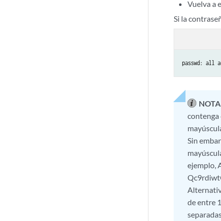
Vuelva a e
Si la contras
passwd: all a
NOTA
contenga c
mayúsculas
Sin embar
mayúscula 
ejemplo, 
Qc9rdiwtQ
Alternati
de entre 
separadas 