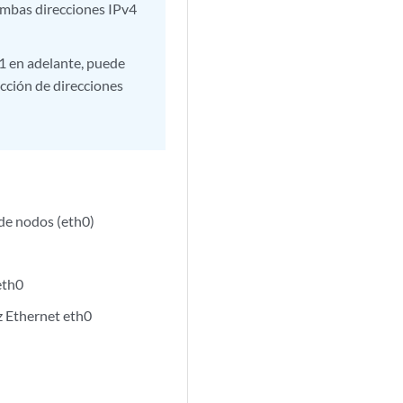
 ambas direcciones IPv4
1 en adelante, puede
ucción de direcciones
 de nodos (eth0)
eth0
z Ethernet eth0