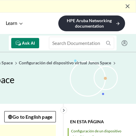
close
HPE Aruba Networking
Learn
arrow_forward
documentation
Ask AI
s Space
Configuración del dispositivo virtual Junos Space
pace
keyboard_arrow_right
Go to English page
EN ESTA PÁGINA
Configuración de un dispositivo