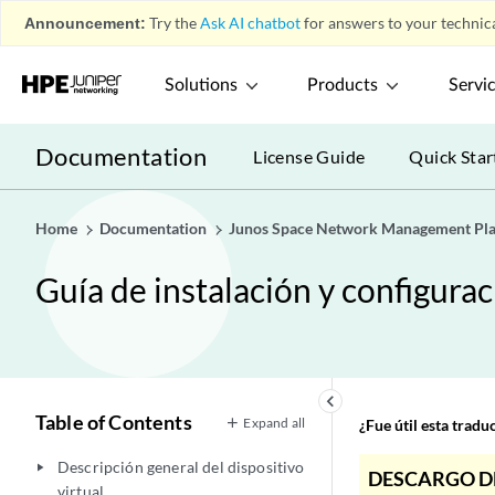
Announcement:
Try the
Ask AI chatbot
for answers to your technica
Solutions
Products
Servi
Documentation
License Guide
Quick Star
Home
Documentation
Junos Space Network Management Pl
Guía de instalación y configurac
keyboard_arrow_left
Table of Contents
Expand all
¿Fue útil esta trad
Descripción general del dispositivo
play_arrow
DESCARGO D
virtual