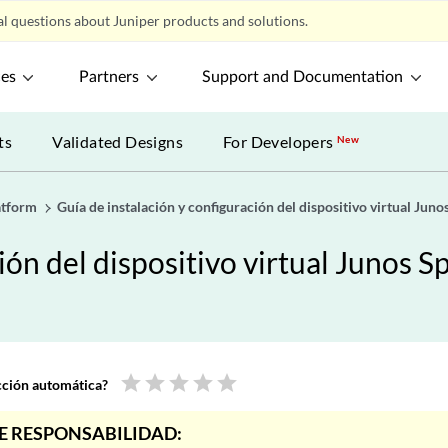
l questions about Juniper products and solutions.
ces
Partners
Support and Documentation
ts
Validated Designs
For Developers
New
atform
Guía de instalación y configuración del dispositivo virtual Juno
ión del dispositivo virtual Junos S
star
star
star
star
star
ucción automática?
E RESPONSABILIDAD: